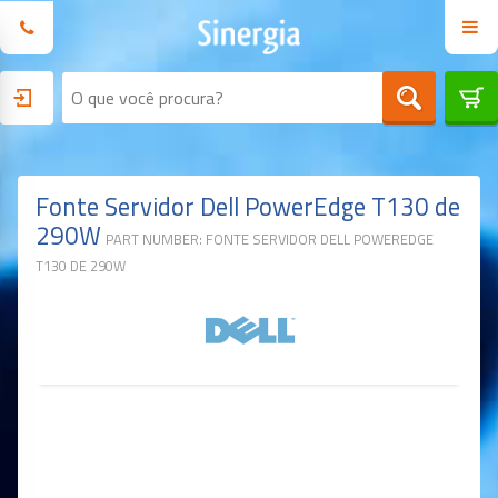
Fonte Servidor Dell PowerEdge T130 de
290W
PART NUMBER: FONTE SERVIDOR DELL POWEREDGE
T130 DE 290W