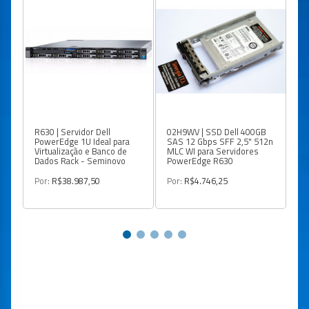
R630 | Servidor Dell
02H9WV | SSD Dell 400GB
PX
PowerEdge 1U Ideal para
SAS 12 Gbps SFF 2,5" 512n
40
Virtualização e Banco de
MLC WI para Servidores
2,
Dados Rack - Seminovo
PowerEdge R630
Se
R
Por:
R$38.987,50
Por:
R$4.746,25
Po