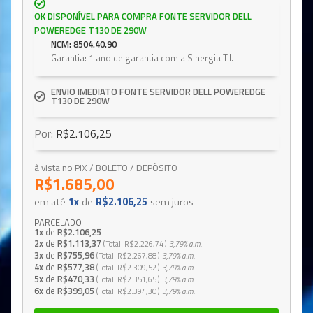
OK DISPONÍVEL PARA COMPRA FONTE SERVIDOR DELL
POWEREDGE T130 DE 290W
NCM: 8504.40.90
Garantia: 1 ano de garantia com a Sinergia T.I.
ENVIO IMEDIATO FONTE SERVIDOR DELL POWEREDGE
T130 DE 290W
Por:
R$2.106,25
à vista no PIX / BOLETO / DEPÓSITO
R$1.685,00
em até
1x
de
R$2.106,25
sem juros
PARCELADO
1x
de
R$2.106,25
2x
de
R$1.113,37
Total
R$2.226,74
3,79%
a.m.
3x
de
R$755,96
Total
R$2.267,88
3,79%
a.m.
4x
de
R$577,38
Total
R$2.309,52
3,79%
a.m.
5x
de
R$470,33
Total
R$2.351,65
3,79%
a.m.
6x
de
R$399,05
Total
R$2.394,30
3,79%
a.m.