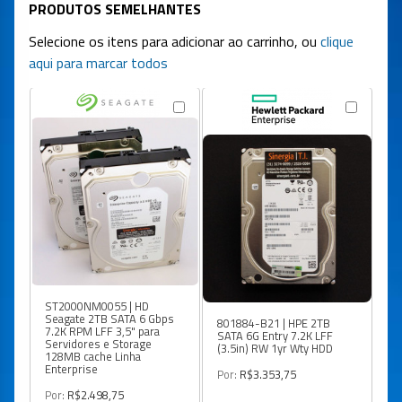
PRODUTOS SEMELHANTES
Selecione os itens para adicionar ao carrinho, ou
clique
aqui para marcar todos
ST2000NM0055 | HD
ST
Seagate 2TB SATA 6 Gbps
Se
801884-B21 | HPE 2TB
7.2K RPM LFF 3,5" para
7.
SATA 6G Entry 7.2K LFF
Servidores e Storage
Se
(3.5in) RW 1yr Wty HDD
128MB cache Linha
ca
Enterprise
Por:
R$3.353,75
Po
Por:
R$2.498,75