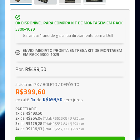
OK DISPONÍVEL PARA COMPRA KIT DE MONTAGEM EM RACK
5300-1029
Garantia: 1 ano de garantia diretamente com a Dell
ENVIO IMEDIATO PRONTA ENTREGA KIT DE MONTAGEM
EM RACK 5300-1029
Por:
R$499,50
à vista no PIX / BOLETO / DEPÓSITO
R$399,60
em até
1x
de
R$499,50
sem juros
PARCELADO
1x
de
R$499,50
2x
de
R$264,04
Total
R$528,08
3,79%
a.m.
3x
de
R$179,28
Total
R$537,84
3,79%
a.m.
4x
de
R$136,93
Total
R$547,72
3,79%
a.m.