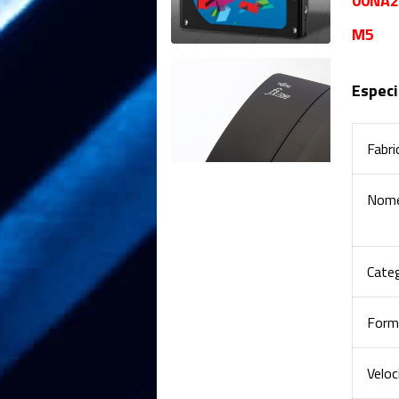
00NA2
M5
Especi
Fabri
Nome
Cate
Form
Veloc