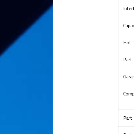
Inter
Capa
Hot-
Part
Garan
Compa
Part