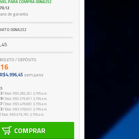
IVEL PARA COMPRA 00NA252
70.12
 ano de garantia
DIATO 00NA252
,45
 / BOLETO / DEPÓSITO
,16
R$4.996,45
sem juros
45
13
Total
R$5.282,26
3,79%
a.m.
29
Total
R$5.379,87
3,79%
a.m.
67
Total
R$5.478,68
3,79%
a.m.
73
Total
R$5.578,65
3,79%
a.m.
Total
R$5.679,78
3,79%
a.m.
COMPRAR