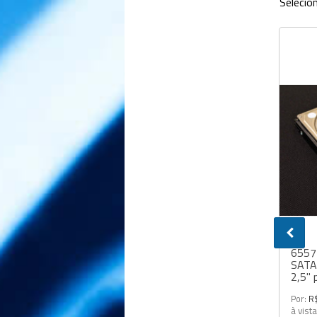
Selecio
6557
SATA
2,5" 
Por:
R
à vist