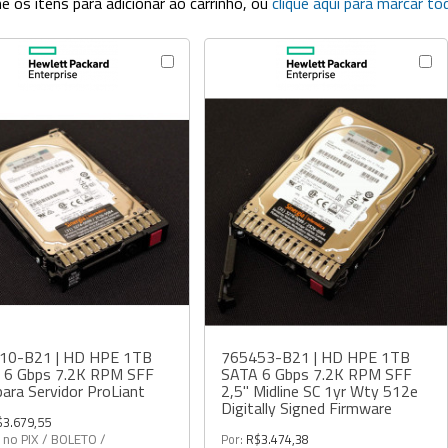
ne os itens para adicionar ao carrinho, ou
clique aqui para marcar to
10-B21 | HD HPE 1TB
765453-B21 | HD HPE 1TB
 6 Gbps 7.2K RPM SFF
SATA 6 Gbps 7.2K RPM SFF
para Servidor ProLiant
2,5" Midline SC 1yr Wty 512e
Digitally Signed Firmware
$3.679,55
a no PIX / BOLETO /
Por:
R$3.474,38