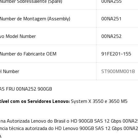
 Number Sobressalente (Spare)
00NA255
 Number de Montagem (Assembly)
00NA251
vo Model Number
00NA252
 Number do Fabricante OEM
91FE201-155
l Number
ST900MM0018
AS FRU 00NA252 900GB
ível com os Servidores Lenovo:
System X 3550 e 3650 M5
na Autorizada Lenovo do Brasil o HD 900GB SAS 12 Gbps 00NA2
ncia técnica autorizada do HD Lenovo 900GB SAS 12 Gbps 00NA2
.