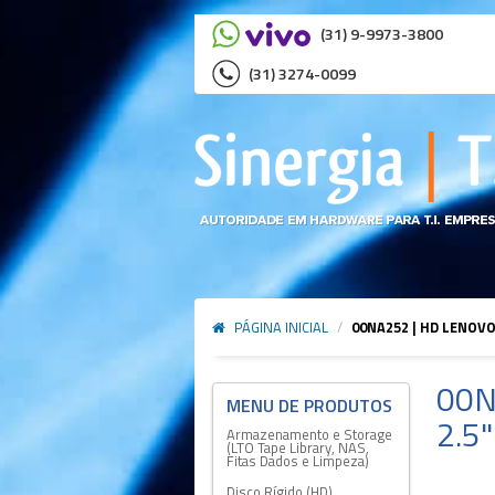
(31) 9-9973-3800
(31) 3274-0099
PÁGINA INICIAL
/
00NA252 | HD LENOVO
00N
2.5
Armazenamento e Storage
(LTO Tape Library, NAS,
Fitas Dados e Limpeza)
Disco Rígido (HD)