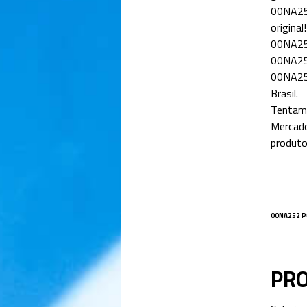
00NA252
original!
00NA252
00NA252
00NA252
Brasil.
Tentamo
Mercado
produto
00NA252
P
PR