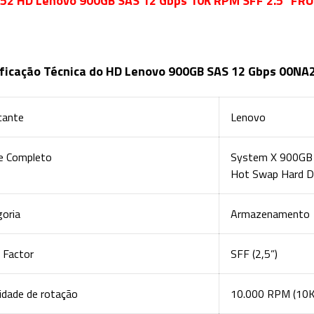
52 HD Lenovo 900GB SAS 12 Gbps 10K RPM SFF 2.5" FRU
ficação Técnica do HD Lenovo 900GB SAS 12 Gbps 00NA
cante
Lenovo
 Completo
System X 900GB 
Hot Swap Hard D
goria
Armazenamento
 Factor
SFF (2,5”)
idade de rotação
10.000 RPM (10K