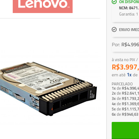
OK DISPON
NCM: 8471.
Garantia: 1
ENVIO IME
Por:
R$4.996
à vista no PIX
R$3.997
em até
1x
de
PARCELADO
1x
de
R$4.996,
2x
de
R$2.641,
3x
de
R$1.793,
4x
de
R$1.369,
5x
de
R$1.115,
6x
de
R$946,63