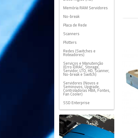
Memória RAM Servidores
No-break
Placa de Rede
Scanners
Plotters
Redes (Switches e
Roteadores)
Serviços e Manutenção
(Erro iDRAC, Storage,
Servidor, LTO, HD, Scanner,
No-break e Switch)
Servidores (Novos e
Seminovos, Upgrade,
Controladoras HBA, Fontes,
Fan Cooler)
SSD Enterprise