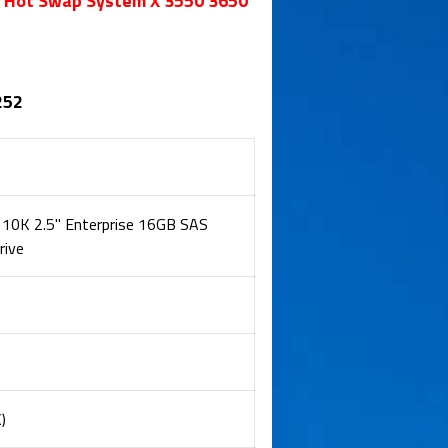
 Hot Swap System X 3550 3650
252
10K 2.5" Enterprise 16GB SAS
rive
)