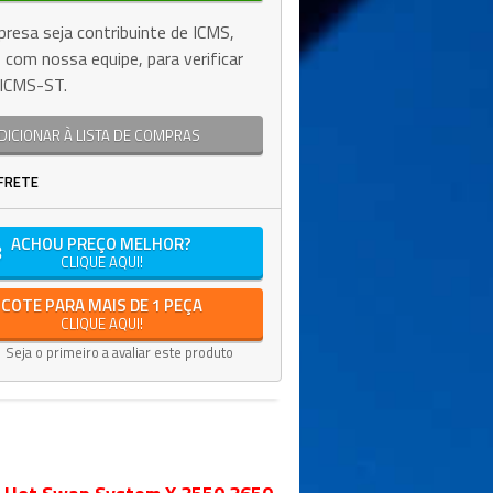
resa seja contribuinte de ICMS,
 com nossa equipe, para verificar
e ICMS-ST.
DICIONAR À LISTA DE COMPRAS
FRETE
ACHOU PREÇO MELHOR?
CLIQUE AQUI!
COTE PARA MAIS DE 1 PEÇA
CLIQUE AQUI!
Seja o primeiro a avaliar este produto