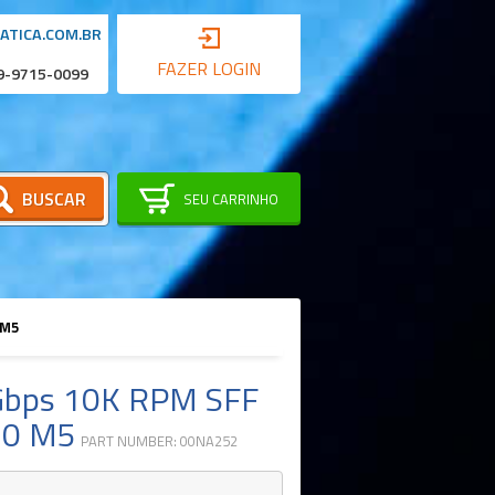
ATICA.COM.BR
FAZER LOGIN
 9-9715-0099
BUSCAR
SEU CARRINHO
 M5
Gbps 10K RPM SFF
50 M5
PART NUMBER: 00NA252