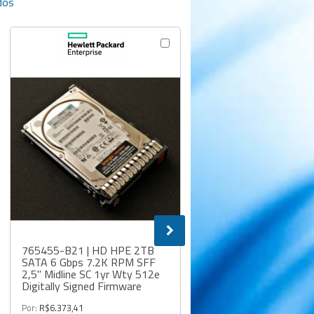
dos
765455-B21 | HD HPE 2TB
x3530 M4 | Servidor IB
SATA 6 Gbps 7.2K RPM SFF
System X modelo x35
2,5" Midline SC 1yr Wty 512e
Por:
R$12.487,50
Digitally Signed Firmware
à vista no PIX / BOLETO /
Por:
R$6.373,41
DEPÓSITO