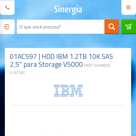
01AC597 | HDD IBM 1.2TB 10K SAS
2,5" para Storage V5000
PART NUMBER:
01AC597