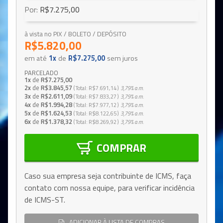
Por:
R$7.275,00
à vista no PIX / BOLETO / DEPÓSITO
R$5.820,00
em até
1x
de
R$7.275,00
sem juros
PARCELADO
1x
de
R$7.275,00
2x
de
R$3.845,57
Total
R$7.691,14
3,79%
a.m.
3x
de
R$2.611,09
Total
R$7.833,27
3,79%
a.m.
4x
de
R$1.994,28
Total
R$7.977,12
3,79%
a.m.
5x
de
R$1.624,53
Total
R$8.122,65
3,79%
a.m.
6x
de
R$1.378,32
Total
R$8.269,92
3,79%
a.m.
COMPRAR
Caso sua empresa seja contribuinte de ICMS, faça
contato com nossa equipe, para verificar incidência
de ICMS-ST.
ADICIONAR À LISTA DE COMPRAS