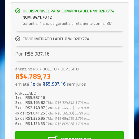
OK DISPONIVEL PARA COMPRA LABEL P/N: 02PX774
NCM: 8471.70.12
Garantia: 1 ano de garantia diretamente com a IBM
ENVIO IMEDIATO LABEL P/N: 02PX774
Por:
R$5.987,16
à vista no PIX / BOLETO / DEPÓSITO
R$4.789,73
em até
1x
de
R$5.987,16
sem juros
PARCELADO
1x
de
R$5.987,16
2x
de
R$3.164,82
Total
R$6.329,64
3,79%
a.m.
3x
de
R$2.148,87
Total
R$6.446,61
3,79%
a.m.
4x
de
R$1.641,25
Total
R$6.565,00
3,79%
a.m.
5x
de
R$1.336,95
Total
R$6.684,75
3,79%
a.m.
6x
de
R$1.134,33
Total
R$6.805,98
3,79%
a.m.