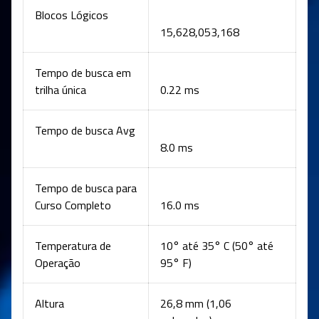
Blocos Lógicos
15,628,053,168
Tempo de busca em
trilha única
0.22 ms
Tempo de busca Avg
8.0 ms
Tempo de busca para
Curso Completo
16.0 ms
Temperatura de
10° até 35° C (50° até
Operação
95° F)
Altura
26,8 mm (1,06