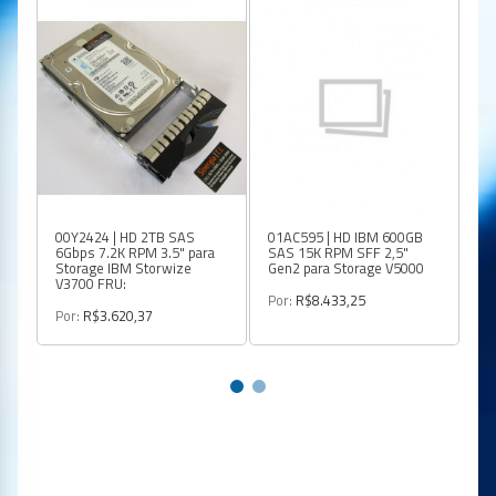
00Y2424 | HD 2TB SAS
01AC595 | HD IBM 600GB
01
6Gbps 7.2K RPM 3.5" para
SAS 15K RPM SFF 2,5"
10
Storage IBM Storwize
Gen2 para Storage V5000
V
V3700 FRU:
Por:
R$8.433,25
Po
Por:
R$3.620,37