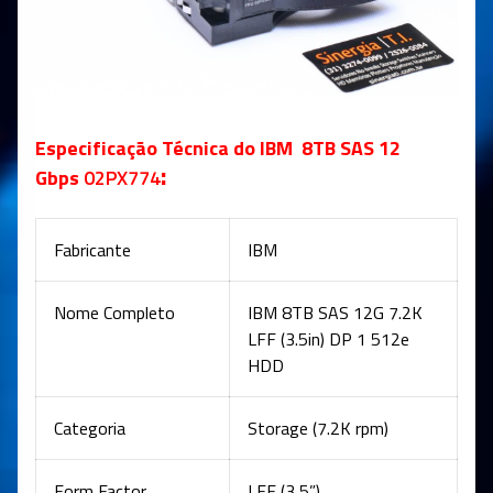
Especificação Técnica do IBM 8TB SAS 12
:
Gbps
02PX774
Fabricante
IBM
Nome Completo
IBM 8TB SAS 12G 7.2K
LFF (3.5in) DP 1 512e
HDD
Categoria
Storage (7.2K rpm)
Form Factor
LFF (3,5”)