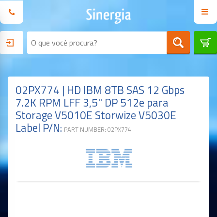
02PX774 | HD IBM 8TB SAS 12 Gbps
7.2K RPM LFF 3,5" DP 512e para
Storage V5010E Storwize V5030E
Label P/N:
PART NUMBER: 02PX774