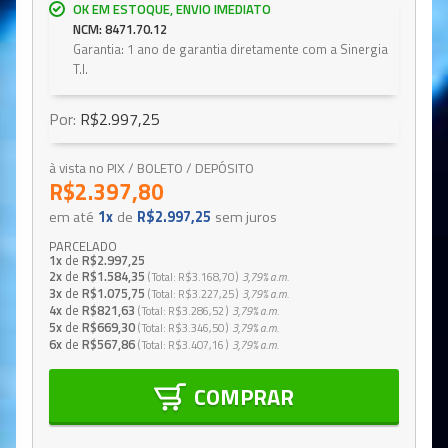
OK EM ESTOQUE, ENVIO IMEDIATO
NCM: 8471.70.12
Garantia: 1 ano de garantia diretamente com a Sinergia
T.I.
Por:
R$2.997,25
à vista no PIX / BOLETO / DEPÓSITO
R$2.397,80
em até
1x
de
R$2.997,25
sem juros
PARCELADO
1x
de
R$2.997,25
2x
de
R$1.584,35
Total
R$3.168,70
3,79%
a.m.
3x
de
R$1.075,75
Total
R$3.227,25
3,79%
a.m.
4x
de
R$821,63
Total
R$3.286,52
3,79%
a.m.
5x
de
R$669,30
Total
R$3.346,50
3,79%
a.m.
6x
de
R$567,86
Total
R$3.407,16
3,79%
a.m.
COMPRAR