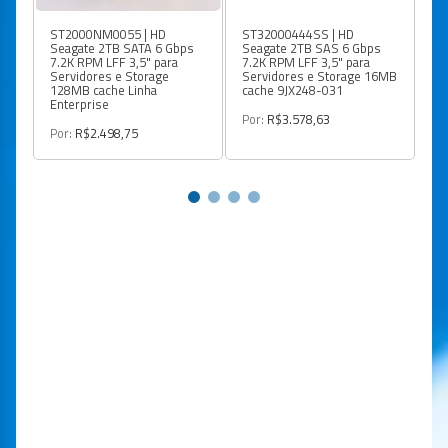
ST2000NM0055 | HD
ST32000444SS | HD
S
Seagate 2TB SATA 6 Gbps
Seagate 2TB SAS 6 Gbps
Se
7.2K RPM LFF 3,5" para
7.2K RPM LFF 3,5" para
Gb
Servidores e Storage
Servidores e Storage 16MB
En
128MB cache Linha
cache 9JX248-031
Enterprise
Po
Por:
R$3.578,63
Por:
R$2.498,75