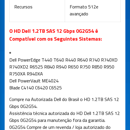
Recursos
Formato 512e
avançado
O HD Dell 1.2TB SAS 12 Gbps 0G2G54 é
Compatível com os Seguintes Sistemas:
Dell PowerEdge T440
T640 R440
R640
R740 R740XD
R740XD2 R6525
R840
R940
R650
R750
R850
R950
R750XA R940XA
Dell PowerVault ME4024
Blade C4140 C6420 C6525
Compre na Autorizada Dell do Brasil o HD 1.2TB SAS 12
Gbps 0G2G54.
Assistência técnica autorizada do HD Dell 1.2TB SAS 12
Gbps 0G2G54 para manutenção fora da garantia.
0G2G54 Compre de um revenda / loja autorizado do