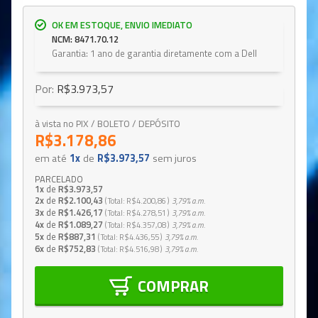
OK EM ESTOQUE, ENVIO IMEDIATO
NCM: 8471.70.12
Garantia: 1 ano de garantia diretamente com a Dell
Por:
R$3.973,57
à vista no PIX / BOLETO / DEPÓSITO
R$3.178,86
em até
1x
de
R$3.973,57
sem juros
PARCELADO
1x
de
R$3.973,57
2x
de
R$2.100,43
Total
R$4.200,86
3,79%
a.m.
3x
de
R$1.426,17
Total
R$4.278,51
3,79%
a.m.
4x
de
R$1.089,27
Total
R$4.357,08
3,79%
a.m.
5x
de
R$887,31
Total
R$4.436,55
3,79%
a.m.
6x
de
R$752,83
Total
R$4.516,98
3,79%
a.m.
COMPRAR