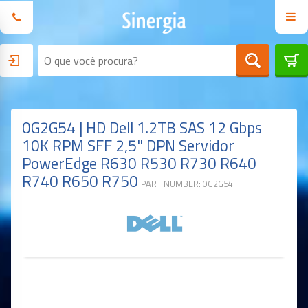
0G2G54 | HD Dell 1.2TB SAS 12 Gbps
10K RPM SFF 2,5" DPN Servidor
PowerEdge R630 R530 R730 R640
R740 R650 R750
PART NUMBER: 0G2G54