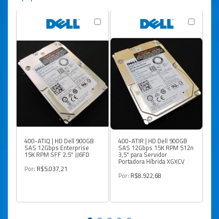
400-ATIQ | HD Dell 900GB
400-ATIR | HD Dell 900GB
40
SAS 12Gbps Enterprise
SAS 12Gbps 15K RPM 512n
SA
15K RPM SFF 2.5" JJ6FD
3,5" para Servidor
51
Portadora Híbrida XGXCV
Se
En
Por:
R$5.037,21
Por:
R$8.922,68
Po