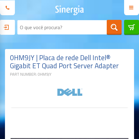
0HM9JY | Placa de rede Dell Intel®
Gigabit ET Quad Port Server Adapter
PART NUMBER: 0HM9JY