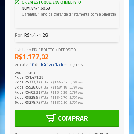
OK EM ESTOQUE, ENVIO IMEDIATO
NCM: 8471.60.53
Garantia: 1 ano de garantia diretamente com a Sinergia
T.I.
Por:
R$1.471,28
à vista no PIX / BOLETO / DEPÓSITO
R$1.177,02
em até
1x
de
R$1.471,28
sem juros
PARCELADO
1x
de
R$1.471,28
2x
de
R$777,72
Total
R$1.555,44
3,79%
a.m.
3x
de
R$528,06
Total
R$1.584,18
3,79%
a.m.
4x
de
R$403,32
Total
R$1.613,28
3,79%
a.m.
5x
de
R$328,54
Total
R$1.642,70
3,79%
a.m.
6x
de
R$278,75
Total
R$1.672,50
3,79%
a.m.
COMPRAR