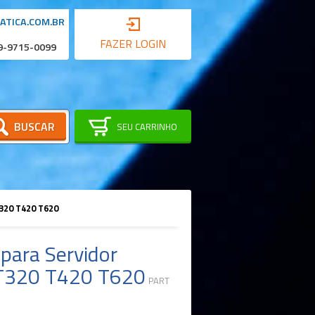
ATICA.COM.BR
FAZER LOGIN
 9-9715-0099
BUSCAR
SEU CARRINHO
320 T420 T620
para Servidor
T320 T420 T620
PART