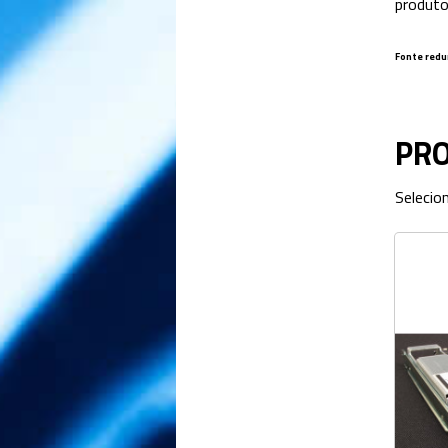
produto
Fonte redu
PR
Selecio