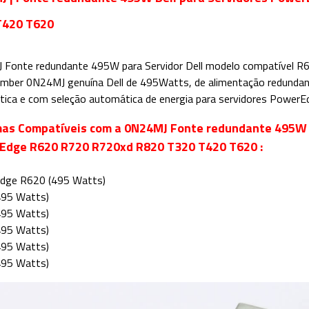
T420 T620
 Fonte redundante 495W para Servidor Dell modelo compatível
mber 0N24MJ genuína Dell de 495Watts, de alimentação redundant
ica e com seleção automática de energia para servidores PowerEd
as Compatíveis com a 0N24MJ Fonte redundante 495W D
Edge R620 R720 R720xd R820 T320 T420 T620
:
dge R620 (495 Watts)
495 Watts)
495 Watts)
495 Watts)
495 Watts)
495 Watts)