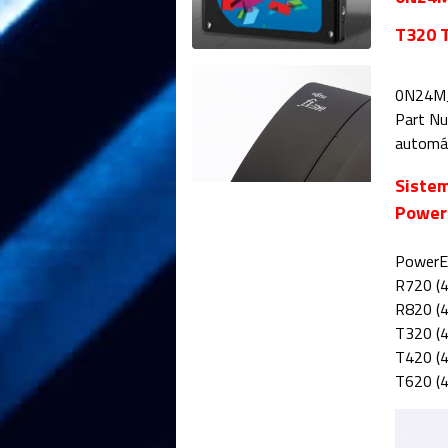
T320 
0N24MJ
Part Nu
automát
Sistem
Power
PowerE
R720 (
R820 (
T320 (
T420 (
T620 (