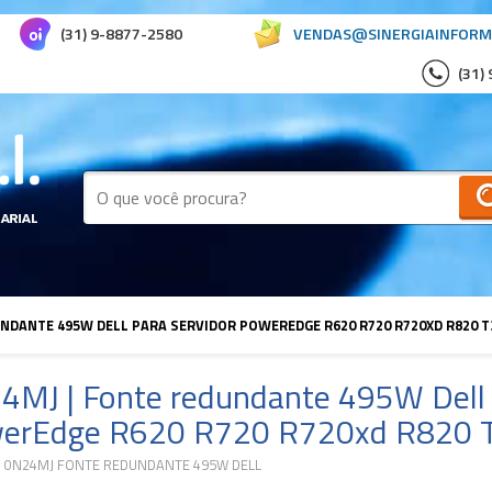
(31) 9-8877-2580
VENDAS@SINERGIAINFORM
(31)
UNDANTE 495W DELL PARA SERVIDOR POWEREDGE R620 R720 R720XD R820 T
4MJ | Fonte redundante 495W Dell 
erEdge R620 R720 R720xd R820 
 0N24MJ FONTE REDUNDANTE 495W DELL