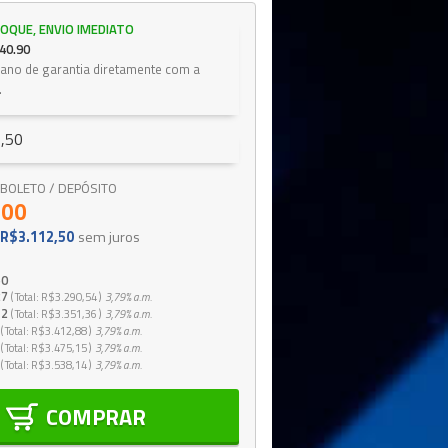
OQUE, ENVIO IMEDIATO
40.90
1 ano de garantia diretamente com a
.
,50
 / BOLETO / DEPÓSITO
,00
R$3.112,50
sem juros
50
27
Total
R$3.290,54
3,79%
a.m.
12
Total
R$3.351,36
3,79%
a.m.
Total
R$3.412,88
3,79%
a.m.
Total
R$3.475,15
3,79%
a.m.
Total
R$3.538,14
3,79%
a.m.
COMPRAR