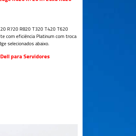
 R620 R720 R820 T320 T420 T620
e com eficiência Platinum com troca
ge selecionados abaixo.
ell para Servidores