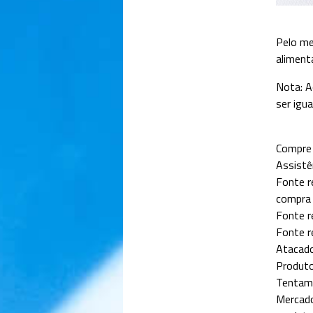
Pelo me
aliment
Nota: A
ser igua
Compre 
Assistê
Fonte r
compra 
Fonte r
Fonte r
Atacado
Produto
Tentamo
Mercado