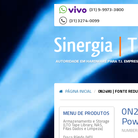
(31) 9-9973-3800
(31) 3274-0099
PÁGINA INICIAL
/
0N24MJ | FONTE RED
0N2
Pow
Armazenamento e Storage
(LTO Tape Library, NAS,
Fitas Dados e Limpeza)
NUMBER:
Disco Rígido (HD)