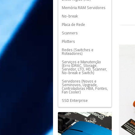
Memória RAM Servidores
No-break
Placa de Rede
Scanners
Plotters
Redes (Switches e
Roteadores)
Serviços e Manutenção
(Erro iDRAC, Storage,
Servidor, LTO, HD, Scanner,
No-break e Switch)
Servidores (Novos e
Seminovos, Upgrade,
Controladoras HBA, Fontes,
Fan Cooler)
SSD Enterprise