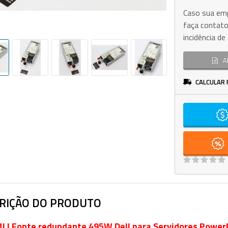
Caso sua emp
faça contato
incidência d
A
CALCULAR 
RIÇÃO DO PRODUTO
J | Fonte redundante 495W Dell para Servidores Powe