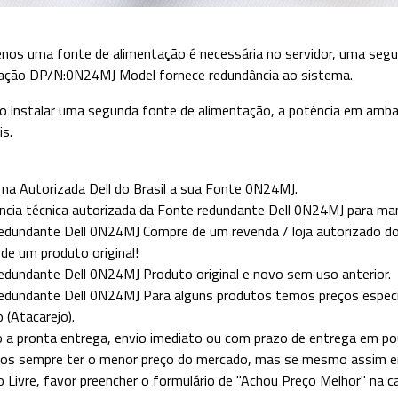
nos uma fonte de alimentação é necessária no servidor, uma seg
ação DP/N:0N24MJ Model fornece redundância ao sistema.
o instalar uma segunda fonte de alimentação, a potência em amb
is.
na Autorizada Dell do Brasil a sua Fonte
0N24MJ
.
ncia técnica autorizada da Fonte redundante Dell
0N24MJ
para man
edundante Dell
0N24MJ
Compre de um revenda / loja autorizado d
de um produto original!
edundante Dell
0N24MJ
Produto original e novo sem uso anterior.
edundante Dell
0N24MJ
Para alguns produtos temos preços especiai
 (Atacarejo).
 a pronta entrega, envio imediato ou com prazo de entrega em pou
s sempre ter o menor preço do mercado, mas se mesmo assim en
 Livre, favor preencher o formulário de "Achou Preço Melhor" na c