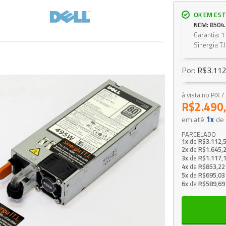
OK EM EST
NCM: 8504.
Garantia: 
Sinergia T.I
Por:
R$3.112
à vista no PIX
R$2.490
em até
1x
de
PARCELADO
1x
de
R$3.112,
2x
de
R$1.645,
3x
de
R$1.117,
4x
de
R$853,22
5x
de
R$695,03
6x
de
R$589,69