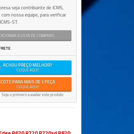
resa seja contribuinte de ICMS,
 com nossa equipe, para verificar
e ICMS-ST.
DICIONAR À LISTA DE COMPRAS
FRETE
ACHOU PREÇO MELHOR?
CLIQUE AQUI!
COTE PARA MAIS DE 1 PEÇA
CLIQUE AQUI!
Seja o primeiro a avaliar este produto
rEdge R620 R720 R720xd R820