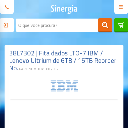
38L7302 | Fita dados LTO-7 IBM /
Lenovo Ultrium de 6TB / 15TB Reorder
No.
PART NUMBER: 38L7302