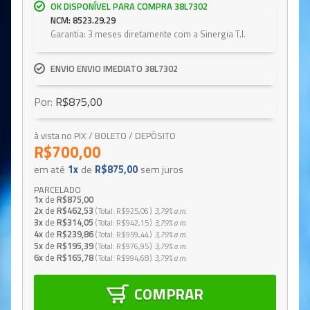
OK DISPONÍVEL PARA COMPRA 38L7302
NCM: 8523.29.29
Garantia: 3 meses diretamente com a Sinergia T.I.
ENVIO ENVIO IMEDIATO 38L7302
Por:
R$875,00
à vista no PIX / BOLETO / DEPÓSITO
R$700,00
em até
1x
de
R$875,00
sem juros
PARCELADO
1x
de
R$875,00
2x
de
R$462,53
Total
R$925,06
3,79%
a.m.
3x
de
R$314,05
Total
R$942,15
3,79%
a.m.
4x
de
R$239,86
Total
R$959,44
3,79%
a.m.
5x
de
R$195,39
Total
R$976,95
3,79%
a.m.
6x
de
R$165,78
Total
R$994,68
3,79%
a.m.
COMPRAR