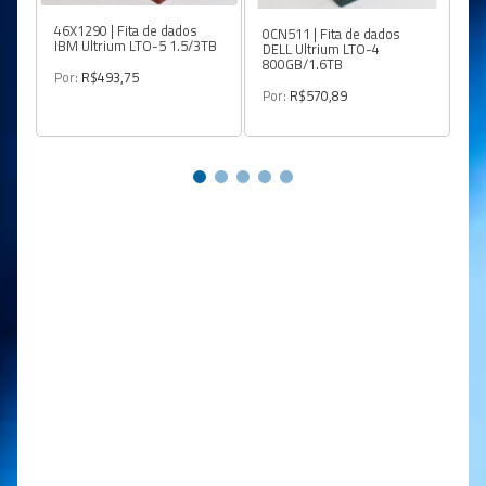
46X1290 | Fita de dados
24
0CN511 | Fita de dados
IBM Ultrium LTO-5 1.5/3TB
IB
DELL Ultrium LTO-4
4
800GB/1.6TB
Por:
R$493,75
Po
Por:
R$570,89