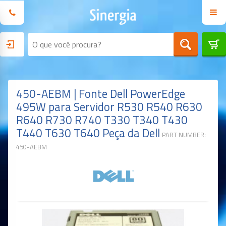
450-AEBM | Fonte Dell PowerEdge
495W para Servidor R530 R540 R630
R640 R730 R740 T330 T340 T430
T440 T630 T640 Peça da Dell
PART NUMBER:
450-AEBM