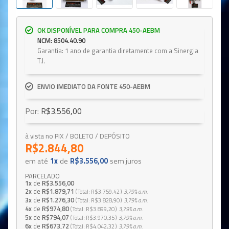
OK DISPONÍVEL PARA COMPRA 450-AEBM
NCM: 8504.40.90
Garantia: 1 ano de garantia diretamente com a Sinergia
T.I.
ENVIO IMEDIATO DA FONTE 450-AEBM
Por:
R$3.556,00
à vista no PIX / BOLETO / DEPÓSITO
R$2.844,80
em até
1x
de
R$3.556,00
sem juros
PARCELADO
1x
de
R$3.556,00
2x
de
R$1.879,71
Total
R$3.759,42
3,79%
a.m.
3x
de
R$1.276,30
Total
R$3.828,90
3,79%
a.m.
4x
de
R$974,80
Total
R$3.899,20
3,79%
a.m.
5x
de
R$794,07
Total
R$3.970,35
3,79%
a.m.
6x
de
R$673,72
Total
R$4.042,32
3,79%
a.m.