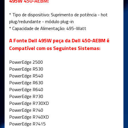
495W
450-AEBM
:
* Tipo de dispositivo: Suprimento de potência - hot
plug/redundante - módulo plug-in
* Capacidade de Alimentação: 495-Watt
A Fonte Dell 495W peça da Dell 450-AEBM é
Compatível com os Seguintes Sistemas:
PowerEdge 2500
PowerEdge R530
PowerEdge R540
PowerEdge R630
PowerEdge R640
PowerEdge R730
PowerEdge R730XD
PowerEdge R740
PowerEdge R740XD
PowerEdge R7415