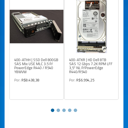
400-ATHH | SSD Dell 800GB
400-ATKR | HD Dell 8TB
3W
SAS Mix USE MLC 3.5 P/
SAS 12 Gbps 7.2K RPM LFF
Pa
PowerEdge R440 / R540
3,5" NL P/PowerEdge
Po
Y8WVW
R440/R540
Po
Por:
R$8.438,38
Por:
R$6.994,25