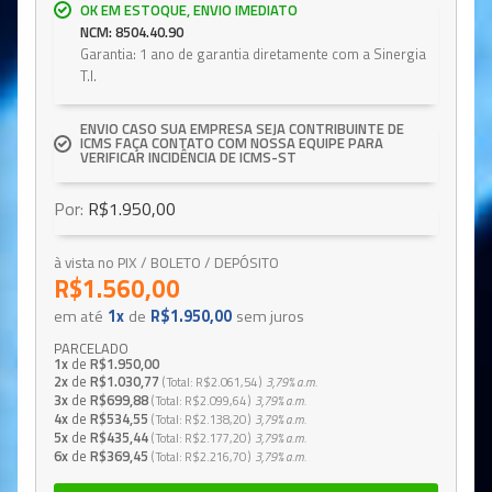
OK EM ESTOQUE, ENVIO IMEDIATO
NCM: 8504.40.90
Garantia: 1 ano de garantia diretamente com a Sinergia
T.I.
ENVIO CASO SUA EMPRESA SEJA CONTRIBUINTE DE
ICMS FAÇA CONTATO COM NOSSA EQUIPE PARA
VERIFICAR INCIDÊNCIA DE ICMS-ST
Por:
R$1.950,00
à vista no PIX / BOLETO / DEPÓSITO
R$1.560,00
em até
1x
de
R$1.950,00
sem juros
PARCELADO
1x
de
R$1.950,00
2x
de
R$1.030,77
Total
R$2.061,54
3,79%
a.m.
3x
de
R$699,88
Total
R$2.099,64
3,79%
a.m.
4x
de
R$534,55
Total
R$2.138,20
3,79%
a.m.
5x
de
R$435,44
Total
R$2.177,20
3,79%
a.m.
6x
de
R$369,45
Total
R$2.216,70
3,79%
a.m.