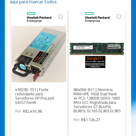
aqui para marcar todos
499250-101 | Fonte
684066-B21 | Memória
46
redundante para
RAM HPE 16GB Dual Rank
Me
Servidores HP ProLiant
x4 PC3-12800R DDR3-1600
BB
G6/G7/Gen8
MHz ECC Registrada para
se
Servidores G7 BL465c
DL
BL685c DL165 DL385 DL585
G7
Por:
R$2.491,96
Por:
R$1.124,27
Po