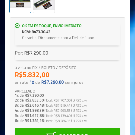
OK EM ESTOQUE, ENVIO IMEDIATO
NCM: 8473.30.42
Garantia: Diretamente com a Dell de 1 ano
Por:
R$7.290,00
à vista no PIX / BOLETO / DEPÓSITO
R$5.832,00
em até
1x
de
R$7.290,00
sem juros
PARCELADO
1x
de
R$7.290,00
2x
de
R$3.853,50
Total
R$7.707,00
3,79%
a.m.
3x
de
R$2.616,48
Total
R$7.849,44
3,79%
a.m.
4x
de
R$1.998,39
Total
R$7.993,56
3,79%
a.m.
5x
de
R$1.627,88
Total
R$8.139,40
3,79%
a.m.
6x
de
R$1.381,16
Total
R$8.286,96
3,79%
a.m.