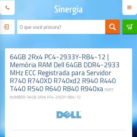
64GB 2Rx4 PC4-2933Y-RB4-12 |
Memória RAM Dell 64GB DDR4-2933
MHz ECC Registrada para Servidor
R740 R740XD R740xd2 R940 R440
T440 R540 R640 R840 R940xa
PART
NUMBER: 64GB 2RX4 PC4-2933Y-RB4-12