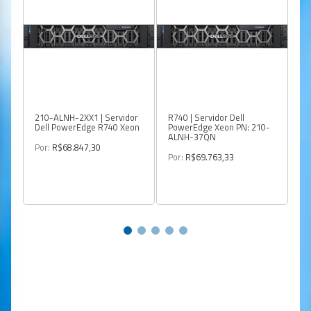
210-ALNH-2XX1 | Servidor
R740 | Servidor Dell
R7
Dell PowerEdge R740 Xeon
PowerEdge Xeon PN: 210-
Po
ALNH-37QN
A
Por:
R$68.847,30
Por:
R$69.763,33
Po