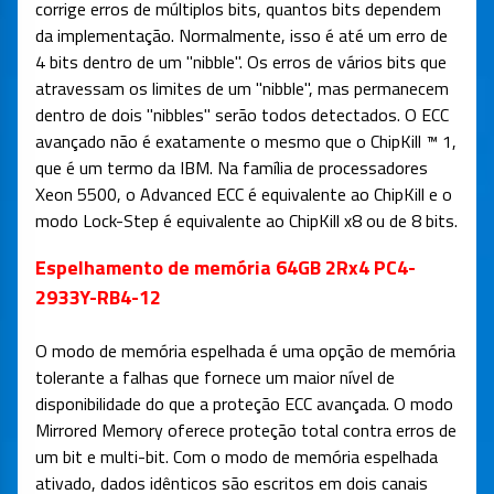
corrige erros de múltiplos bits, quantos bits dependem
da implementação. Normalmente, isso é até um erro de
4 bits dentro de um "nibble". Os erros de vários bits que
atravessam os limites de um "nibble", mas permanecem
dentro de dois "nibbles" serão todos detectados. O ECC
avançado não é exatamente o mesmo que o ChipKill ™ 1,
que é um termo da IBM. Na família de processadores
Xeon 5500, o Advanced ECC é equivalente ao ChipKill e o
modo Lock-Step é equivalente ao ChipKill x8 ou de 8 bits.
Espelhamento de memória 64GB 2Rx4 PC4-
2933Y-RB4-12
O modo de memória espelhada é uma opção de memória
tolerante a falhas que fornece um maior nível de
disponibilidade do que a proteção ECC avançada. O modo
Mirrored Memory oferece proteção total contra erros de
um bit e multi-bit. Com o modo de memória espelhada
ativado, dados idênticos são escritos em dois canais