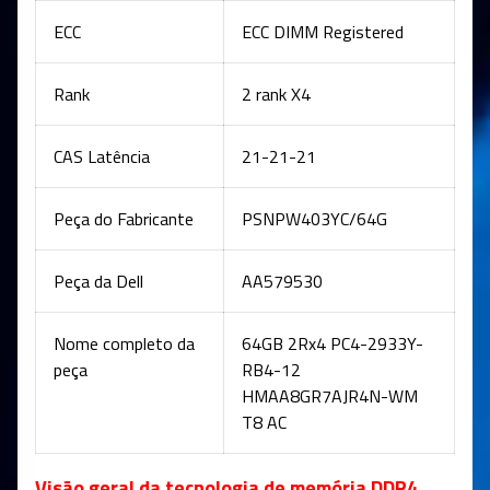
ECC
ECC DIMM Registered
Rank
2 rank X4
CAS Latência
21-21-21
Peça do Fabricante
PSNPW403YC/64G
Peça da Dell
AA579530
Nome completo da
64GB 2Rx4 PC4-2933Y-
peça
RB4-12
HMAA8GR7AJR4N-WM
T8 AC
Visão geral da tecnologia de memória DDR4