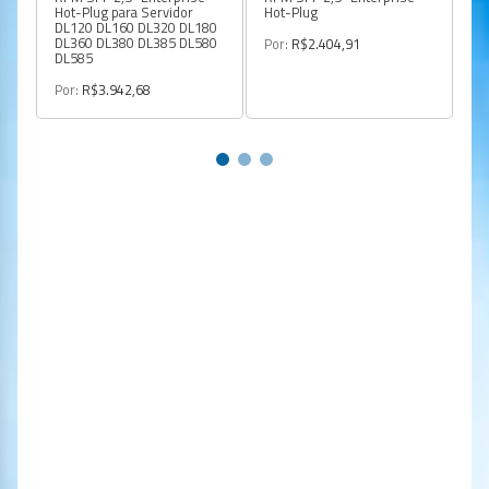
Hot-Plug para Servidor
Hot-Plug
HD
DL120 DL160 DL320 DL180
DL360 DL380 DL385 DL580
Por:
R$2.404,91
Po
DL585
Por:
R$3.942,68