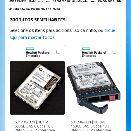
652583-B21 Publicado em 12/07/2018 Atualizado em 13/06/2019 DM
Atualizado em 19/10/2021 11:26 BA
PRODUTOS SEMELHANTES
Selecione os itens para adicionar ao carrinho, ou
clique
aqui para marcar todos
581286-B21 | HD HPE
581284-B21 | HD HPE
50
600GB SAS 6 Gbps 10K
450GB SAS 6 Gbps 10K
30
RPM SFF 2,5" Enterprise
RPM SFF 2,5" Enterprise
En