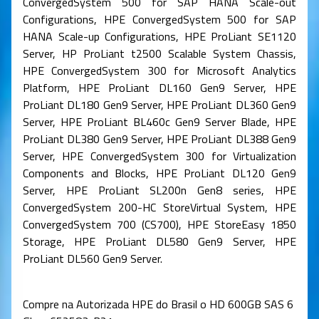
ConvergedSystem 500 for SAP HANA Scale-out
Configurations, HPE ConvergedSystem 500 for SAP
HANA Scale-up Configurations, HPE ProLiant SE1120
Server, HP ProLiant t2500 Scalable System Chassis,
HPE ConvergedSystem 300 for Microsoft Analytics
Platform, HPE ProLiant DL160 Gen9 Server, HPE
ProLiant DL180 Gen9 Server, HPE ProLiant DL360 Gen9
Server, HPE ProLiant BL460c Gen9 Server Blade, HPE
ProLiant DL380 Gen9 Server, HPE ProLiant DL388 Gen9
Server, HPE ConvergedSystem 300 for Virtualization
Components and Blocks, HPE ProLiant DL120 Gen9
Server, HPE ProLiant SL200n Gen8 series, HPE
ConvergedSystem 200-HC StoreVirtual System, HPE
ConvergedSystem 700 (CS700), HPE StoreEasy 1850
Storage, HPE ProLiant DL580 Gen9 Server, HPE
ProLiant DL560 Gen9 Server.
Compre na Autorizada HPE do Brasil o HD 600GB SAS 6