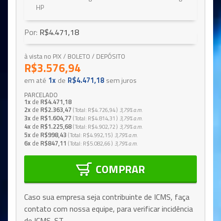
HP
Por:
R$4.471,18
à vista no PIX / BOLETO / DEPÓSITO
R$3.576,94
em até
1x
de
R$4.471,18
sem juros
PARCELADO
1x
de
R$4.471,18
2x
de
R$2.363,47
Total
R$4.726,94
3,79%
a.m.
3x
de
R$1.604,77
Total
R$4.814,31
3,79%
a.m.
4x
de
R$1.225,68
Total
R$4.902,72
3,79%
a.m.
5x
de
R$998,43
Total
R$4.992,15
3,79%
a.m.
6x
de
R$847,11
Total
R$5.082,66
3,79%
a.m.
COMPRAR
Caso sua empresa seja contribuinte de ICMS, faça
contato com nossa equipe, para verificar incidência
de ICMS-ST.