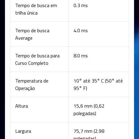
Tempo de busca em
0.3 ms
trilha única
Tempo de busca
4.0 ms
Average
Tempo de busca para
8.0 ms
Curso Completo
Temperatura de
10° até 35° C (50° até
Operação
95° F)
Altura
15,6 mm (0,62
polegadas)
Largura
75,7 mm (2.98
polegadas)