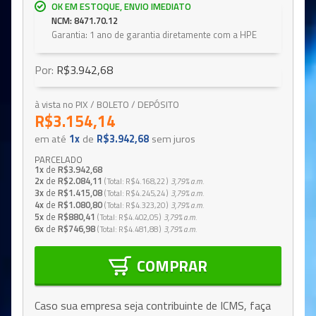
OK EM ESTOQUE, ENVIO IMEDIATO
NCM: 8471.70.12
Garantia: 1 ano de garantia diretamente com a HPE
Por:
R$3.942,68
à vista no PIX / BOLETO / DEPÓSITO
R$3.154,14
em até
1x
de
R$3.942,68
sem juros
PARCELADO
1x
de
R$3.942,68
2x
de
R$2.084,11
Total
R$4.168,22
3,79%
a.m.
3x
de
R$1.415,08
Total
R$4.245,24
3,79%
a.m.
4x
de
R$1.080,80
Total
R$4.323,20
3,79%
a.m.
5x
de
R$880,41
Total
R$4.402,05
3,79%
a.m.
6x
de
R$746,98
Total
R$4.481,88
3,79%
a.m.
COMPRAR
Caso sua empresa seja contribuinte de ICMS, faça