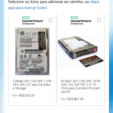
Selecione os itens para adicionar ao carrinho, ou
clique
aqui para marcar todos
726480-001 | HD HPE 1.2TB
872481-B21 | HD HPE 1.8TB
88
SAS 10K 2,5” para Servidor
SAS 12G 10K SFF 2.5" SC
SA
e Storage
512e para Servidor ProLiant
2,
Gen10
Por:
R$3.673,57
Po
Por:
R$5.687,70