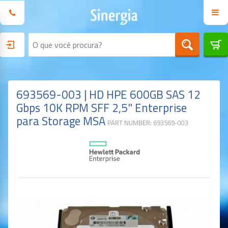
693569-003 | HD HPE 600GB SAS 12
Gbps 10K RPM SFF 2,5" Enterprise
para Storage MSA
PART NUMBER: 693569-003