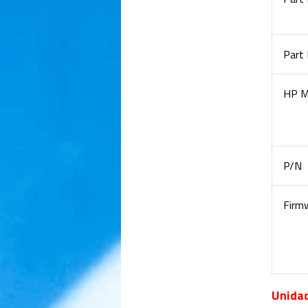
Part
HP M
P/N
Firm
Unidad