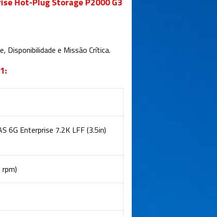
rise Hot-Plug Storage P2000 G3
, Disponibilidade e Missão Crítica.
1:
 6G Enterprise 7.2K LFF (3.5in)
K rpm)