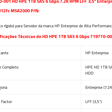
-001 HD HPE 1TB SAS 6 Gbps 7.2K RPM LFF 3,5" Enterp
12fc MSA2000 P/N:
co rígido) para Servidor da marca HP Enterprise de Alta Performance
ficações Técnicas do HD HPE 1TB SAS 6 Gbps 719770-00
cante
HP Enterprise
 Completo
HPE HD 1TB SAS
HDD
goria
Enterprise (7.2
 Factor
LFF (3,5”)