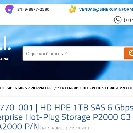
(31) 9-8877-2580
VENDAS@SINERGIAINFORM
(31)
 1TB SAS 6 GBPS 7.2K RPM LFF 3,5" ENTERPRISE HOT-PLUG STORAGE P2000
770-001 | HD HPE 1TB SAS 6 Gbps
erprise Hot-Plug Storage P2000 G
2000 P/N:
PART NUMBER: 719770-001