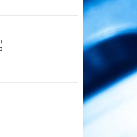
1
3
S