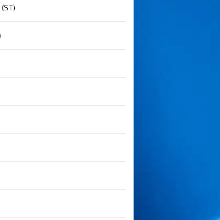
 (ST)
)