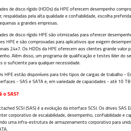
ades de disco rígido (HDDs) da HPE oferecem desempenho comprov
, respaldadas pela alta qualidade e confiabilidade, escolha preferi
equenas a grandes empresas.
ades de disco rígido HPE são otimizadas para oferecer desempen
res HPE e são comprovadas para aplicativos que exigem desempe
onais 24x7. Os HDDs da HPE oferecem aos clientes grande valor po
nho. Além disso, um programa de qualificação e testes líder do s
s o suficiente para qualquer necessidade.
 HPE estão disponíveis para três tipos de cargas de trabalho - En
terfaces - SAS e SATA e, em variedade de capacidades - até 10 TB
é o SAS?
Attached SCSI (SAS) é a evolução da interface SCSI. Os drives SAS 
nter corporativo de escalabilidade, desempenho, confiabilidade e c
ndo uma infra-estrutura de armazenamento corporativo para unid
ATA.