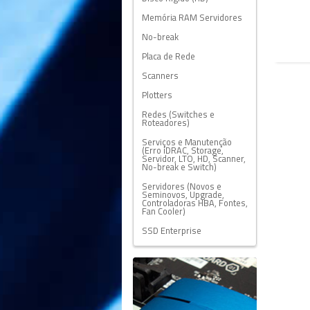
Memória RAM Servidores
No-break
Placa de Rede
Scanners
Plotters
Redes (Switches e
Roteadores)
Serviços e Manutenção
(Erro iDRAC, Storage,
Servidor, LTO, HD, Scanner,
No-break e Switch)
Servidores (Novos e
Seminovos, Upgrade,
Controladoras HBA, Fontes,
Fan Cooler)
SSD Enterprise