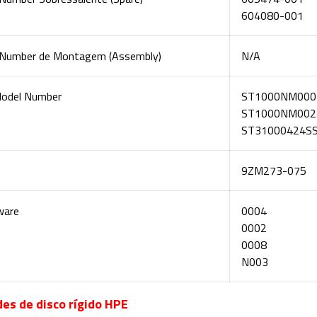
604080-001
 Number de Montagem (Assembly)
N/A
odel Number
ST1000NM000
ST1000NM002
ST31000424S
9ZM273-075
ware
0004
0002
0008
N003
es de disco rígido HPE