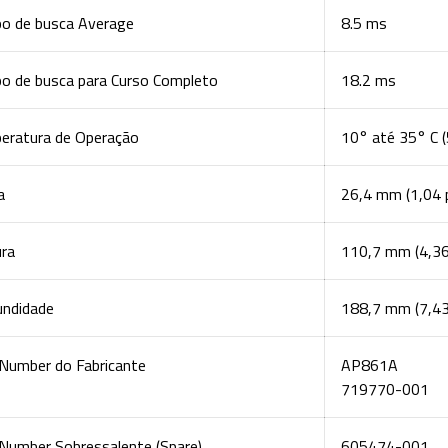
o de busca Average
8.5 ms
o de busca para Curso Completo
18.2 ms
eratura de Operação
10° até 35° C 
a
26,4 mm (1,04 
ura
110,7 mm (4,36
undidade
188,7 mm (7,43
 Number do Fabricante
AP861A
719770-001
 Number Sobressalente (Spare)
605474-001