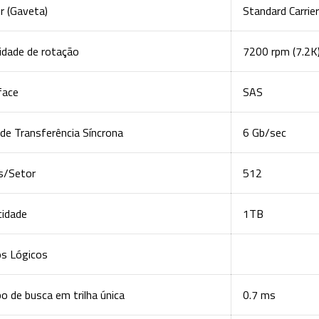
er (Gaveta)
Standard Carrier
idade de rotação
7200 rpm (7.2K
face
SAS
de Transferência Síncrona
6 Gb/sec
s/Setor
512
cidade
1TB
os Lógicos
 de busca em trilha única
0.7 ms