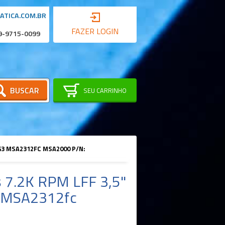
ATICA.COM.BR
FAZER LOGIN
 9-9715-0099
BUSCAR
SEU CARRINHO
 G3 MSA2312FC MSA2000 P/N:
 7.2K RPM LFF 3,5"
3 MSA2312fc