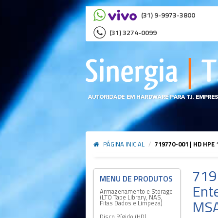
(31) 9-9973-3800
(31) 3274-0099
PÁGINA INICIAL
/
719770-001 | HD HPE
719
Ent
Armazenamento e Storage
(LTO Tape Library, NAS,
MSA
Fitas Dados e Limpeza)
Disco Rígido (HD)