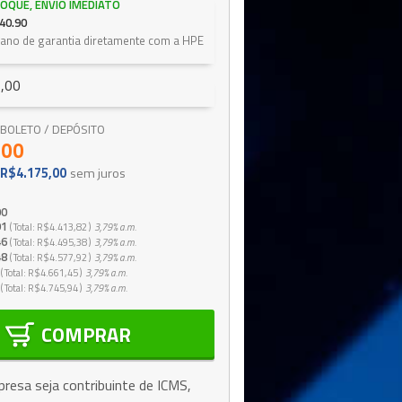
OQUE, ENVIO IMEDIATO
40.90
1 ano de garantia diretamente com a HPE
,00
 / BOLETO / DEPÓSITO
,00
R$4.175,00
sem juros
00
91
Total
R$4.413,82
3,79%
a.m.
46
Total
R$4.495,38
3,79%
a.m.
48
Total
R$4.577,92
3,79%
a.m.
Total
R$4.661,45
3,79%
a.m.
Total
R$4.745,94
3,79%
a.m.
COMPRAR
resa seja contribuinte de ICMS,