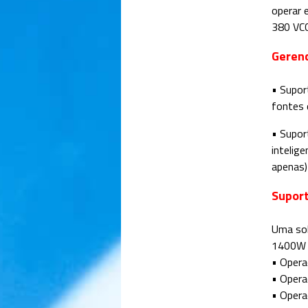
operar 
380 VCC
Geren
• Supor
fontes 
• Supor
intelig
apenas)
Supor
Uma sol
1400W o
• Opera
• Opera
• Opera