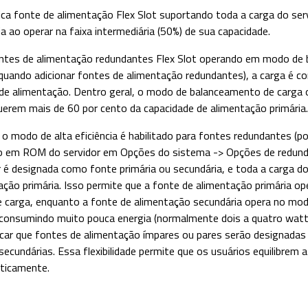
ca fonte de alimentação Flex Slot suportando toda a carga do serv
ia ao operar na faixa intermediária (50%) de sua capacidade.
ntes de alimentação redundantes Flex Slot operando em modo de
quando adicionar fontes de alimentação redundantes), a carga é c
de alimentação. Dentro geral, o modo de balanceamento de carga o
uerem mais de 60 por cento da capacidade de alimentação primária
o modo de alta eficiência é habilitado para fontes redundantes (por
 em ROM do servidor em Opções do sistema -> Opções de redundâ
r é designada como fonte primária ou secundária, e toda a carga d
ação primária. Isso permite que a fonte de alimentação primária op
e carga, enquanto a fonte de alimentação secundária opera no mod
 consumindo muito pouca energia (normalmente dois a quatro wat
icar que fontes de alimentação ímpares ou pares serão designad
secundárias. Essa flexibilidade permite que os usuários equilibrem
ticamente.