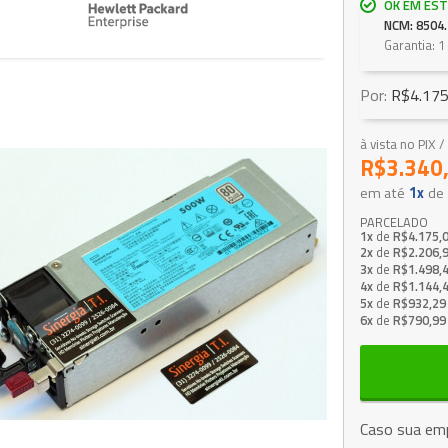
OK EM EST
NCM: 8504.
Garantia: 
Por:
R$4.175
à vista no PIX
R$3.340
em até
1x
de
PARCELADO
1x
de
R$4.175,
2x
de
R$2.206,
3x
de
R$1.498,
4x
de
R$1.144,
5x
de
R$932,29
6x
de
R$790,99
Caso sua emp