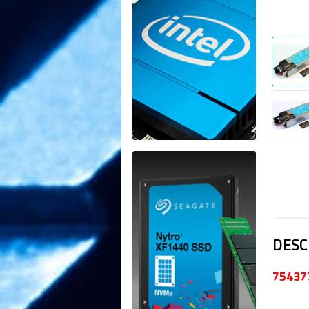
DESC
75437