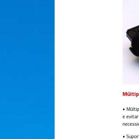
Múltip
• Múlti
e evita
necessi
• Suport