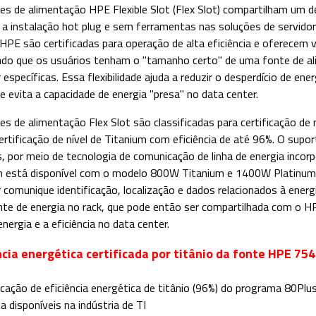
es de alimentação HPE Flexible Slot (Flex Slot) compartilham um d
 a instalação hot plug e sem ferramentas nas soluções de servido
 HPE são certificadas para operação de alta eficiência e oferecem v
ndo que os usuários tenham o "tamanho certo" de uma fonte de a
 específicas. Essa flexibilidade ajuda a reduzir o desperdício de ene
 e evita a capacidade de energia "presa" no data center.
es de alimentação Flex Slot são classificadas para certificação de 
ertificação de nível de Titanium com eficiência de até 96%. O sup
s, por meio de tecnologia de comunicação de linha de energia incor
está disponível com o modelo 800W Titanium e 1400W Platinum P
r comunique identificação, localização e dados relacionados à energi
ente de energia no rack, que pode então ser compartilhada com o HP
nergia e a eficiência no data center.
ncia energética certificada por titânio da fonte HPE 7
ficação de eficiência energética de titânio (96%) do programa 80Plu
ia disponíveis na indústria de TI