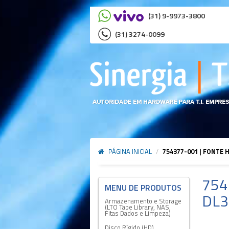
(31) 9-9973-3800
(31) 3274-0099
PÁGINA INICIAL
/
754377-001 | FONTE 
754
DL3
Armazenamento e Storage
(LTO Tape Library, NAS,
Fitas Dados e Limpeza)
Disco Rígido (HD)