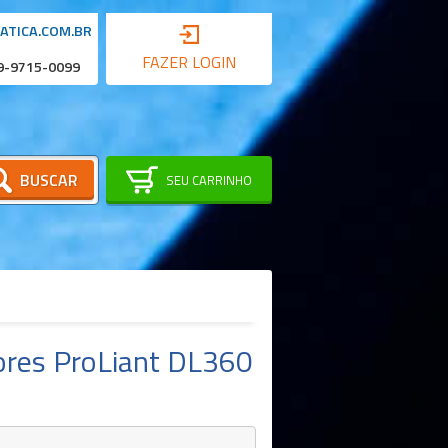
ATICA.COM.BR
FAZER LOGIN
 9-9715-0099
BUSCAR
SEU CARRINHO
res ProLiant DL360