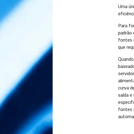
Uma úni
eficiênc
Para fo
padrão 
fontes 
que req
Quando 
baseado
servido
aliment
curva d
saída e
especif
fontes 
automa