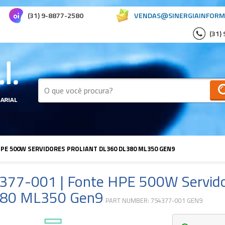
(31) 9-8877-2580
VENDAS@SINERGIAINFORM
(31)
HPE 500W SERVIDORES PROLIANT DL360 DL380 ML350 GEN9
377-001 | Fonte HPE 500W Servido
80 ML350 Gen9
PART NUMBER: 754377-001 GEN9