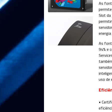
As font
permite
Slot da
permiti
servidor
energia
As font
94% e c
Service
também 
servido
intelig
uso de e
Eficiê
• Certi
eficiênc