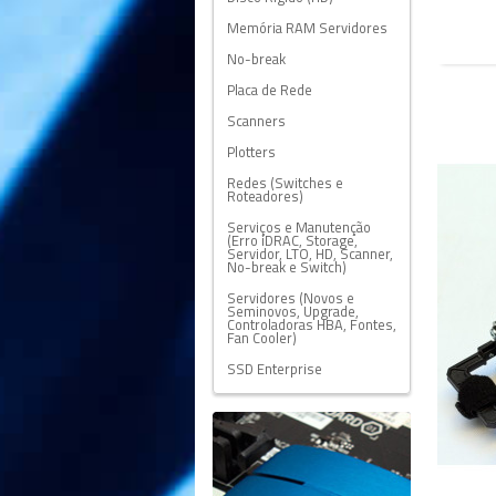
Memória RAM Servidores
No-break
Placa de Rede
Scanners
Plotters
Redes (Switches e
Roteadores)
Serviços e Manutenção
(Erro iDRAC, Storage,
Servidor, LTO, HD, Scanner,
No-break e Switch)
Servidores (Novos e
Seminovos, Upgrade,
Controladoras HBA, Fontes,
Fan Cooler)
SSD Enterprise