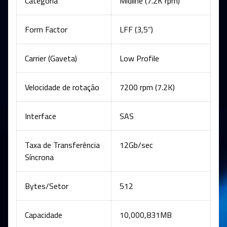
Categoria
Midline (7.2K rpm)
Form Factor
LFF (3,5”)
Carrier (Gaveta)
Low Profile
Velocidade de rotação
7200 rpm (7.2K)
Interface
SAS
Taxa de Transferência
12Gb/sec
Síncrona
Bytes/Setor
512
Capacidade
10,000,831MB