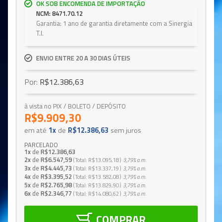
OK SOB ENCOMENDA DE IMPORTAÇÃO
NCM: 8471.70.12
Garantia: 1 ano de garantia diretamente com a Sinergia
T.I.
ENVIO ENTRE 20 A 30 DIAS ÚTEIS
Por:
R$12.386,63
à vista no PIX / BOLETO / DEPÓSITO
R$9.909,30
em até
1x
de
R$12.386,63
sem juros
PARCELADO
1x
de
R$12.386,63
2x
de
R$6.547,59
Total
R$13.095,18
3,79%
a.m.
3x
de
R$4.445,73
Total
R$13.337,19
3,79%
a.m.
4x
de
R$3.395,52
Total
R$13.582,08
3,79%
a.m.
5x
de
R$2.765,98
Total
R$13.829,90
3,79%
a.m.
6x
de
R$2.346,77
Total
R$14.080,62
3,79%
a.m.
COMPRAR