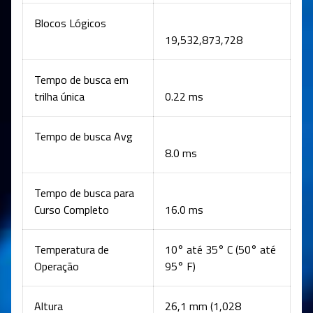
Blocos Lógicos
19,532,873,728
Tempo de busca em
trilha única
0.22 ms
Tempo de busca Avg
8.0 ms
Tempo de busca para
Curso Completo
16.0 ms
Temperatura de
10° até 35° C (50° até
Operação
95° F)
Altura
26,1 mm (1,028