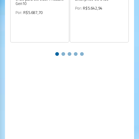
Gen10
Pr
Por:
R$5.642,94
Por:
R$5.687,70
Po