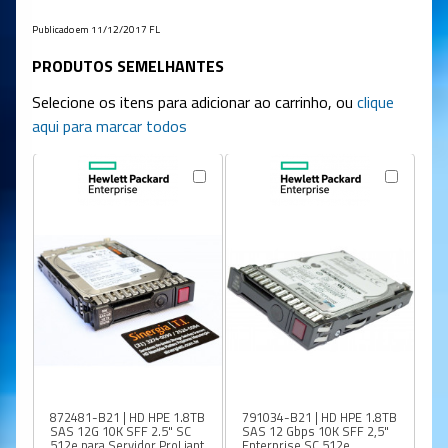
Publicado em 11/12/2017 FL
PRODUTOS SEMELHANTES
Selecione os itens para adicionar ao carrinho, ou
clique
aqui para marcar todos
872481-B21 | HD HPE 1.8TB
791034-B21 | HD HPE 1.8TB
87
SAS 12G 10K SFF 2.5" SC
SAS 12 Gbps 10K SFF 2,5"
SA
512e para Servidor ProLiant
Enterprise SC 512e
2.