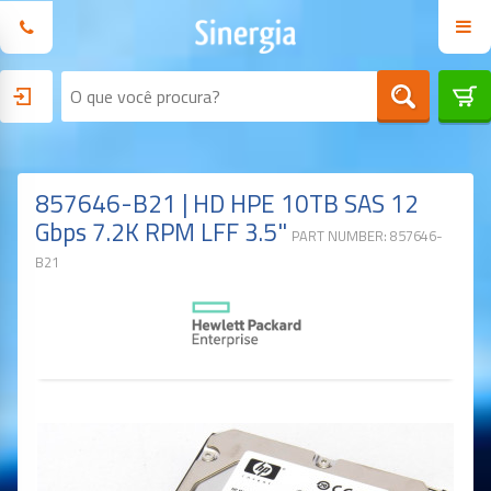
857646-B21 | HD HPE 10TB SAS 12
Gbps 7.2K RPM LFF 3.5"
PART NUMBER: 857646-
B21