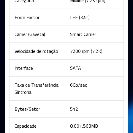
Categoria
Midline (7.2K rpm)
Form Factor
LFF (3,5”)
Carrier (Gaveta)
Smart Carrier
Velocidade de rotação
7200 rpm (7.2K)
Interface
SATA
Taxa de Transferência
6Gb/sec
Síncrona
Bytes/Setor
512
Capacidade
8,001,563MB