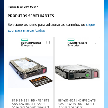
Publicado em 20/12/2017
PRODUTOS SEMELHANTES
Selecione os itens para adicionar ao carrinho, ou
clique
aqui para marcar todos
872481-B21 | HD HPE 1.8TB
881457-B21 | HD HPE 2.4TB
79
SAS 12G 10K SFF 2.5" SC
SAS 12 Gbps 10K RPM SFF
SA
512e para Servidor ProLiant
2,5" para Servidor
En