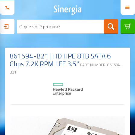
861594-B21 | HD HPE 8TB SATA 6
Gbps 7.2K RPM LFF 3.5"
PART NUMBER: 861594-
B21