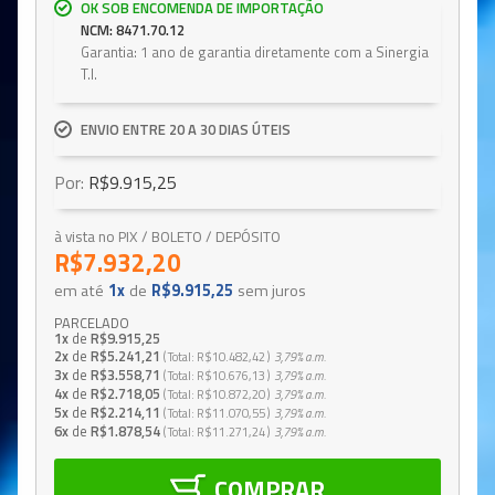
OK SOB ENCOMENDA DE IMPORTAÇÃO
NCM: 8471.70.12
Garantia: 1 ano de garantia diretamente com a Sinergia
T.I.
ENVIO ENTRE 20 A 30 DIAS ÚTEIS
Por:
R$9.915,25
à vista no PIX / BOLETO / DEPÓSITO
R$7.932,20
em até
1x
de
R$9.915,25
sem juros
PARCELADO
1x
de
R$9.915,25
2x
de
R$5.241,21
Total
R$10.482,42
3,79%
a.m.
3x
de
R$3.558,71
Total
R$10.676,13
3,79%
a.m.
4x
de
R$2.718,05
Total
R$10.872,20
3,79%
a.m.
5x
de
R$2.214,11
Total
R$11.070,55
3,79%
a.m.
6x
de
R$1.878,54
Total
R$11.271,24
3,79%
a.m.
COMPRAR