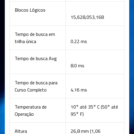
Blocos Lógicos
15,628,053,168
Tempo de busca em
trilha única
0.22 ms
Tempo de busca Avg
8.0 ms
Tempo de busca para
Curso Completo
4.16 ms
Temperatura de
10° até 35° C (50° até
Operação
95° F)
Altura
26,8 mm (1,06