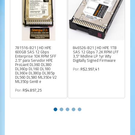
781516-B21 | HD HPE
846526-B21 | HD HPE 1TB
83
600GB SAS 12 Gbps
SAS 12 Gbps 7.2K RPM LFF
12
Enterprise 10K RPM SFF
3,5" Midline LP 1yr Wty
LP
2.5" para Servidor HPE
Digitally Signed Firmware
Fi
ProLiant DL360 DL380
DL360p DL160 DL180
Por:
R$2.997,41
Po
DL360e DL380p DL385p
DL560 DL580 ML350e V2
ML350p Gen8 e
Por:
R$4.897,25