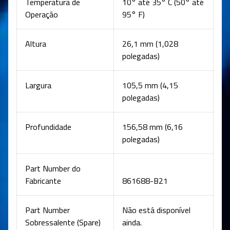
Temperatura de
10° até 35° C (50° até
Operação
95° F)
Altura
26,1 mm (1,028
polegadas)
Largura
105,5 mm (4,15
polegadas)
Profundidade
156,58 mm (6,16
polegadas)
Part Number do
Fabricante
861688-B21
Part Number
Não está disponível
Sobressalente (Spare)
ainda.