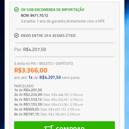
OK SOB ENCOMENDA DE IMPORTAÇÃO
NCM: 8471.70.12
Garantia: 1 ano de garantia diretamente com a HPE
ENVIO ENTRE 20 A 30 DIAS ÚTEIS
Por:
R$4.207,50
à vista no PIX / BOLETO / DEPÓSITO
R$3.366,00
em até
1x
de
R$4.207,50
sem juros
PARCELADO
1x
de
R$4.207,50
2x
de
R$2.224,09
Total
R$4.448,18
3,79%
a.m.
3x
de
R$1.510,13
Total
R$4.530,39
3,79%
a.m.
4x
de
R$1.153,39
Total
R$4.613,56
3,79%
a.m.
5x
de
R$939,55
Total
R$4.697,75
3,79%
a.m.
6x
de
R$797,15
Total
R$4.782,90
3,79%
a.m.