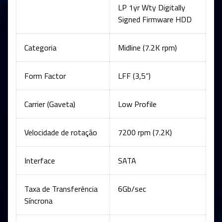
LP 1yr Wty Digitally
Signed Firmware HDD
Categoria
Midline (7.2K rpm)
Form Factor
LFF (3,5”)
Carrier (Gaveta)
Low Profile
Velocidade de rotação
7200 rpm (7.2K)
Interface
SATA
Taxa de Transferência
6Gb/sec
Síncrona