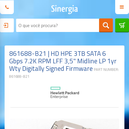
861688-B21 | HD HPE 3TB SATA 6
Gbps 7.2K RPM LFF 3,5" Midline LP 1yr
Wty Digitally Signed Firmware
PART NUMBER:
861688-B21