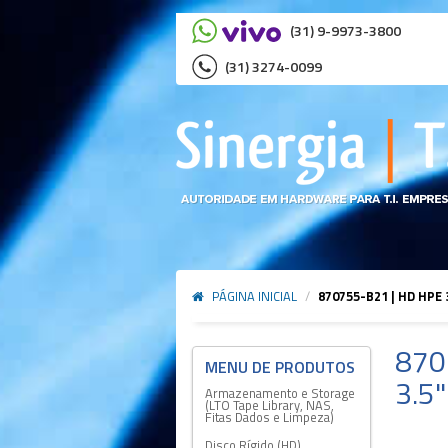
(31) 9-9973-3800
(31) 3274-0099
PÁGINA INICIAL
/
870755-B21 | HD HPE
870
3.5"
Armazenamento e Storage
(LTO Tape Library, NAS,
Fitas Dados e Limpeza)
Disco Rígido (HD)