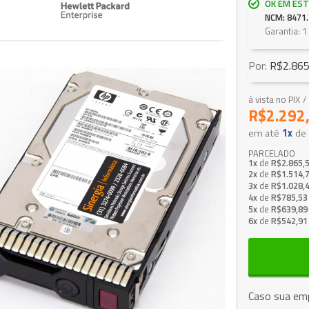
OK EM EST
NCM: 8471.
Garantia: 
Por:
R$2.865
à vista no PIX
R$2.292
em até
1x
de
PARCELADO
1x
de
R$2.865,
2x
de
R$1.514,
3x
de
R$1.028,
4x
de
R$785,53
5x
de
R$639,89
6x
de
R$542,91
Caso sua emp