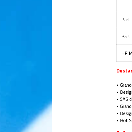
Part
Part
HP M
Desta
• Grand
• Desig
• SAS d
• Grand
• Desig
• Hot S