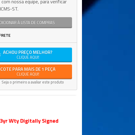
 com nossa equipe, para verificar
e ICMS-ST.
DICIONAR À LISTA DE COMPRAS
FRETE
ACHOU PREÇO MELHOR?
CLIQUE AQUI!
COTE PARA MAIS DE 1 PEÇA
CLIQUE AQUI!
Seja o primeiro a avaliar este produto
yr Wty Digitally Signed