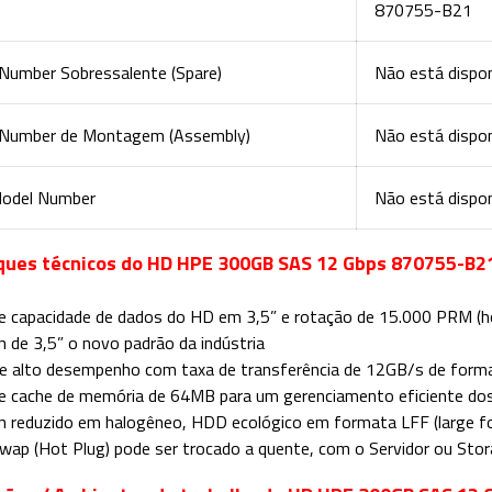
870755-B21
 Number Sobressalente (Spare)
Não está dispon
 Number de Montagem (Assembly)
Não está dispon
odel Number
Não está dispon
ques técnicos do HD HPE 300GB SAS 12 Gbps 870755-B2
e capacidade de dados do HD em 3,5” e rotação de 15.000 PRM (ho
n de 3,5” o novo padrão da indústria
e alto desempenho com taxa de transferência de 12GB/s de form
e cache de memória de 64MB para um gerenciamento eficiente do
n reduzido em halogêneo, HDD ecológico em formata LFF (large f
wap (Hot Plug) pode ser trocado a quente, com o Servidor ou Stor