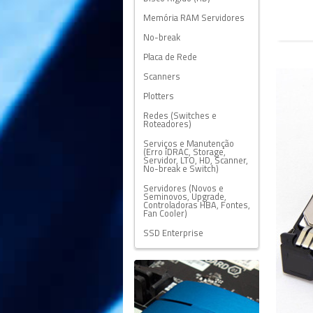
Memória RAM Servidores
No-break
Placa de Rede
Scanners
Plotters
Redes (Switches e
Roteadores)
Serviços e Manutenção
(Erro iDRAC, Storage,
Servidor, LTO, HD, Scanner,
No-break e Switch)
Servidores (Novos e
Seminovos, Upgrade,
Controladoras HBA, Fontes,
Fan Cooler)
SSD Enterprise