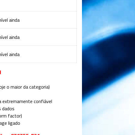
ível ainda
ível ainda
ível ainda
1
je o maior da categoria)
a extremamente confiável
s dados
orm factor)
age ligado