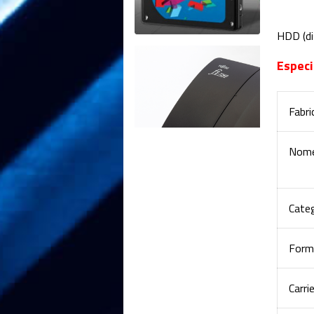
HDD (di
Especi
Fabri
Nome
Cate
Form
Carri