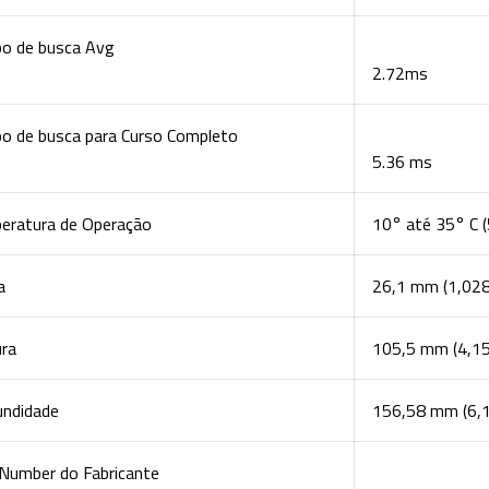
o de busca Avg
2.72ms
o de busca para Curso Completo
5.36 ms
eratura de Operação
10° até 35° C 
a
26,1 mm (1,028
ura
105,5 mm (4,15
undidade
156,58 mm (6,1
 Number do Fabricante