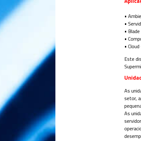
Aplica
• Ambie
• Servi
• Blade
• Compu
• Cloud
Este di
Supermi
Unidad
As unid
setor, 
pequena
As unid
servido
operaci
desempe