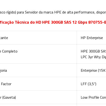
sco rígido) para Servidor da marca HPE de alta performance, disponi
ficação Técnica do HD HPE 300GB SAS 12 Gbps 870755-
cante
HP Enterprise
 Completo
HPE 300GB SAS 
LPC 3yr Wty Di
goria
Enterprise (15K
 Factor
LFF (3,5”)
er (Gaveta)
Low Profile Con