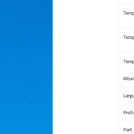
Temp
Temp
Temp
Altur
Larg
Prof
Part