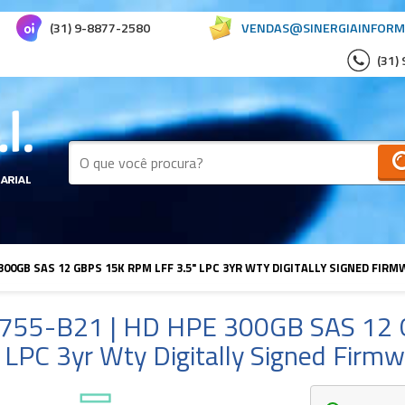
(31) 9-8877-2580
VENDAS@SINERGIAINFORM
(31)
 300GB SAS 12 GBPS 15K RPM LFF 3.5" LPC 3YR WTY DIGITALLY SIGNED FIR
755-B21 | HD HPE 300GB SAS 12 
 LPC 3yr Wty Digitally Signed Firm