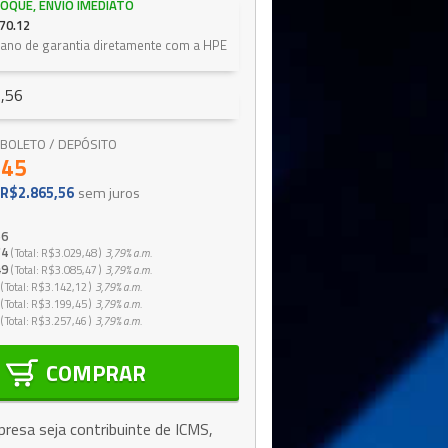
OQUE, ENVIO IMEDIATO
70.12
1 ano de garantia diretamente com a HPE
,56
 / BOLETO / DEPÓSITO
,45
R$2.865,56
sem juros
56
74
Total
R$3.029,48
3,79%
a.m.
49
Total
R$3.085,47
3,79%
a.m.
Total
R$3.142,12
3,79%
a.m.
Total
R$3.199,45
3,79%
a.m.
Total
R$3.257,46
3,79%
a.m.
COMPRAR
resa seja contribuinte de ICMS,