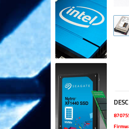
DESC
870755
Firmw