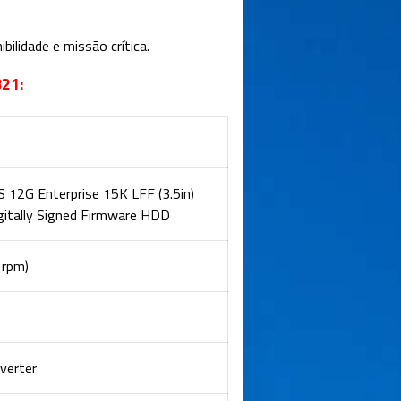
bilidade e missão crítica
.
B21:
12G Enterprise 15K LFF (3.5in)
gitally Signed Firmware HDD
 rpm)
verter