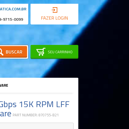
ATICA.COM.BR
FAZER LOGIN
 9-9715-0099
BUSCAR
SEU CARRINHO
MWARE
Gbps 15K RPM LFF
ware
PART NUMBER: 870755-B21