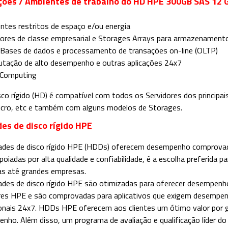
ções / Ambientes de trabalho do HD HPE 300GB SAS 12
ntes restritos de espaço e/ou energia
dores de classe empresarial e Storages Arrays para armazenament
 Bases de dados e processamento de transações on-line (OLTP)
tação de alto desempenho e outras aplicações 24x7
 Computing
sco rígido (HD) é compatível com todos os Servidores dos principais
cro, etc e também com alguns modelos de Storages.
es de disco rígido HPE
ades de disco rígido HPE (HDDs) oferecem desempenho comprovado
apoiadas por alta qualidade e confiabilidade, é a escolha preferida 
s até grandes empresas.
ades de disco rígido HPE são otimizadas para oferecer desempen
res HPE e são comprovadas para aplicativos que exigem desempe
onais 24x7. HDDs HPE oferecem aos clientes um ótimo valor por g
nho. Além disso, um programa de avaliação e qualificação líder d