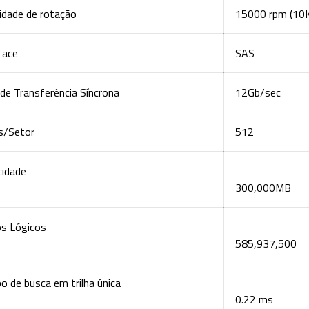
idade de rotação
15000 rpm (10
face
SAS
de Transferência Síncrona
12Gb/sec
s/Setor
512
cidade
300,000MB
os Lógicos
585,937,500
 de busca em trilha única
0.22 ms