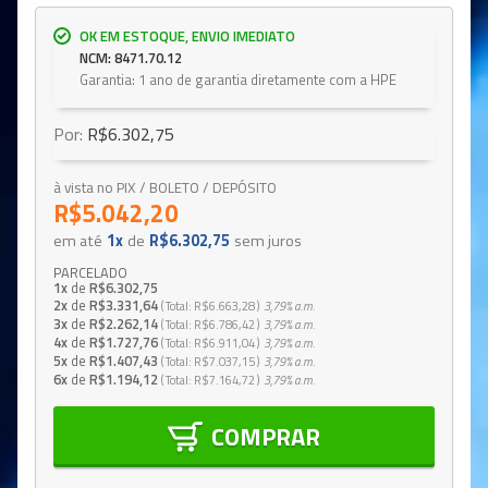
OK EM ESTOQUE, ENVIO IMEDIATO
NCM: 8471.70.12
Garantia: 1 ano de garantia diretamente com a HPE
Por:
R$6.302,75
à vista no PIX / BOLETO / DEPÓSITO
R$5.042,20
em até
1x
de
R$6.302,75
sem juros
PARCELADO
1x
de
R$6.302,75
2x
de
R$3.331,64
Total
R$6.663,28
3,79%
a.m.
3x
de
R$2.262,14
Total
R$6.786,42
3,79%
a.m.
4x
de
R$1.727,76
Total
R$6.911,04
3,79%
a.m.
5x
de
R$1.407,43
Total
R$7.037,15
3,79%
a.m.
6x
de
R$1.194,12
Total
R$7.164,72
3,79%
a.m.
COMPRAR