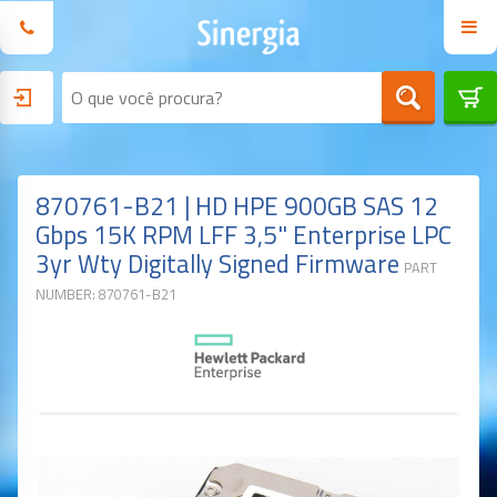
870761-B21 | HD HPE 900GB SAS 12
Gbps 15K RPM LFF 3,5" Enterprise LPC
3yr Wty Digitally Signed Firmware
PART
NUMBER: 870761-B21