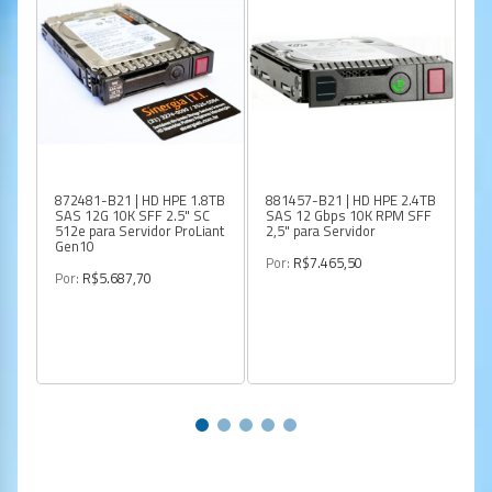
872481-B21 | HD HPE 1.8TB
881457-B21 | HD HPE 2.4TB
79
SAS 12G 10K SFF 2.5" SC
SAS 12 Gbps 10K RPM SFF
SA
512e para Servidor ProLiant
2,5" para Servidor
En
Gen10
Por:
R$7.465,50
Po
Por:
R$5.687,70