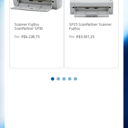
Scanner Fujitsu
SP25 ScanPartner Scanner
Sc
ScanPartner SP30
Fujitsu
Sc
Por:
R$4.228,75
Por:
R$3.931,25
Po