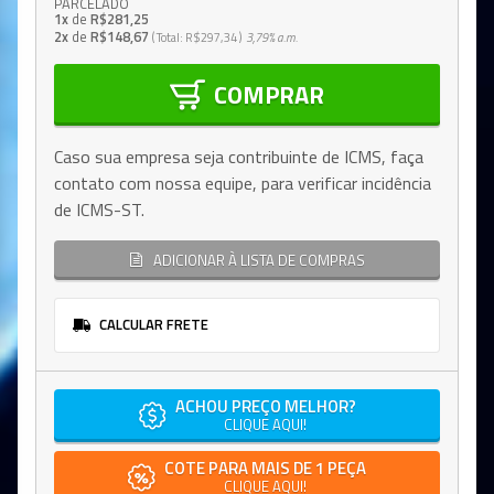
PARCELADO
1x
de
R$281,25
2x
de
R$148,67
Total
R$297,34
3,79%
a.m.
COMPRAR
Caso sua empresa seja contribuinte de ICMS, faça
contato com nossa equipe, para verificar incidência
de ICMS-ST.
ADICIONAR À LISTA DE COMPRAS
CALCULAR FRETE
ACHOU PREÇO MELHOR?
CLIQUE AQUI!
COTE PARA MAIS DE 1 PEÇA
CLIQUE AQUI!