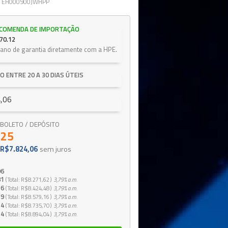
 EH000900JWHPP
NCOMENDA DE IMPORTAÇÃO
70.12
1 ano de garantia diretamente com a HPE.
O ENTRE 20 A 30 DIAS ÚTEIS
,06
 / BOLETO / DEPÓSITO
,25
R$7.824,06
sem juros
06
81
Total
R$8.271,62
3,79%
a.m.
16
Total
R$8.424,48
3,79%
a.m.
79
Total
R$8.579,16
3,79%
a.m.
14
Total
R$8.735,70
3,79%
a.m.
34
Total
R$8.894,04
3,79%
a.m.