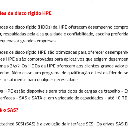
es de disco rígido HPE
ades de disco rígido (HDDs) da HPE oferecem desempenho comprov
, respaldadas pela alta qualidade e confiabilidade, escolha preferi
equenas a grandes empresas.
ades de disco rígido HPE são otimizadas para oferecer desempen
res HPE e são comprovadas para aplicativos que exigem desempe
onais 24x7. Os HDDs da HPE oferecem aos clientes grande valor po
nho. Além disso, um programa de qualificação e testes líder do s
s o suficiente para qualquer necessidade.
 HPE estão disponíveis para três tipos de cargas de trabalho - En
terfaces - SAS e SATA e, em variedade de capacidades - até 10 TB
é o SAS?
Attached SCSI (SAS) é a evolução da interface SCSI. Os drives SAS 