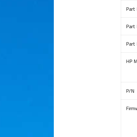
Part
Part
Part
HP M
P/N
Firm