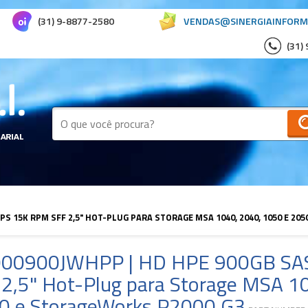
(31) 9-8877-2580
VENDAS@SINERGIAINFORM
(31)
PS 15K RPM SFF 2,5" HOT-PLUG PARA STORAGE MSA 1040, 2040, 1050 E 20
00900JWHPP | HD HPE 900GB SA
 2,5" Hot-Plug para Storage MSA 1
0 e StorageWorks P2000 G3