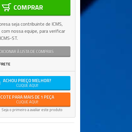
COMPRAR
resa seja contribuinte de ICMS,
 com nossa equipe, para verificar
e ICMS-ST.
DICIONAR À LISTA DE COMPRAS
FRETE
ACHOU PREÇO MELHOR?
CLIQUE AQUI!
COTE PARA MAIS DE 1 PEÇA
CLIQUE AQUI!
Seja o primeiro a avaliar este produto