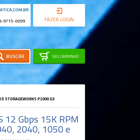
ATICA.COM.BR
FAZER LOGIN
 9-9715-0099
BUSCAR
SEU CARRINHO
50 E STORAGEWORKS P2000 G3
S 12 Gbps 15K RPM
040, 2040, 1050 e