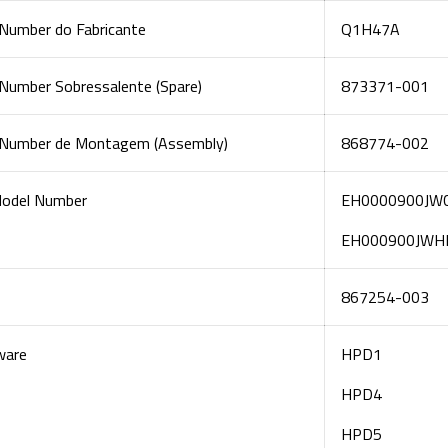
 Number do Fabricante
Q1H47A
 Number Sobressalente (Spare)
873371-001
 Number de Montagem (Assembly)
868774-002
odel Number
EH0000900JW
EH000900JWH
867254-003
ware
HPD1
HPD4
HPD5