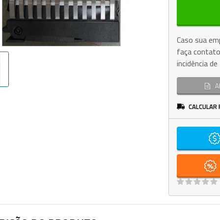
Caso sua emp
faça contato
incidência d
A
CALCULAR 