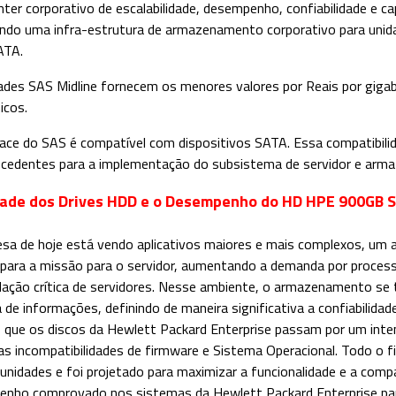
nter corporativo de escalabilidade, desempenho, confiabilidade e c
ndo uma infra-estrutura de armazenamento corporativo para unid
ATA.
ades SAS Midline fornecem os menores valores por Reais por giga
icos.
face do SAS é compatível com dispositivos SATA. Essa compatibili
cedentes para a implementação do subsistema de servidor e arm
dade dos Drives HDD e o Desempenho do
HD HPE 900GB 
sa de hoje está vendo aplicativos maiores e mais complexos, um
s para a missão para o servidor, aumentando a demanda por proce
dação crítica de servidores. Nesse ambiente, o armazenamento se
 de informações, definindo de maneira significativa a confiabilid
o que os discos da Hewlett Packard Enterprise passam por um inte
 as incompatibilidades de firmware e Sistema Operacional. Todo o f
unidades e foi projetado para maximizar a funcionalidade e a comp
nho comprovado nos sistemas da Hewlett Packard Enterprise par