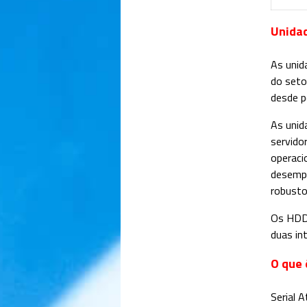
Unidad
As unid
do setor
desde p
As unid
servido
operaci
desempe
robusto
Os HDDs
duas in
O que 
Serial 