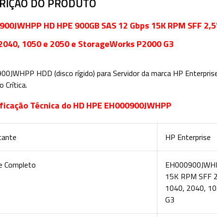
RIÇÃO DO PRODUTO
900JWHPP HD HPE 900GB SAS 12 Gbps 15K RPM SFF 2,5"
2040, 1050 e 2050 e StorageWorks P2000 G3
900JWHPP
HDD (disco rígido) para Servidor da marca HP Enterpris
 Crítica.
ificação Técnica do HD HPE EH000900JWHPP
cante
HP Enterprise
 Completo
EH000900JWHP
15K RPM SFF 2
1040, 2040, 1
G3