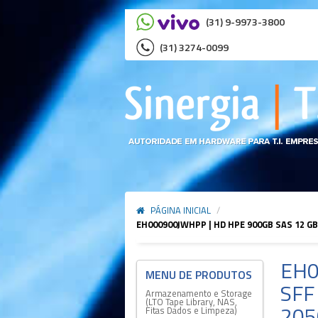
(31) 9-9973-3800
(31) 3274-0099
PÁGINA INICIAL
/
EH000900JWHPP | HD HPE 900GB SAS 12 GB
EH0
SFF
Armazenamento e Storage
(LTO Tape Library, NAS,
205
Fitas Dados e Limpeza)