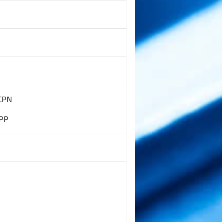
CPN
PP