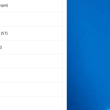
 rpm)
 (ST)
K)