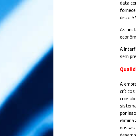
data ce
fornece
disco S
As unid
econôm
A inter
sem pre
Quali
A empre
crítico
consoli
sistema
por iss
elimina
nossas 
desempe