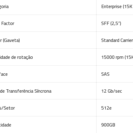
goria
Enterprise (15K
 Factor
SFF (2,5”)
er (Gaveta)
Standard Carrier
idade de rotação
15000 rpm (15
face
SAS
de Transferência Síncrona
12 Gb/sec
s/Setor
512e
cidade
900GB