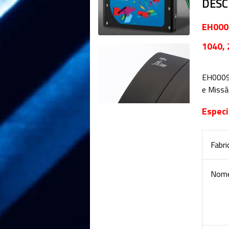
DESC
EH000
1040, 
EH000
e Missão
Espec
Fabri
Nome