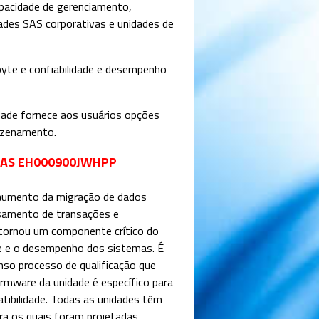
apacidade de gerenciamento,
ades SAS corporativas e unidades de
byte e confiabilidade e desempenho
dade fornece aos usuários opções
azenamento.
SAS EH000900JWHPP
 aumento da migração de dados
ssamento de transações e
 tornou um componente crítico do
ade e o desempenho dos sistemas. É
nso processo de qualificação que
irmware da unidade é específico para
atibilidade. Todas as unidades têm
a os quais foram projetadas.