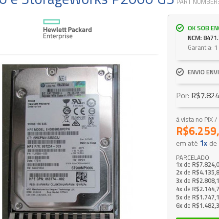
PART NUMBER:
OK SOB E
NCM: 8471.
Garantia: 
ENVIO ENVI
Por:
R$7.824
à vista no PIX
R$6.259
em até
1x
de
PARCELADO
1x
de
R$7.824,
2x
de
R$4.135,
3x
de
R$2.808,
4x
de
R$2.144,
5x
de
R$1.747,
6x
de
R$1.482,