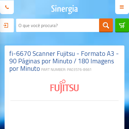
fi-6670 Scanner Fujitsu - Formato A3 -
90 Páginas por Minuto / 180 Imagens
por Minuto
PART NUMBER: PA03576-B661