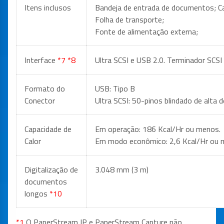
Itens inclusos
Bandeja de entrada de documentos; C
Folha de transporte;
Fonte de alimentação externa;
Interface
*7 *8
Ultra SCSI e USB 2.0. Terminador SCSI
Formato do
USB: Tipo B
Conector
Ultra SCSI: 50-pinos blindado de alta 
Capacidade de
Em operação: 186 Kcal/Hr ou menos.
Calor
Em modo econômico: 2,6 Kcal/Hr ou 
Digitalização de
3.048 mm (3 m)
documentos
longos
*10
*1
O PaperStream IP e PaperStream Capture não