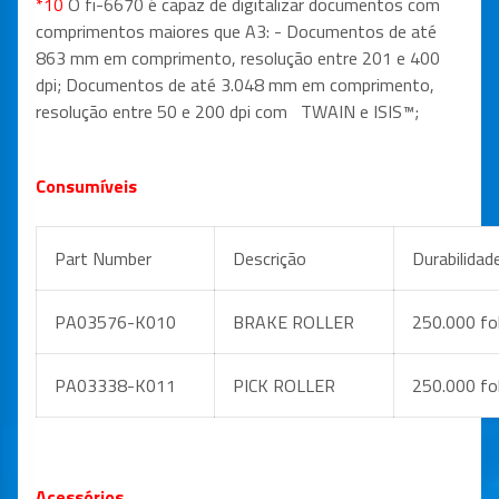
*10
O fi-6670 é capaz de digitalizar documentos com
comprimentos maiores que A3: - Documentos de até
863 mm em comprimento, resolução entre 201 e 400
dpi; Documentos de até 3.048 mm em comprimento,
resolução entre 50 e 200 dpi com TWAIN e ISIS™;
Consumíveis
Part Number
Descrição
Durabilidad
PA03576-K010
BRAKE ROLLER
250.000 fo
PA03338-K011
PICK ROLLER
250.000 fo
Acessórios