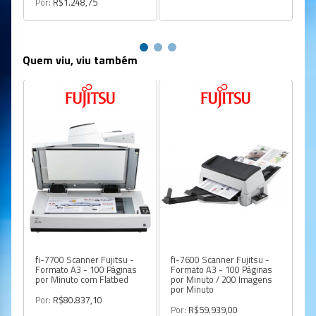
Por:
R$1.248,75
Quem viu, viu também
fi-7700 Scanner Fujitsu -
fi-7600 Scanner Fujitsu -
fi
Formato A3 - 100 Páginas
Formato A3 - 100 Páginas
A4
por Minuto com Flatbed
por Minuto / 200 Imagens
PP
por Minuto
Por:
R$80.837,10
Po
Por:
R$59.939,00