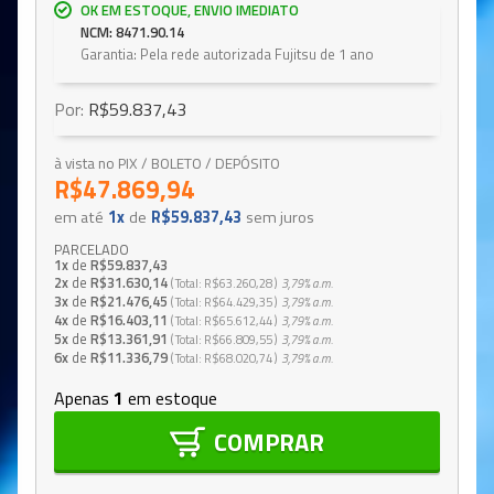
OK EM ESTOQUE, ENVIO IMEDIATO
NCM: 8471.90.14
Garantia: Pela rede autorizada Fujitsu de 1 ano
Por:
R$59.837,43
à vista no PIX / BOLETO / DEPÓSITO
R$47.869,94
em até
1x
de
R$59.837,43
sem juros
PARCELADO
1x
de
R$59.837,43
2x
de
R$31.630,14
Total
R$63.260,28
3,79%
a.m.
3x
de
R$21.476,45
Total
R$64.429,35
3,79%
a.m.
4x
de
R$16.403,11
Total
R$65.612,44
3,79%
a.m.
5x
de
R$13.361,91
Total
R$66.809,55
3,79%
a.m.
6x
de
R$11.336,79
Total
R$68.020,74
3,79%
a.m.
Apenas
1
em estoque
COMPRAR