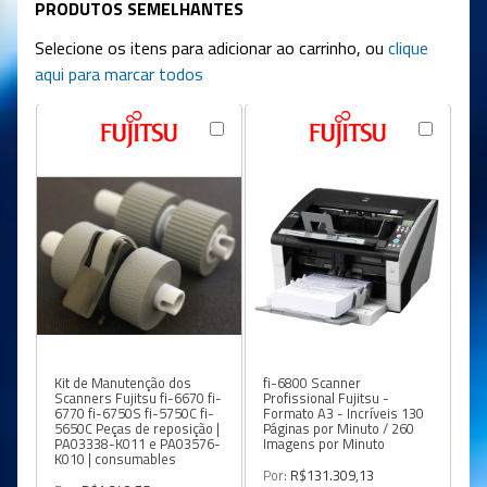
PRODUTOS SEMELHANTES
Selecione os itens para adicionar ao carrinho, ou
clique
aqui para marcar todos
DR
Kit de Manutenção dos
fi-6800 Scanner
Pr
Scanners Fujitsu fi-6670 fi-
Profissional Fujitsu -
Fo
6770 fi-6750S fi-5750C fi-
Formato A3 - Incríveis 130
po
5650C Peças de reposição |
Páginas por Minuto / 260
po
PA03338-K011 e PA03576-
Imagens por Minuto
K010 | consumables
Po
Por:
R$131.309,13