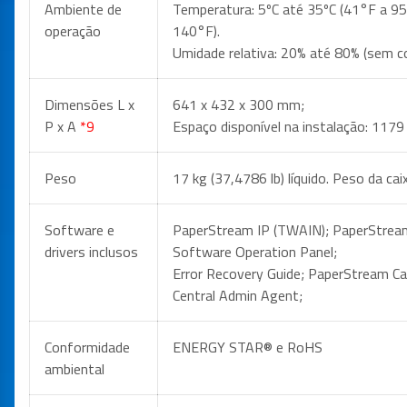
Ambiente de
Temperatura: 5ºC até 35ºC (41°F a 95
operação
140°F).
Umidade relativa: 20% até 80% (sem 
Dimensões L x
641 x 432 x 300 mm;
P x A
*9
Espaço disponível na instalação: 117
Peso
17 kg (37,4786 lb) líquido. Peso da ca
Software e
PaperStream IP (TWAIN); PaperStream 
drivers inclusos
Software Operation Panel;
Error Recovery Guide; PaperStream Ca
Central Admin Agent;
Conformidade
ENERGY STAR® e RoHS
ambiental