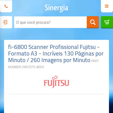
fi-6800 Scanner Profissional Fujitsu -
Formato A3 - Incríveis 130 Páginas por
Minuto / 260 Imagens por Minuto
PART
NUMBER: PA03575-B005