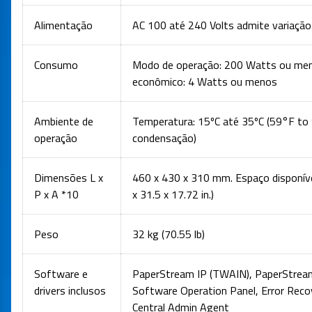
Alimentação
AC 100 até 240 Volts admite variaçã
Consumo
Modo de operação: 200 Watts ou men
econômico: 4 Watts ou menos
Ambiente de
Temperatura: 15ºC até 35ºC (59°F to 
operação
condensação)
Dimensões L x
460 x 430 x 310 mm. Espaço disponíve
P x A *10
x 31.5 x 17.72 in.)
Peso
32 kg (70.55 lb)
Software e
PaperStream IP (TWAIN), PaperStream 
drivers inclusos
Software Operation Panel, Error Reco
Central Admin Agent