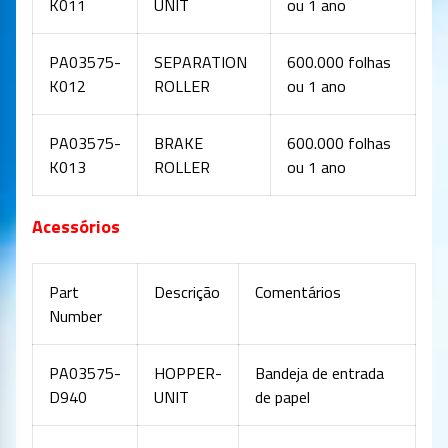
K011
UNIT
ou 1 ano
PA03575-
SEPARATION
600.000 folhas
K012
ROLLER
ou 1 ano
PA03575-
BRAKE
600.000 folhas
K013
ROLLER
ou 1 ano
Acessórios
Part
Descrição
Comentários
Number
PA03575-
HOPPER-
Bandeja de entrada
D940
UNIT
de papel