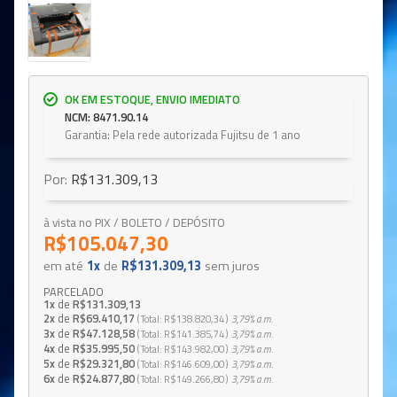
OK EM ESTOQUE, ENVIO IMEDIATO
NCM: 8471.90.14
Garantia: Pela rede autorizada Fujitsu de 1 ano
Por:
R$131.309,13
à vista no PIX / BOLETO / DEPÓSITO
R$105.047,30
em até
1x
de
R$131.309,13
sem juros
PARCELADO
1x
de
R$131.309,13
2x
de
R$69.410,17
Total
R$138.820,34
3,79%
a.m.
3x
de
R$47.128,58
Total
R$141.385,74
3,79%
a.m.
4x
de
R$35.995,50
Total
R$143.982,00
3,79%
a.m.
5x
de
R$29.321,80
Total
R$146.609,00
3,79%
a.m.
6x
de
R$24.877,80
Total
R$149.266,80
3,79%
a.m.