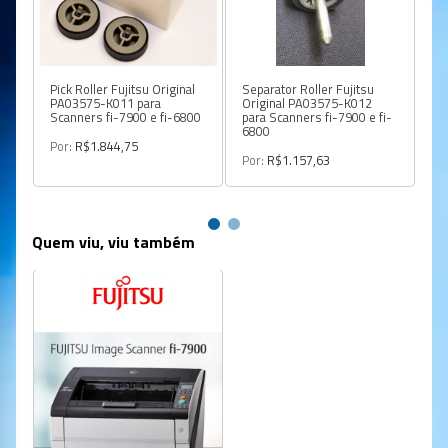
Pick Roller Fujitsu Original
Separator Roller Fujitsu
Br
PA03575-K011 para
Original PA03575-K012
PA
Scanners fi-7900 e fi-6800
para Scanners fi-7900 e fi-
Sc
6800
Por:
R$1.844,75
Po
Por:
R$1.157,63
Quem viu, viu também