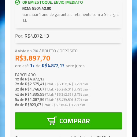
OK EM ESTOQUE, ENVIO IMEDIATO
NCM: 8504.40.90
Garantia: 1 ano de garantia diretamente com a Sinergia
T.I.
Por:
R$4.872,13
à vista no PIX / BOLETO / DEPÓSITO
R$3.897,70
em até
1x
de
R$4.872,13
sem juros
PARCELADO
1x
de
R$4.872,13
2x
de
R$2.575,41
Total
R$5.150,82
3,79%
a.m.
3x
de
R$1.748,67
Total
R$5.246,01
3,79%
a.m.
4x
de
R$1.335,59
Total
R$5.342,36
3,79%
a.m.
5x
de
R$1.087,96
Total
R$5.439,80
3,79%
a.m.
6x
de
R$923,07
Total
R$5.538,42
3,79%
a.m.
COMPRAR