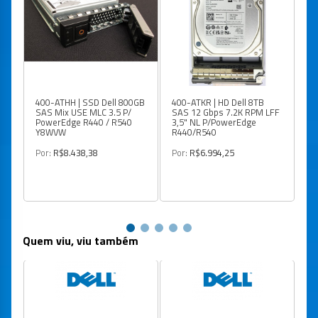
400-ATHH | SSD Dell 800GB
400-ATKR | HD Dell 8TB
3W
SAS Mix USE MLC 3.5 P/
SAS 12 Gbps 7.2K RPM LFF
Pa
PowerEdge R440 / R540
3,5" NL P/PowerEdge
Po
Y8WVW
R440/R540
Po
Por:
R$8.438,38
Por:
R$6.994,25
Quem viu, viu também