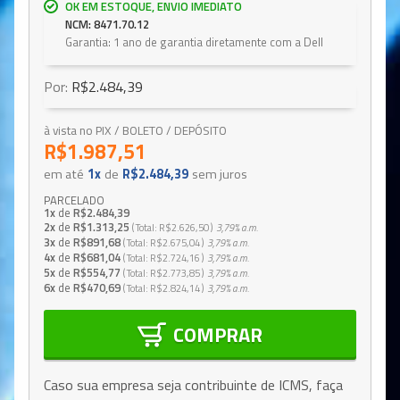
OK EM ESTOQUE, ENVIO IMEDIATO
NCM: 8471.70.12
Garantia: 1 ano de garantia diretamente com a Dell
Por:
R$2.484,39
à vista no PIX / BOLETO / DEPÓSITO
R$1.987,51
em até
1x
de
R$2.484,39
sem juros
PARCELADO
1x
de
R$2.484,39
2x
de
R$1.313,25
Total
R$2.626,50
3,79%
a.m.
3x
de
R$891,68
Total
R$2.675,04
3,79%
a.m.
4x
de
R$681,04
Total
R$2.724,16
3,79%
a.m.
5x
de
R$554,77
Total
R$2.773,85
3,79%
a.m.
6x
de
R$470,69
Total
R$2.824,14
3,79%
a.m.
COMPRAR
Caso sua empresa seja contribuinte de ICMS, faça