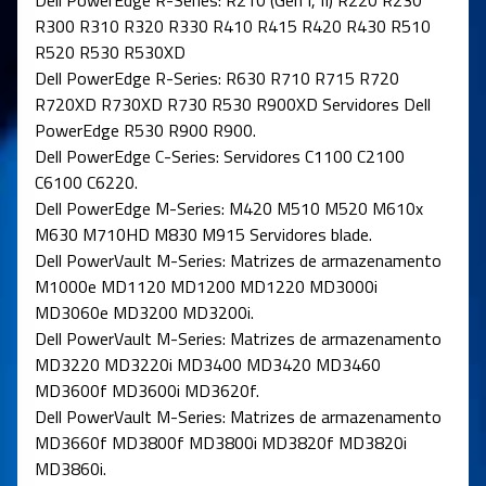
R300 R310 R320 R330 R410 R415 R420 R430 R510
R520 R530 R530XD
Dell PowerEdge R-Series: R630 R710 R715 R720
R720XD R730XD R730 R530 R900XD Servidores Dell
PowerEdge R530 R900 R900.
Dell PowerEdge C-Series: Servidores C1100 C2100
C6100 C6220.
Dell PowerEdge M-Series: M420 M510 M520 M610x
M630 M710HD M830 M915 Servidores blade.
Dell PowerVault M-Series: Matrizes de armazenamento
M1000e MD1120 MD1200 MD1220 MD3000i
MD3060e MD3200 MD3200i.
Dell PowerVault M-Series: Matrizes de armazenamento
MD3220 MD3220i MD3400 MD3420 MD3460
MD3600f MD3600i MD3620f.
Dell PowerVault M-Series: Matrizes de armazenamento
MD3660f MD3800f MD3800i MD3820f MD3820i
MD3860i.