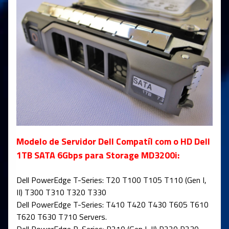
Modelo de Servidor Dell Compatíl com o HD Dell
1TB SATA 6Gbps para Storage MD3200i:
Dell PowerEdge T-Series: T20 T100 T105 T110 (Gen I,
II) T300 T310 T320 T330
Dell PowerEdge T-Series: T410 T420 T430 T605 T610
T620 T630 T710 Servers.
Dell PowerEdge R-Series: R210 (Gen I, II) R220 R230