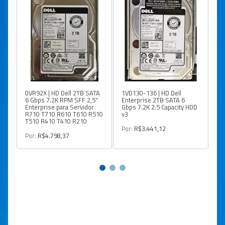
0VR92X | HD Dell 2TB SATA
1VD130-136 | HD Dell
40
6 Gbps 7.2K RPM SFF 2,5"
Enterprise 2TB SATA 6
En
Enterprise para Servidor
Gbps 7.2K 2.5 Capacity HDD
Gb
R710 T710 R610 T610 R510
v3
v3
T510 R410 T410 R210
Por:
R$3.441,12
Po
Por:
R$4.798,37