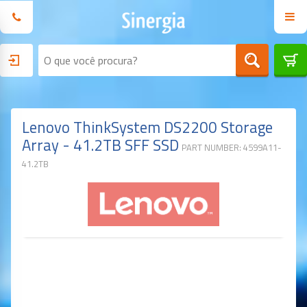
Lenovo ThinkSystem DS2200 Storage
Array - 41.2TB SFF SSD
PART NUMBER: 4599A11-
41.2TB