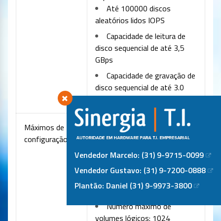
Até 100000 discos
aleatórios lidos IOPS
Capacidade de leitura de
disco sequencial de até 3,5
GBps
Capacidade de gravação de
disco sequencial de até 3.0
GBps
Máximos de
Por sistema:
configuração
Número máximo de pools
de armazenamento virtual: 2
Vendedor Marcelo: (31) 9-9715-0099
(1 por módulo do controlador)
Vendedor Gustavo: (31) 9-7200-0888
Tamanho máximo do pool
Plantão: Daniel (31) 9-9973-3800
virtual: 1.1 PB
Número máximo de
volumes lógicos: 1024