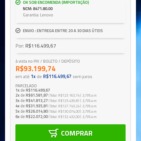
OK SOB ENCOMENDA (IMPORTAÇÃO)
NCM: 8471.80.00
Garantia: Lenovo
ENVIO : ENTREGA ENTRE 20 A 30 DIAS ÚTEIS
Por:
R$116.499,67
à vista no PIX / BOLETO / DEPÓSITO
R$93.199,74
em até
1x
de
R$116.499,67
sem juros
PARCELADO
1x
de
R$116.499,67
2x
de
R$61.581,87
Total
R$123.163,74
3,79%
a.m.
3x
de
R$41.813,27
Total
R$125.439,81
3,79%
a.m.
4x
de
R$31.935,81
Total
R$127.743,24
3,79%
a.m.
5x
de
R$26.014,80
Total
R$130.074,00
3,79%
a.m.
6x
de
R$22.072,00
Total
R$132.432,00
3,79%
a.m.
COMPRAR