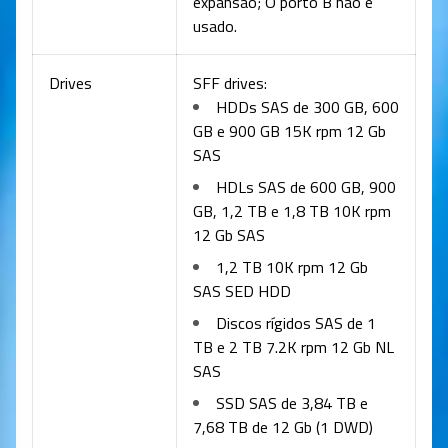
expansão; O porto B não é
usado.
Drives
SFF drives:
HDDs SAS de 300 GB, 600
GB e 900 GB 15K rpm 12 Gb
SAS
HDLs SAS de 600 GB, 900
GB, 1,2 TB e 1,8 TB 10K rpm
12 Gb SAS
1,2 TB 10K rpm 12 Gb
SAS SED HDD
Discos rígidos SAS de 1
TB e 2 TB 7.2K rpm 12 Gb NL
SAS
SSD SAS de 3,84 TB e
7,68 TB de 12 Gb (1 DWD)