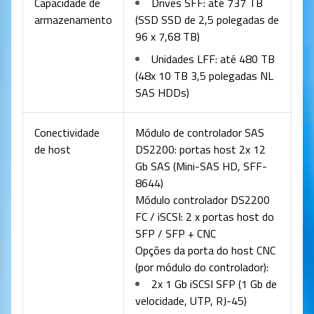
Capacidade de
Drives SFF: até 737 TB
armazenamento
(SSD SSD de 2,5 polegadas de
96 x 7,68 TB)
Unidades LFF: até 480 TB
(48x 10 TB 3,5 polegadas NL
SAS HDDs)
Conectividade
Módulo de controlador SAS
de host
DS2200: portas host 2x 12
Gb SAS (Mini-SAS HD, SFF-
8644)
Módulo controlador DS2200
FC / iSCSI: 2 x portas host do
SFP / SFP + CNC
Opções da porta do host CNC
(por módulo do controlador):
2x 1 Gb iSCSI SFP (1 Gb de
velocidade, UTP, RJ-45)