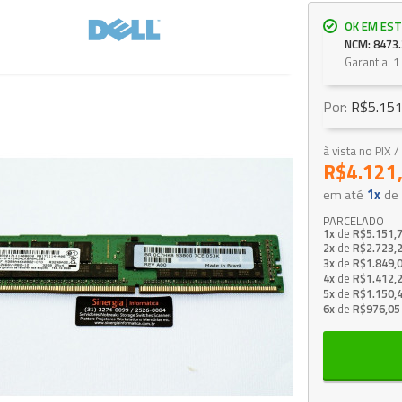
OK EM EST
NCM: 8473.
Garantia: 1
Por:
R$5.151
à vista no PIX
R$4.121
em até
1x
de
PARCELADO
1x
de
R$5.151,
2x
de
R$2.723,
3x
de
R$1.849,
4x
de
R$1.412,
5x
de
R$1.150,
6x
de
R$976,05