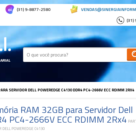
(31) 9-8877-2580
VENDAS@SINERGIAINFORM
(31)
ARA SERVIDOR DELL POWEREDGE C4130 DDR4 PC4-2666V ECC RDIMM 2RX4
ória RAM 32GB para Servidor Del
4 PC4-2666V ECC RDIMM 2Rx4
PAR
R DELL POWEREDGE C4130