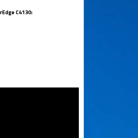
erEdge C4130
: