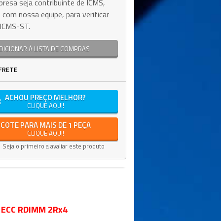
resa seja contribuinte de ICMS,
 com nossa equipe, para verificar
e ICMS-ST.
DICIONAR À LISTA DE COMPRAS
FRETE
ACHOU PREÇO MELHOR?
CLIQUE AQUI!
COTE PARA MAIS DE 1 PEÇA
CLIQUE AQUI!
Seja o primeiro a avaliar este produto
V ECC RDIMM 2Rx4