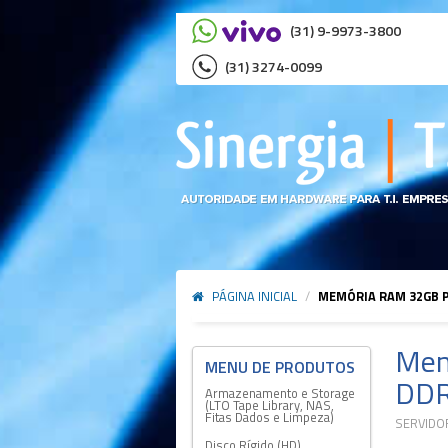
(31) 9-9973-3800
(31) 3274-0099
PÁGINA INICIAL
/
MEMÓRIA RAM 32GB P
Mem
DDR
Armazenamento e Storage
(LTO Tape Library, NAS,
Fitas Dados e Limpeza)
SERVIDO
Disco Rígido (HD)