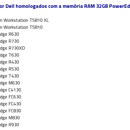
dor Dell homologados com a memória RAM 32GB PowerEd
on Workstation T5810 XL
on Workstation T5810
dge R630
dge R730
dge R730XD
dge T630
dge R430
dge R530
dge T430
dge M630
dge C4130
dge FC630
dge FC430
dge FC830
dge M830
dge R930