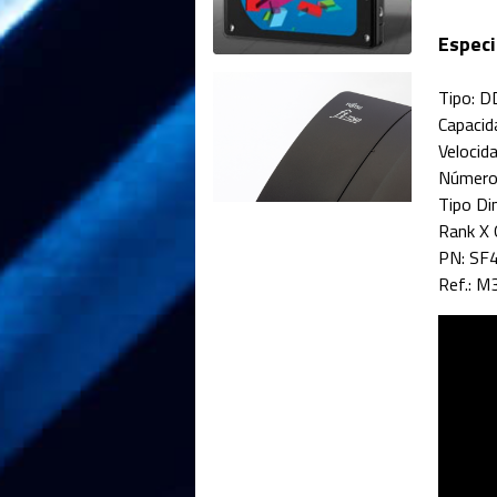
Especi
Tipo: 
Capacid
Velocid
Número 
Tipo D
Rank X 
PN: SF
Ref.: 