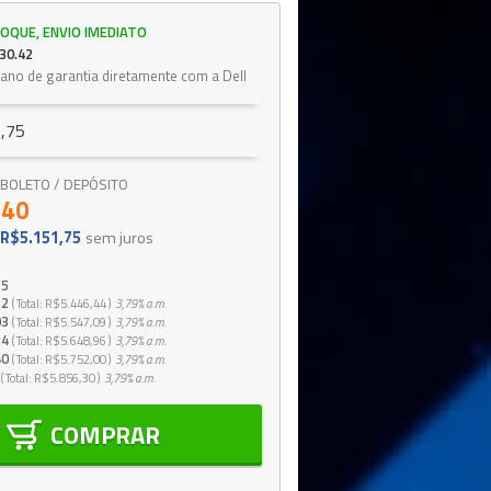
OQUE, ENVIO IMEDIATO
30.42
 ano de garantia diretamente com a Dell
,75
 / BOLETO / DEPÓSITO
,40
R$5.151,75
sem juros
75
22
Total
R$5.446,44
3,79%
a.m.
03
Total
R$5.547,09
3,79%
a.m.
24
Total
R$5.648,96
3,79%
a.m.
40
Total
R$5.752,00
3,79%
a.m.
Total
R$5.856,30
3,79%
a.m.
COMPRAR