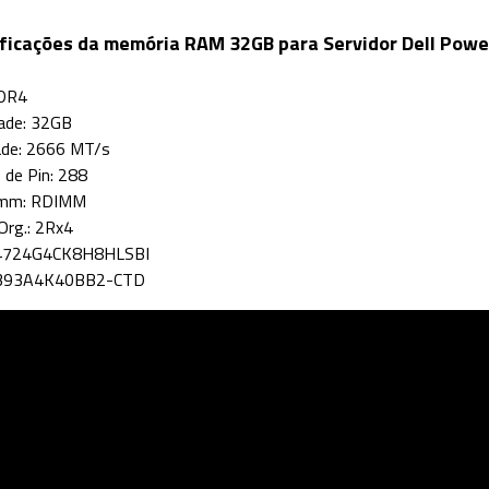
ficações da memória RAM 32GB para Servidor Dell Pow
DDR4
ade: 32GB
ade: 2666 MT/s
de Pin: 288
imm: RDIMM
Org.: 2Rx4
4724G4CK8H8HLSBI
M393A4K40BB2-CTD