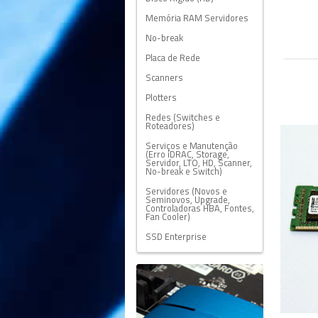
Memória RAM Servidores
No-break
Placa de Rede
Scanners
Plotters
Redes (Switches e
Roteadores)
Serviços e Manutenção
(Erro iDRAC, Storage,
Servidor, LTO, HD, Scanner,
No-break e Switch)
Servidores (Novos e
Seminovos, Upgrade,
Controladoras HBA, Fontes,
Fan Cooler)
SSD Enterprise