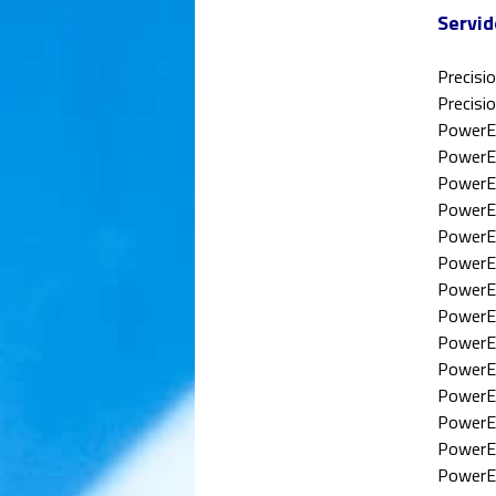
Servi
Precisi
Precisi
PowerE
PowerE
PowerE
PowerE
PowerE
PowerE
PowerE
PowerE
PowerE
PowerE
PowerE
PowerE
PowerE
PowerE