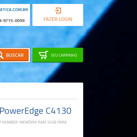
ATICA.COM.BR
FAZER LOGIN
 9-9715-0099
BUSCAR
SEU CARRINHO
l PowerEdge C4130
T NUMBER: MEMÓRIA RAM 32GB PARA