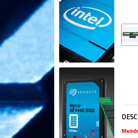
DESC
Memór