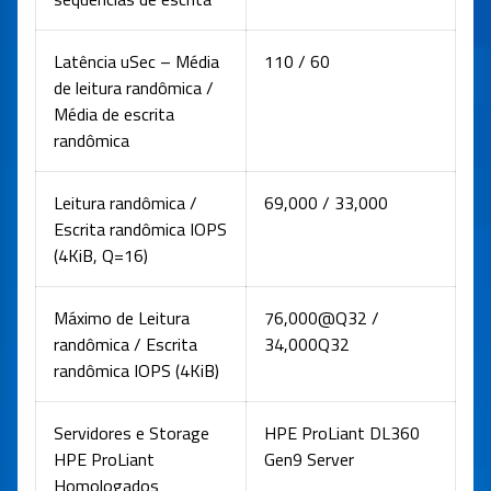
Latência uSec – Média
110 / 60
de leitura randômica /
Média de escrita
randômica
Leitura randômica /
69,000 / 33,000
Escrita randômica IOPS
(4KiB, Q=16)
Máximo de Leitura
76,000@Q32 /
randômica / Escrita
34,000Q32
randômica IOPS (4KiB)
Servidores e Storage
HPE ProLiant DL360
HPE ProLiant
Gen9 Server
Homologados