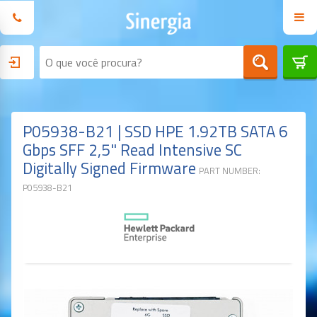
P05938-B21 | SSD HPE 1.92TB SATA 6
Gbps SFF 2,5" Read Intensive SC
Digitally Signed Firmware
PART NUMBER:
P05938-B21