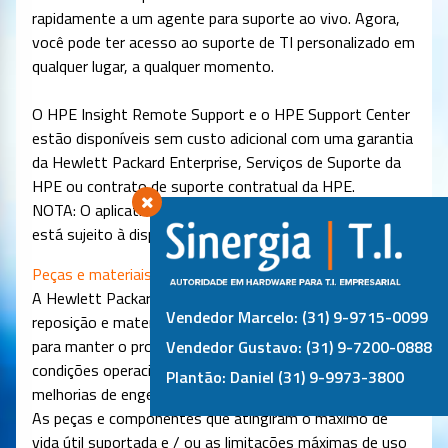
rapidamente a um agente para suporte ao vivo. Agora,
você pode ter acesso ao suporte de TI personalizado em
qualquer lugar, a qualquer momento.
O HPE Insight Remote Support e o HPE Support Center
estão disponíveis sem custo adicional com uma garantia
da Hewlett Packard Enterprise, Serviços de Suporte da
HPE ou contrato de suporte contratual da HPE.
NOTA: O aplicativo móvel HPE Support Center acima
está sujeito à disponibilidade local.
Peças e materiais
A Hewlett Packard Enterprise fornecerá peças de
Vendedor Marcelo: (31) 9-9715-0099
reposição e materiais com suporte da HPE necessários
para manter o produto de hardware coberto em
Vendedor Gustavo: (31) 9-7200-0888
condições operacionais, incluindo peças e materiais para
Plantão: Daniel (31) 9-9973-3800
melhorias de engenharia disponíveis e recomendadas.
As peças e componentes que atingiram o máximo de
vida útil suportada e / ou as limitações máximas de uso