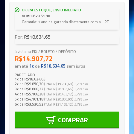
OK EM ESTOQUE, ENVIO IMEDIATO
NCM: 8523.51.90
Garantia: 1 ano de garantia diretamente com a HPE.
Por:
R$18.634,65
à vista no PIX / BOLETO / DEPÓSITO
R$14.907,72
em até
1x
de
R$18.634,65
sem juros
PARCELADO
1x
de
R$18.634,65
2x
de
R$9.850,30
Total
R$19.700,60
3,79%
a.m.
3x
de
R$6.688,22
Total
R$20.064,66
3,79%
a.m.
4x
de
R$5.108,28
Total
R$20.433,12
3,79%
a.m.
5x
de
R$4.161,18
Total
R$20.805,90
3,79%
a.m.
6x
de
R$3.530,52
Total
R$21.183,12
3,79%
a.m.
COMPRAR