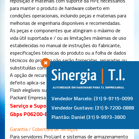
reposição e materiais com suporte da HPE necessários
para manter o produto de hardware coberto em
condições operacionais, incluindo peças e materiais para
melhorias de engenharia disponíveis e recomendadas.
As peças e componentes que atingiram o máximo de
vida útil suportada e / ou as limitações máximas de uso
estabelecidas no manual de instruções do fabricante,
especificações técnicas do produto ou a folha de dados
técnicos do produto não serão fornecidas, reparadas ou
substituídas como parte dessas especificações.
A opção de recurso de serviço de retenção de mídia com
defeito aplica-se apenas ao disco ou a unidades SSD /
Flash elegíveis substituídas pela Hewlett
Packard
Empresa devido a um mau funcionamento.
Vendedor Marcelo: (31) 9-9715-0099
Serviço e Suporte do SSD HPE 3.84TB SATA 6
Vendedor Gustavo: (31) 9-7200-0888
Gbps P06200-B21
Plantão: Daniel (31) 9-9973-3800
Garantia / Cobertura de Serviços
Para servidores ProLiant e sistemas de armazenamento