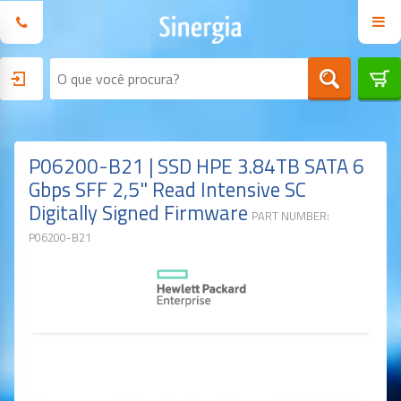
P06200-B21 | SSD HPE 3.84TB SATA 6
Gbps SFF 2,5" Read Intensive SC
Digitally Signed Firmware
PART NUMBER:
P06200-B21