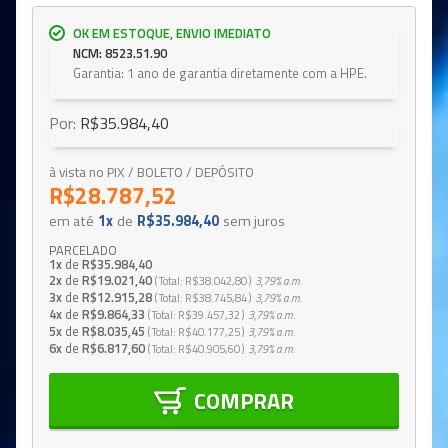
OK EM ESTOQUE, ENVIO IMEDIATO
NCM: 8523.51.90
Garantia: 1 ano de garantia diretamente com a HPE.
Por:
R$35.984,40
à vista no PIX / BOLETO / DEPÓSITO
R$28.787,52
em até
1x
de
R$35.984,40
sem juros
PARCELADO
1x
de
R$35.984,40
2x
de
R$19.021,40
Total
R$38.042,80
3,79%
a.m.
3x
de
R$12.915,28
Total
R$38.745,84
3,79%
a.m.
4x
de
R$9.864,33
Total
R$39.457,32
3,79%
a.m.
5x
de
R$8.035,45
Total
R$40.177,25
3,79%
a.m.
6x
de
R$6.817,60
Total
R$40.905,60
3,79%
a.m.
COMPRAR