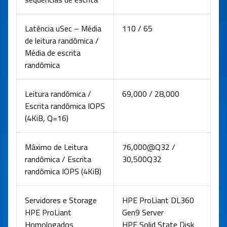
Latência uSec – Média
110 / 65
de leitura randômica /
Média de escrita
randômica
Leitura randômica /
69,000 / 28,000
Escrita randômica IOPS
(4KiB, Q=16)
Máximo de Leitura
76,000@Q32 /
randômica / Escrita
30,500Q32
randômica IOPS (4KiB)
Servidores e Storage
HPE ProLiant DL360
HPE ProLiant
Gen9 Server
Homologados
HPE Solid State Disk