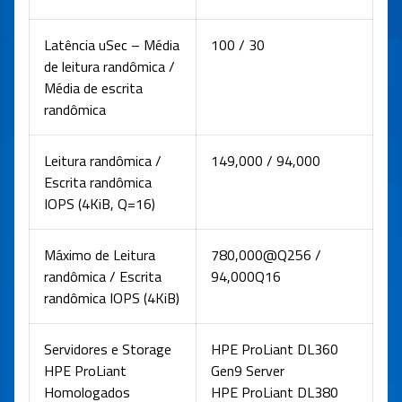
Latência uSec – Média
100 / 30
de leitura randômica /
Média de escrita
randômica
Leitura randômica /
149,000 / 94,000
Escrita randômica
IOPS (4KiB, Q=16)
Máximo de Leitura
780,000@Q256 /
randômica / Escrita
94,000Q16
randômica IOPS (4KiB)
Servidores e Storage
HPE ProLiant DL360
HPE ProLiant
Gen9 Server
Homologados
HPE ProLiant DL380