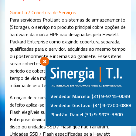
Garantia / Cobertura de Serviços
Para servidores ProLiant e sistemas de armazenamento
(Storage), o serviço no produto principal cobre opções de
hardware da marca HPE não designadas pela Hewlett
Packard Enterprise como exigindo cobertura separada,
qualificadas para o servidor, adquiridas ao mesmo tempo
ou posteriormente e internas ao gabinete. Esses itens
serão cobertos no mesmo nível de serviço e pelo mesmo
período de cobertura que o servidor, a menos que o
tempo de vida máximo suportado e/ou a limitação
máxima de uso tenham sido atingidos.
Vendedor Marcelo: (31) 9-9715-0099
A opção de recurso de serviço de retenção de mídia com
defeito aplica-se apenas ao disco ou às unidades SSD /
Vendedor Gustavo: (31) 9-7200-0888
Flash elegíveis substituídas pela Hewlett Packard
Plantão: Daniel (31) 9-9973-3800
Enterprise devido a um mau funcionamento. Não aplica
disco ou unidades SSD / Flash que não falharam.
Unidades SSD / Flash especificadas pela Hewlett