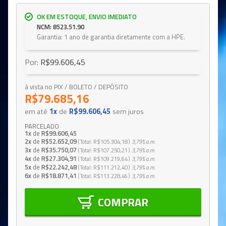
OK EM ESTOQUE, ENVIO IMEDIATO
NCM: 8523.51.90
Garantia: 1 ano de garantia diretamente com a HPE.
Por:
R$99.606,45
à vista no PIX / BOLETO / DEPÓSITO
R$79.685,16
em até
1x
de
R$99.606,45
sem juros
PARCELADO
1x
de
R$99.606,45
2x
de
R$52.652,09
Total
R$105.304,18
3,79%
a.m.
3x
de
R$35.750,07
Total
R$107.250,21
3,79%
a.m.
4x
de
R$27.304,91
Total
R$109.219,64
3,79%
a.m.
5x
de
R$22.242,48
Total
R$111.212,40
3,79%
a.m.
6x
de
R$18.871,41
Total
R$113.228,46
3,79%
a.m.
COMPRAR