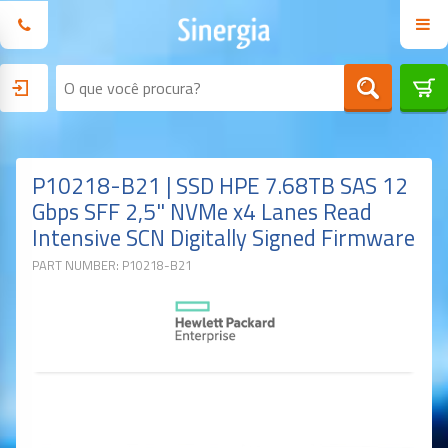
P10218-B21 | SSD HPE 7.68TB SAS 12
Gbps SFF 2,5" NVMe x4 Lanes Read
Intensive SCN Digitally Signed Firmware
PART NUMBER: P10218-B21