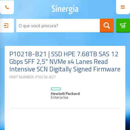
P10218-B21 | SSD HPE 7.68TB SAS 12
Gbps SFF 2,5" NVMe x4 Lanes Read
Intensive SCN Digitally Signed Firmware
PART NUMBER: P10218-B21