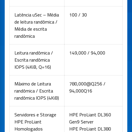
Latência uSec – Média
100 / 30
de leitura randômica /
Média de escrita
randômica
Leitura randômica /
149,000 / 94,000
Escrita randômica
IOPS (4KiB, Q=16)
Máximo de Leitura
780,000@Q256 /
randômica / Escrita
94,000Q16
randômica IOPS (4KiB)
Servidores e Storage
HPE ProLiant DL360
HPE ProLiant
Gen9 Server
Homologados
HPE ProLiant DL380