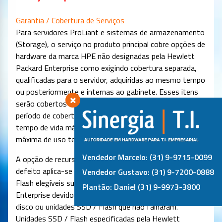
Garantia / Cobertura de Serviços
Para servidores ProLiant e sistemas de armazenamento
(Storage), o serviço no produto principal cobre opções de
hardware da marca HPE não designadas pela Hewlett
Packard Enterprise como exigindo cobertura separada,
qualificadas para o servidor, adquiridas ao mesmo tempo
ou posteriormente e internas ao gabinete. Esses itens
serão cobertos no mesmo nível de serviço e pelo mesmo
período de cobertura que o servidor, a menos que o
tempo de vida máximo suportado e/ou a limitação
máxima de uso tenham sido atingidos.
Vendedor Marcelo: (31) 9-9715-0099
A opção de recurso de serviço de retenção de mídia com
defeito aplica-se apenas ao disco ou às unidades SSD /
Vendedor Gustavo: (31) 9-7200-0888
Flash elegíveis substituídas pela Hewlett Packard
Plantão: Daniel (31) 9-9973-3800
Enterprise devido a um mau funcionamento. Não aplica
disco ou unidades SSD / Flash que não falharam.
Unidades SSD / Flash especificadas pela Hewlett