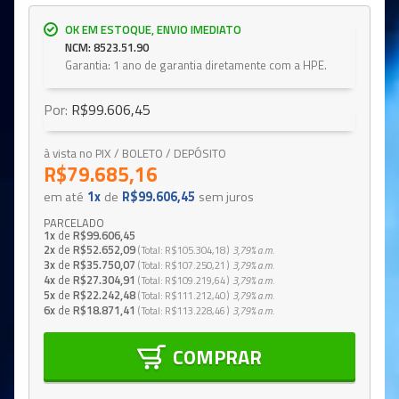
OK EM ESTOQUE, ENVIO IMEDIATO
NCM: 8523.51.90
Garantia: 1 ano de garantia diretamente com a HPE.
Por:
R$99.606,45
à vista no PIX / BOLETO / DEPÓSITO
R$79.685,16
em até
1x
de
R$99.606,45
sem juros
PARCELADO
1x
de
R$99.606,45
2x
de
R$52.652,09
Total
R$105.304,18
3,79%
a.m.
3x
de
R$35.750,07
Total
R$107.250,21
3,79%
a.m.
4x
de
R$27.304,91
Total
R$109.219,64
3,79%
a.m.
5x
de
R$22.242,48
Total
R$111.212,40
3,79%
a.m.
6x
de
R$18.871,41
Total
R$113.228,46
3,79%
a.m.
COMPRAR