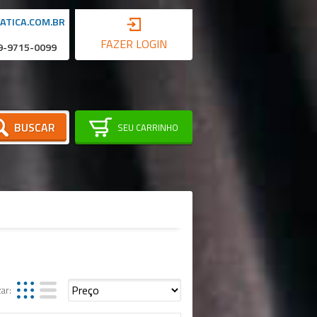
ATICA.COM.BR
FAZER LOGIN
 9-9715-0099
BUSCAR
SEU CARRINHO
zar: