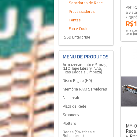
Servidores de Rede
Por:
R
Processadores
à vist
/ DEP
Fontes
R$1
Fan e Cooler
em até
sem ju
SSD Enterprise
Armazenamento e Storage
(LTO Tape Library, NAS,
Fitas Dados e Limpeza)
Disco Rígido (HD)
Memória RAM Servidores
No-break
Placa de Rede
Scanners
Plotters
MY-0
Rede 
Redes (Switches e
4 Por
Roteadores)