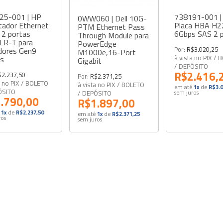
25-001 | HP
738191-001 |
0WW060 | Dell 10G-
tador Ethernet
Placa HBA H2
PTM Ethernet Pass
 2 portas
6Gbps SAS 2 
Through Module para
LR-T para
PowerEdge
Por:
R$3.020,25
dores Gen9
M1000e,16-Port
à vista no PIX /
es
Gigabit
/ DEPÓSITO
R$2.416,
$2.237,50
Por:
R$2.371,25
a no PIX / BOLETO
à vista no PIX / BOLETO
em até
1x
de
R$3.0
ÓSITO
/ DEPÓSITO
sem juros
.790,00
R$1.897,00
1x
de
R$2.237,50
em até
1x
de
R$2.371,25
ros
sem juros