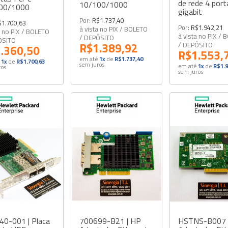
de rede 4 port
10/100/1000
00/1000
gigabit
Por:
R$1.737,40
$1.700,63
Por:
R$1.942,21
à vista no PIX / BOLETO
a no PIX / BOLETO
à vista no PIX /
/ DEPÓSITO
ÓSITO
R$1.389,92
/ DEPÓSITO
.360,50
R$1.553,
em até
1x
de
R$1.737,40
1x
de
R$1.700,63
sem juros
em até
1x
de
R$1.9
ros
sem juros
40-001 | Placa
700699-B21 | HP
HSTNS-B007 