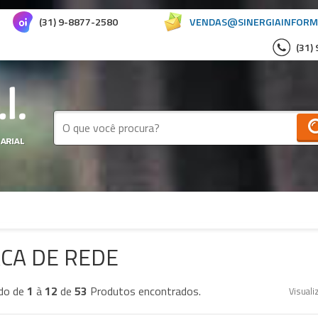
(31) 9-8877-2580
VENDAS@SINERGIAINFORM
(31)
CA DE REDE
do de
1
à
12
de
53
Produtos encontrados.
Visuali