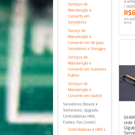
à vist
Serviços de
/ DEP
Manutenção e
R$6
Conserto em
em até
Servidores
juros
Serviço de
Manutenção e
Conserto em HD para
Servidores e Storages
Serviços de
Manutenção e
Conserto em Scanners
Fujitsu
Serviços de
Manutenção e
Conserto em Switch
Servidores (Novos e
Seminovos, Upgrade,
Controladoras HBA,
0HM9J
rede 
Fontes, Fan Cooler)
Gigab
Controladoras e HBA´s
Serve