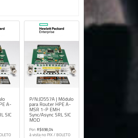
ulo
P/N:JD557A | Módulo
PE A-
para Router HPE A-
H
MSR 1-P EMH
L SIC
Sync/Async SRL SIC
MOD
Por:
R$698,04
 BOLETO
à vista no PIX / BOLETO