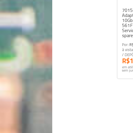
7015
Adap
10Gb
561F
Servi
spar
Por:
R
à vist
/ DEP
R$1
em até
sem ju