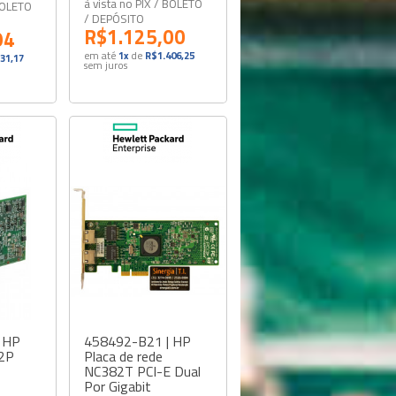
à vista no PIX / BOLETO
 BOLETO
/ DEPÓSITO
R$1.125,00
94
em até
1x
de
R$1.406,25
31,17
sem juros
 HP
458492-B21 | HP
 2P
Placa de rede
NC382T PCI-E Dual
Por Gigabit