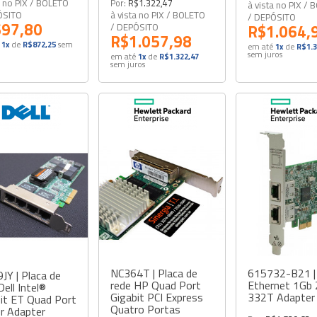
a no PIX / BOLETO
Por:
R$1.322,47
à vista no PIX /
ÓSITO
à vista no PIX / BOLETO
/ DEPÓSITO
97,80
/ DEPÓSITO
R$1.064,
R$1.057,98
1x
de
R$872,25
sem
em até
1x
de
R$1.3
sem juros
em até
1x
de
R$1.322,47
sem juros
NC364T | Placa de
615732-B21 |
Y | Placa de
rede HP Quad Port
Ethernet 1Gb
Dell Intel®
Gigabit PCI Express
332T Adapter
it ET Quad Port
Quatro Portas
r Adapter