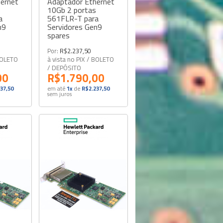
ernet
Adaptador Ethernet
10Gb 2 portas
a
561FLR-T para
n9
Servidores Gen9
spares
Por:
R$2.237,50
 BOLETO
à vista no PIX / BOLETO
/ DEPÓSITO
00
R$1.790,00
37,50
em até
1x
de
R$2.237,50
sem juros