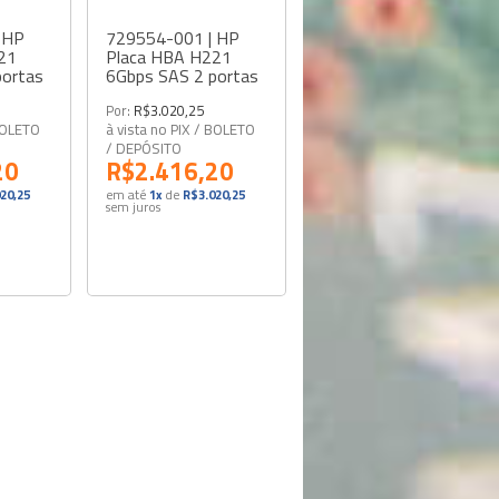
 HP
729554-001 | HP
21
Placa HBA H221
portas
6Gbps SAS 2 portas
Por:
R$3.020,25
 BOLETO
à vista no PIX / BOLETO
/ DEPÓSITO
20
R$2.416,20
20,25
em até
1x
de
R$3.020,25
sem juros