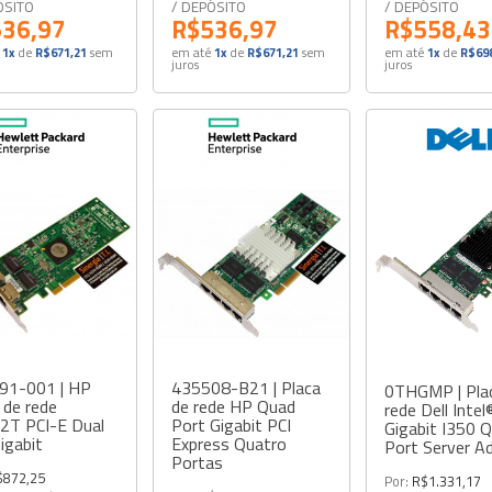
ÓSITO
/ DEPÓSITO
/ DEPÓSITO
36,97
R$536,97
R$558,43
1x
de
R$671,21
sem
em até
1x
de
R$671,21
sem
em até
1x
de
R$698
juros
juros
91-001 | HP
435508-B21 | Placa
0THGMP | Pla
 de rede
de rede HP Quad
rede Dell Intel
2T PCI-E Dual
Port Gigabit PCI
Gigabit I350 
igabit
Express Quatro
Port Server A
Portas
$872,25
Por:
R$1.331,17