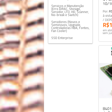
10/1
Serviços e Manutenção
(Erro iDRAC, Storage,
Por:
R
Servidor, LTO, HD, Scanner,
No-break e Switch)
à vist
/ DEP
Servidores (Novos e
R$1
Seminovos, Upgrade,
Controladoras HBA, Fontes,
em até
Fan Cooler)
sem ju
SSD Enterprise
8401