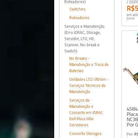
Roteadores)
/ DEP
R$5
Switches
em até
Roteadores
juros
Serviços e Manutenção
(Erro iDRAC, Storage,
Servidor, LTO, HD,
Scanner, No-break e
Switch)
No Breaks -
Manutenção e Troca de
Baterias
Unidades LTO Ultrium -
Serviços Técnicos de
Manutenção
Serviços de
Manutenção e
4584
Conserto em iDRAC
Placa
Dell Placa Mãe
NC38
Por G
Servidores
Conserto Storages
Por:
R