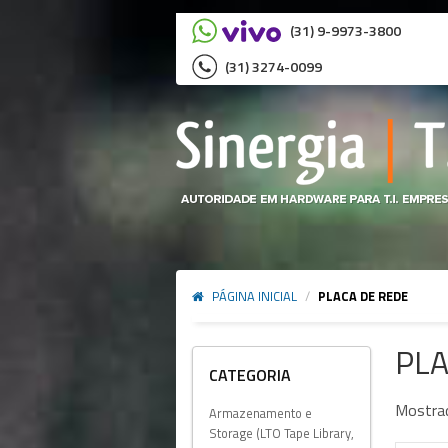
(31) 9-9973-3800
(31) 3274-0099
PÁGINA INICIAL
/
PLACA DE REDE
PLA
CATEGORIA
Mostra
Armazenamento e
Storage (LTO Tape Library,