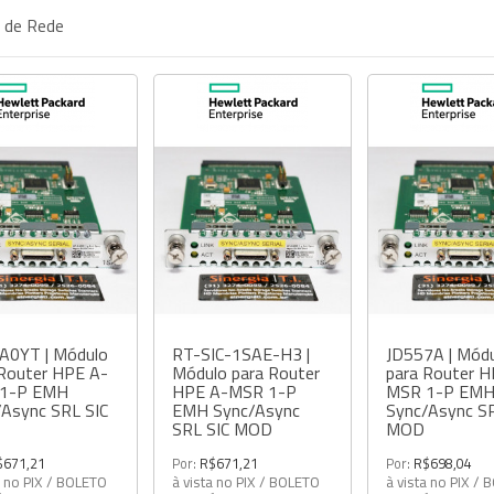
a de Rede
A0YT | Módulo
RT-SIC-1SAE-H3 |
JD557A | Mód
 Router HPE A-
Módulo para Router
para Router H
1-P EMH
HPE A-MSR 1-P
MSR 1-P EM
/Async SRL SIC
EMH Sync/Async
Sync/Async SR
SRL SIC MOD
MOD
$671,21
Por:
R$671,21
Por:
R$698,04
a no PIX / BOLETO
à vista no PIX / BOLETO
à vista no PIX /