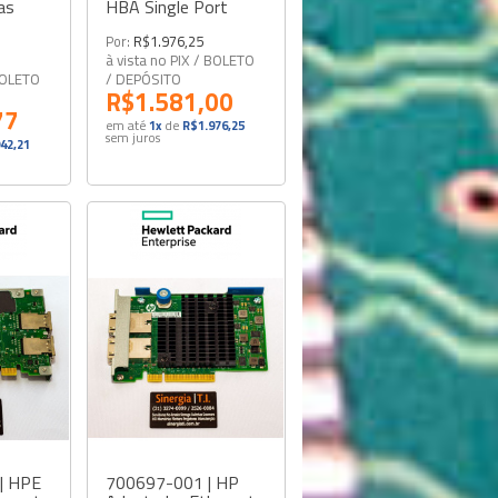
as
HBA Single Port
Por:
R$1.976,25
à vista no PIX / BOLETO
 BOLETO
/ DEPÓSITO
R$1.581,00
77
em até
1x
de
R$1.976,25
sem juros
42,21
| HPE
700697-001 | HP