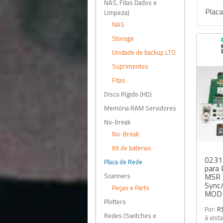
NAS, Fitas Dados e
Plac
Limpeza)
NAS
Storage
Unidade de backup LTO
Suprimentos
Fitas
Disco Rígido (HD)
Memória RAM Servidores
No-break
No-Break
Kit de baterias
0231
Placa de Rede
para
Scanners
MSR 
Sync
Peças e Parts
MOD
Plotters
Por:
R
Redes (Switches e
à vist