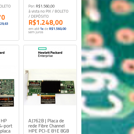
 BOLETO
Por:
R$1.560,00
à vista no PIX / BOLETO
70
/ DEPÓSITO
R$1.248,00
29,63
em até
1x
de
R$1.560,00
sem juros
 HP
AJ762B | Placa de
4-port
rede Fibre Channel
placa
HPE PCI-E 81E 8GB