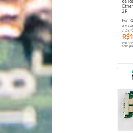
de R
Ethe
2P
Por:
R
à vist
/ DEP
R$1
em até
sem ju