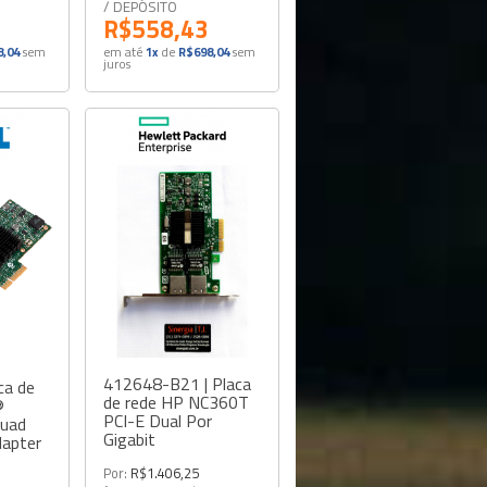
/ DEPÓSITO
R$558,43
,04
sem
em até
1x
de
R$698,04
sem
juros
412648-B21 | Placa
ca de
de rede HP NC360T
®
PCI-E Dual Por
Quad
Gigabit
dapter
Por:
R$1.406,25