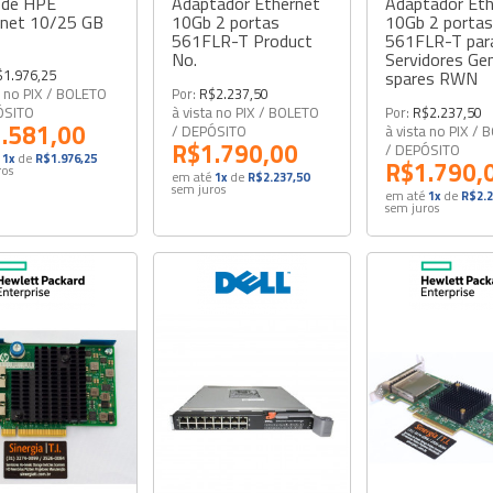
ede HPE
Adaptador Ethernet
Adaptador Eth
rnet 10/25 GB
10Gb 2 portas
10Gb 2 portas
561FLR-T Product
561FLR-T par
No.
Servidores Ge
$1.976,25
spares RWN
a no PIX / BOLETO
Por:
R$2.237,50
ÓSITO
à vista no PIX / BOLETO
Por:
R$2.237,50
.581,00
/ DEPÓSITO
à vista no PIX /
R$1.790,00
/ DEPÓSITO
1x
de
R$1.976,25
R$1.790,
ros
em até
1x
de
R$2.237,50
sem juros
em até
1x
de
R$2.2
sem juros