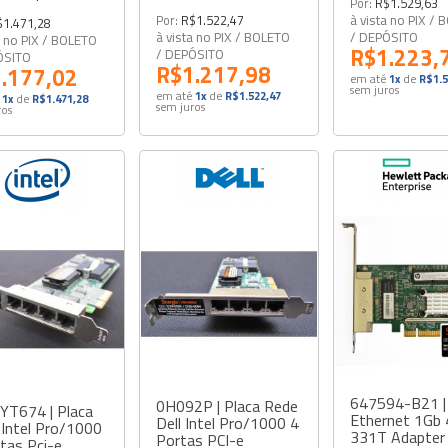
Por:
R$1.529,63
Por:
R$1.522,47
à vista no PIX /
$1.471,28
à vista no PIX / BOLETO
/ DEPÓSITO
a no PIX / BOLETO
R$1.223,
/ DEPÓSITO
ÓSITO
R$1.217,98
.177,02
em até
1x
de
R$1.5
sem juros
em até
1x
de
R$1.522,47
1x
de
R$1.471,28
sem juros
ros
647594-B21 |
0H092P | Placa Rede
YT674 | Placa
Ethernet 1Gb 
Dell Intel Pro/1000 4
Intel Pro/1000
331T Adapter 
Portas PCI-e
tas Pci-e