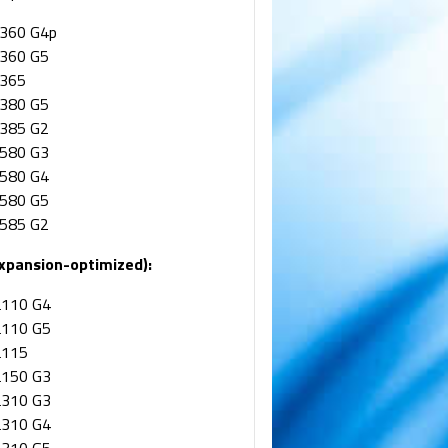
L360 G4p
L360 G5
L365
L380 G5
L385 G2
L580 G3
L580 G4
L580 G5
L585 G2
xpansion-optimized):
L110 G4
L110 G5
L115
L150 G3
L310 G3
L310 G4