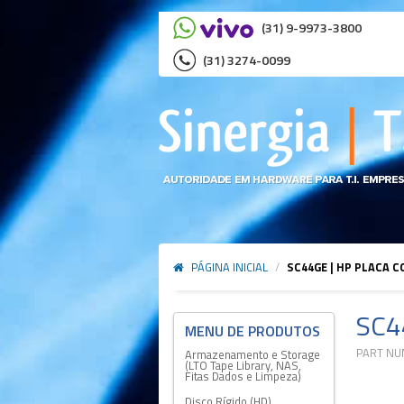
(31) 9-9973-3800
(31) 3274-0099
PÁGINA INICIAL
/
SC44GE | HP PLACA 
SC4
PART NU
Armazenamento e Storage
(LTO Tape Library, NAS,
Fitas Dados e Limpeza)
Disco Rígido (HD)