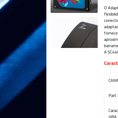
O Adapt
flexibi
conecti
adaptad
fornece
aproxim
barrame
A SC44G
Caract
CARA
Part
Carac
HBA