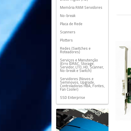
Memória RAM Servidores
No-break
Placa de Rede
Scanners
Plotters
Redes (Switches e
Roteadores)
Serviços e Manutenção
(Erro iDRAC, Storage,
Servidor, LTO, HD, Scanner,
No-break e Switch)
Servidores (Novos e
Seminovos, Upgrade,
Controladoras HBA, Fontes,
Fan Cooler)
SSD Enterprise