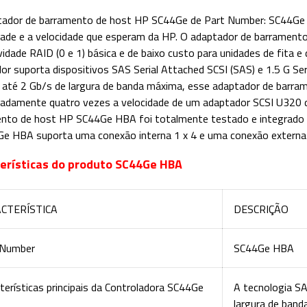
ador de barramento de host HP SC44Ge de Part Number: SC44Ge 
lidade e a velocidade que esperam da HP. O adaptador de barramen
vidade RAID (0 e 1) básica e de baixo custo para unidades de fita e 
or suporta dispositivos SAS Serial Attached SCSI (SAS) e 1.5 G S
 até 2 Gb/s de largura de banda máxima, esse adaptador de barra
adamente quatro vezes a velocidade de um adaptador SCSI U320 d
nto de host HP SC44Ge HBA foi totalmente testado e integrado a
e HBA suporta uma conexão interna 1 x 4 e uma conexão externa 
erísticas do produto SC44Ge HBA
CTERÍSTICA
DESCRIÇÃO
 Number
SC44Ge HBA
terísticas principais da Controladora SC44Ge
A tecnologia S
largura de band