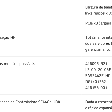
Largura de band
links físicos x 
PCIe x8 (largura
gração HP
Totalmente int
dos servidores 
gerenciamento.
os modelos possíveis
416096-B21
L3-00120-05E
SAS3442E-HP
DG#: 01352
416155-001
cidade da Controladora SC44Ge HBA
Dada a crescen
e rápida expan