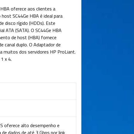
HBA oferece aos clientes a
to host SC44Ge HBA é ideal para
de disco rígido (HDDs). Este
erial ATA (SATA). O SC44Ge HBA
mento de host (HBA) fornece
e canal duplo. O Adaptador de
 muitos dos servidores HP ProLiant.
1 x 4.
AS oferece alto desempenho e
a de dados de até 3 Gbps por link