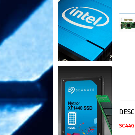
DESC
SC44GE