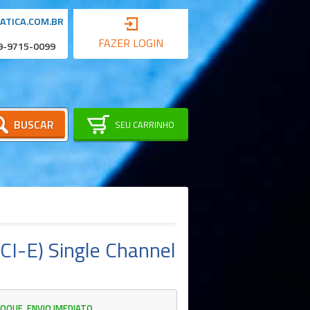
ATICA.COM.BR
FAZER LOGIN
 9-9715-0099
BUSCAR
SEU CARRINHO
CI-E) Single Channel
OQUE, ENVIO IMEDIATO