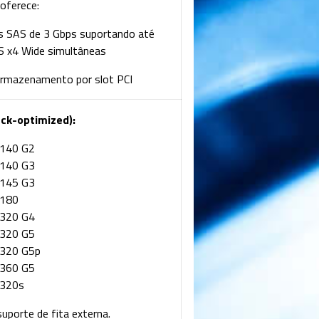
oferece:
cos SAS de 3 Gbps suportando até
S x4 Wide simultâneas
armazenamento por slot PCI
ack-optimized):
L140 G2
L140 G3
L145 G3
L180
L320 G4
L320 G5
L320 G5p
L360 G5
L320s
porte de fita externa.