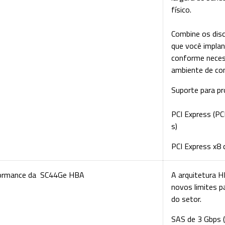
físico.
Combine os disc
que você implan
conforme necess
ambiente de co
Suporte para pr
PCI Express (PCI
s)
PCI Express x8 
ormance da SC44Ge HBA
A arquitetura 
novos limites 
do setor.
SAS de 3 Gbps (l