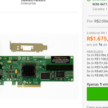
NCM: 8471.
Garantia: 1
Por:
R$2.094
à vista no PIX
R$1.675
em até
1x
de
PARCELADO
1x
de
R$2.094,
2x
de
R$1.106,
3x
de
R$751,63
4x
de
R$574,08
5x
de
R$467,64
6x
de
R$396,76
Apenas
1
em
Caso sua emp