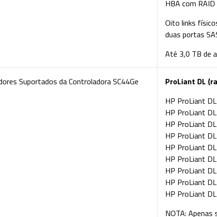
HBA com RAID 
Oito links físi
duas portas SA
Até 3,0 TB de 
idores Suportados da Controladora SC44Ge
ProLiant DL (r
HP ProLiant D
HP ProLiant D
HP ProLiant D
HP ProLiant D
HP ProLiant D
HP ProLiant D
HP ProLiant D
HP ProLiant D
HP ProLiant D
NOTA: Apenas su