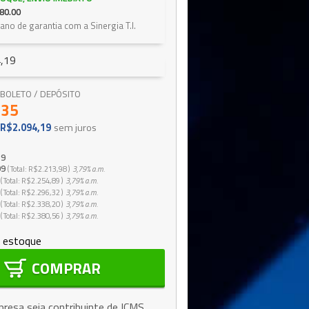
80.00
 ano de garantia com a Sinergia T.I.
,19
 / BOLETO / DEPÓSITO
,35
R$2.094,19
sem juros
19
99
Total
R$2.213,98
3,79%
a.m.
Total
R$2.254,89
3,79%
a.m.
Total
R$2.296,32
3,79%
a.m.
Total
R$2.338,20
3,79%
a.m.
Total
R$2.380,56
3,79%
a.m.
 estoque
COMPRAR
resa seja contribuinte de ICMS,