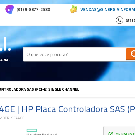
(31) 9-8877-2580
VENDAS@SINERGIAINFORM
(31)
CONTROLADORA SAS (PCI-E) SINGLE CHANNEL
4GE | HP Placa Controladora SAS (P
MBER: SC44GE
OK EM EST