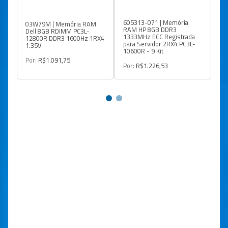
605313-071 | Memória
03W79M | Memória RAM
S
RAM HP 8GB DDR3
Dell 8GB RDIMM PC3L-
Me
1333MHz ECC Registrada
12800R DDR3 1600Hz 1RX4
2
para Servidor 2RX4 PC3L-
1.35V
10600R - 9 Kit
Po
Por:
R$1.091,75
Por:
R$1.226,53