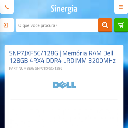
SNP7JXF5C/128G | Memória RAM Dell
128GB 4RX4 DDR4 LRDIMM 3200MHz
PART NUMBER: SNP7JXF5C/128G