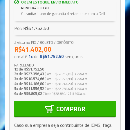
OK EM ESTOQUE, ENVIO IMEDIATO
NCM: 8473.30.49
Garantia: 1 ano de garantia diretamente com a Dell
Por:
R$51.752,50
à vista no PIX / BOLETO / DEPÓSITO
R$41.402,00
em até
1x
de
R$51.752,50
sem juros
PARCELADO
1x
de
R$51.752,50
2x
de
R$27.356,43
Total
R$54.712,86
3,79%
a.m.
3x
de
R$18.574,66
Total
R$55.723,98
3,79%
a.m.
4x
de
R$14.186,80
Total
R$56.747,20
3,79%
a.m.
5x
de
R$11.556,52
Total
R$57.782,60
3,79%
a.m.
6x
de
R$9.805,02
Total
R$58.830,12
3,79%
a.m.
COMPRAR
Caso sua empresa seja contribuinte de ICMS, faça