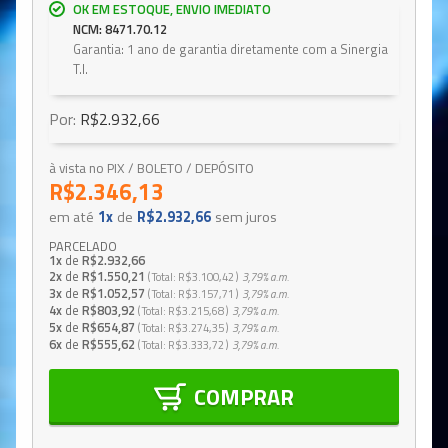
OK EM ESTOQUE, ENVIO IMEDIATO
NCM: 8471.70.12
Garantia: 1 ano de garantia diretamente com a Sinergia
T.I.
Por:
R$2.932,66
à vista no PIX / BOLETO / DEPÓSITO
R$2.346,13
em até
1x
de
R$2.932,66
sem juros
PARCELADO
1x
de
R$2.932,66
2x
de
R$1.550,21
Total
R$3.100,42
3,79%
a.m.
3x
de
R$1.052,57
Total
R$3.157,71
3,79%
a.m.
4x
de
R$803,92
Total
R$3.215,68
3,79%
a.m.
5x
de
R$654,87
Total
R$3.274,35
3,79%
a.m.
6x
de
R$555,62
Total
R$3.333,72
3,79%
a.m.
COMPRAR