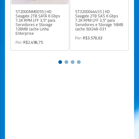
ST2000NM0055 | HD
ST32000444SS | HD
S
Seagate 2TB SATA 6 Gbps
Seagate 2TB SAS 6 Gbps
Se
7.2K RPM LFF 3,5" para
7.2K RPM LFF 3,5" para
Gb
Servidores e Storage
Servidores e Storage 16MB
En
128MB cache Linha
cache 9JX248-031
Enterprise
Po
Por:
R$3.578,63
Por:
R$2.498,75