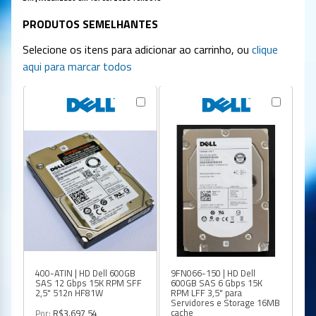
PRODUTOS SEMELHANTES
Selecione os itens para adicionar ao carrinho, ou
clique
aqui para marcar todos
400-ATIN | HD Dell 600GB
9FN066-150 | HD Dell
9F
SAS 12 Gbps 15K RPM SFF
600GB SAS 6 Gbps 15K
60
2,5" 512n HF81W
RPM LFF 3,5" para
RP
Servidores e Storage 16MB
Se
cache
ca
Por:
R$3.697,54