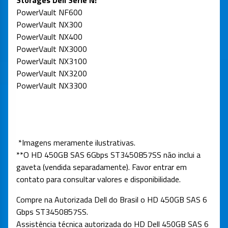
Storages Dell Série N:
PowerVault NF600
PowerVault NX300
PowerVault NX400
PowerVault NX3000
PowerVault NX3100
PowerVault NX3200
PowerVault NX3300
*Imagens meramente ilustrativas.
**O HD 450GB SAS 6Gbps
ST3450857SS
não inclui a
gaveta (vendida separadamente). Favor entrar em
contato para consultar valores e disponibilidade.
Compre na Autorizada Dell do Brasil o HD 450GB SAS 6
Gbps ST3450857SS.
Assistência técnica autorizada do HD Dell 450GB SAS 6