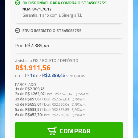
OK DISPONÍVEL PARA COMPRA O ST3450857SS
NCM: 8471.70.12
Garantia: 1 ano com a Sinergia T.I.
ENVIO IMEDIATO O ST3450857SS
Por:
R$2.389,45
à vista no PIX / BOLETO / DEPÓSITO
R$1.911,56
em até
1x
de
R$2.389,45
sem juros
PARCELADO
1x
de
R$2.389,45
2x
de
R$1.263,07
Total
R$2.526,14
3,79%
a.m.
3x
de
R$857,61
Total
R$2.572,83
3,79%
a.m.
4x
de
R$655,01
Total
R$2.620,04
3,79%
a.m.
5x
de
R$533,57
Total
R$2.667,85
3,79%
a.m.
6x
de
R$452,70
Total
R$2.716,20
3,79%
a.m.
COMPRAR