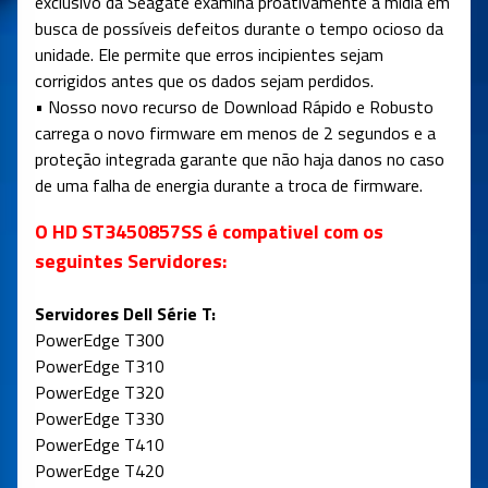
exclusivo da Seagate examina proativamente a mídia em
busca de possíveis defeitos durante o tempo ocioso da
unidade. Ele permite que erros incipientes sejam
corrigidos antes que os dados sejam perdidos.
• Nosso novo recurso de Download Rápido e Robusto
carrega o novo firmware em menos de 2 segundos e a
proteção integrada garante que não haja danos no caso
de uma falha de energia durante a troca de firmware.
O HD
ST3450857SS
é compativel com os
seguintes Servidores:
Servidores Dell Série T:
PowerEdge T300
PowerEdge T310
PowerEdge T320
PowerEdge T330
PowerEdge T410
PowerEdge T420