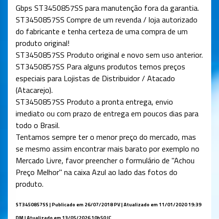
Gbps ST3450857SS para manutenção fora da garantia.
ST3450857SS Compre de um revenda / loja autorizado
do fabricante e tenha certeza de uma compra de um
produto original!
ST3450857SS Produto original e novo sem uso anterior.
ST3450857SS Para alguns produtos temos preços
especiais para Lojistas de Distribuidor / Atacado
(Atacarejo).
ST3450857SS Produto a pronta entrega, envio
imediato ou com prazo de entrega em poucos dias para
todo o Brasil.
Tentamos sempre ter o menor preço do mercado, mas
se mesmo assim encontrar mais barato por exemplo no
Mercado Livre, favor preencher o formulário de "Achou
Preço Melhor" na caixa Azul ao lado das fotos do
produto.
ST3450857SS |
Publicado em 26/07/2018 PV | Atualizado em 11/01/2020 19:39
DM | Atualizado em 13/05/2026 10h50 IC