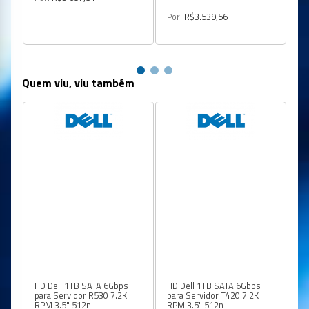
0
Por:
R$3.539,56
Po
Quem viu, viu também
88
HD Dell 1TB SATA 6Gbps
HD Dell 1TB SATA 6Gbps
SA
para Servidor R530 7.2K
para Servidor T420 7.2K
2,
RPM 3.5" 512n
RPM 3.5" 512n