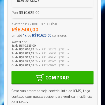
NCM: 8517.62.77
Por:
R$10.625,00
à vista no PIX / BOLETO / DEPÓSITO
R$8.500,00
em até
1x
de
R$10.625,00
sem juros
PARCELADO
1x
de
R$10.625,00
2x
de
R$5.616,39
Total
R$11.232,78
3,79%
a.m.
3x
de
R$3.813,45
Total
R$11.440,35
3,79%
a.m.
4x
de
R$2.912,61
Total
R$11.650,44
3,79%
a.m.
5x
de
R$2.372,60
Total
R$11.863,00
3,79%
a.m.
6x
de
R$2.013,01
Total
R$12.078,06
3,79%
a.m.
COMPRAR
Caso sua empresa seja contribuinte de ICMS, faça
contato com nossa equipe, para verificar incidência
de ICMS-ST.