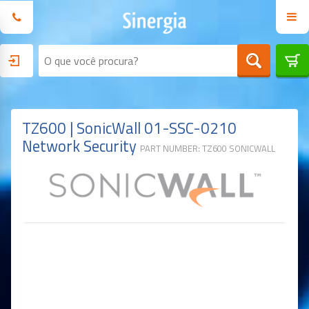
TZ600 | SonicWall 01-SSC-0210
Network Security
PART NUMBER: TZ600 SONICWALL