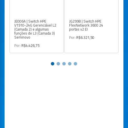
JE006A | Switch HPE
JG299B | Switch HPE
JG
V1910-24G Gerenciável L2
FlexNetwork 3600 24
Of
(Camada 2) e algumas
portas v2 EI
po
funções de L3 (Camada 3)
Ge
Seminovo
2
Por:
R$6.321,50
Por:
R$4.426,75
Po