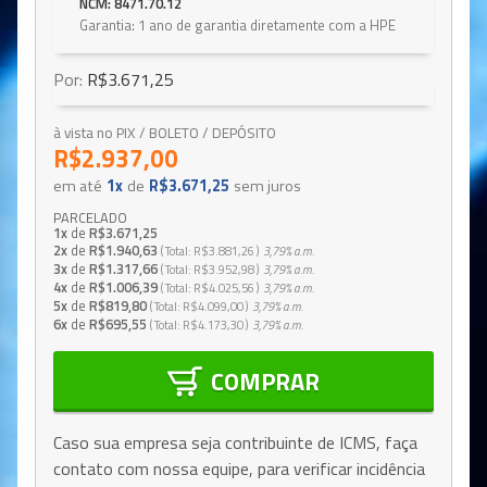
NCM: 8471.70.12
Garantia: 1 ano de garantia diretamente com a HPE
Por:
R$3.671,25
à vista no PIX / BOLETO / DEPÓSITO
R$2.937,00
em até
1x
de
R$3.671,25
sem juros
PARCELADO
1x
de
R$3.671,25
2x
de
R$1.940,63
Total
R$3.881,26
3,79%
a.m.
3x
de
R$1.317,66
Total
R$3.952,98
3,79%
a.m.
4x
de
R$1.006,39
Total
R$4.025,56
3,79%
a.m.
5x
de
R$819,80
Total
R$4.099,00
3,79%
a.m.
6x
de
R$695,55
Total
R$4.173,30
3,79%
a.m.
COMPRAR
Caso sua empresa seja contribuinte de ICMS, faça
contato com nossa equipe, para verificar incidência