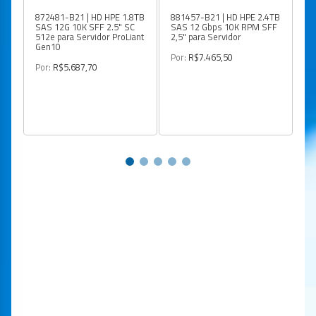
872481-B21 | HD HPE 1.8TB
881457-B21 | HD HPE 2.4TB
79
SAS 12G 10K SFF 2.5" SC
SAS 12 Gbps 10K RPM SFF
SA
512e para Servidor ProLiant
2,5" para Servidor
En
Gen10
Por:
R$7.465,50
Po
Por:
R$5.687,70