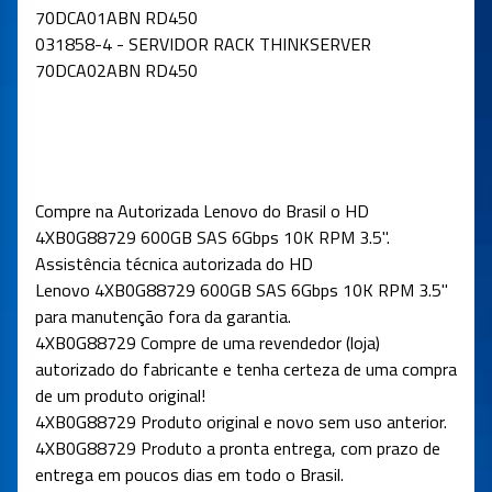
70DCA01ABN RD450
031858-4 - SERVIDOR RACK THINKSERVER
70DCA02ABN RD450
Compre na Autorizada Lenovo do Brasil o HD
4XB0G88729 600GB SAS 6Gbps 10K RPM 3.5"
.
Assistência técnica autorizada do
HD
Lenovo
4XB0G88729 600GB SAS 6Gbps 10K RPM 3.5"
para manutenção fora da garantia.
4XB0G88729
Compre de uma revendedor (loja)
autorizado do fabricante e tenha certeza de uma compra
de um produto original!
4XB0G88729
Produto original e novo sem uso anterior.
4XB0G88729
Produto a pronta entrega, com prazo de
entrega em poucos dias em todo o Brasil.