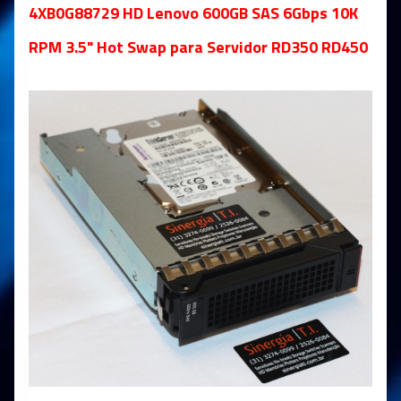
4XB0G88729 HD Lenovo 600GB SAS 6Gbps 10K
RPM 3.5" Hot Swap para Servidor RD350 RD450