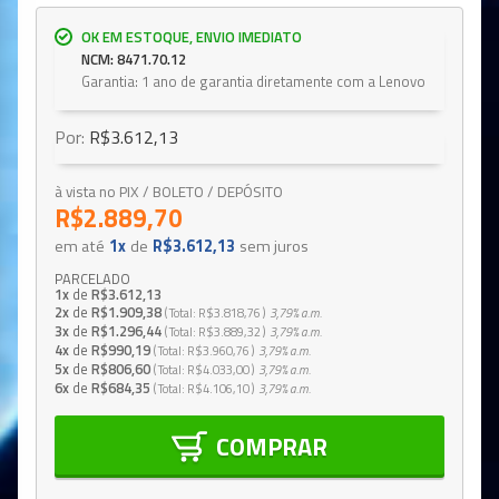
OK EM ESTOQUE, ENVIO IMEDIATO
NCM: 8471.70.12
Garantia: 1 ano de garantia diretamente com a Lenovo
Por:
R$3.612,13
à vista no PIX / BOLETO / DEPÓSITO
R$2.889,70
em até
1x
de
R$3.612,13
sem juros
PARCELADO
1x
de
R$3.612,13
2x
de
R$1.909,38
Total
R$3.818,76
3,79%
a.m.
3x
de
R$1.296,44
Total
R$3.889,32
3,79%
a.m.
4x
de
R$990,19
Total
R$3.960,76
3,79%
a.m.
5x
de
R$806,60
Total
R$4.033,00
3,79%
a.m.
6x
de
R$684,35
Total
R$4.106,10
3,79%
a.m.
COMPRAR