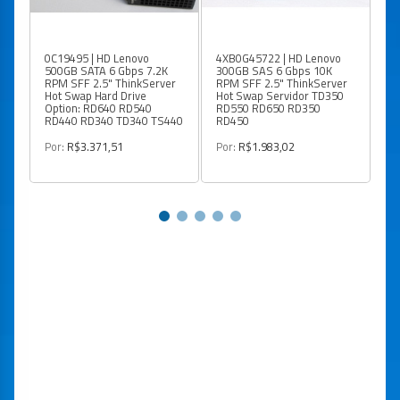
0C19495 | HD Lenovo
4XB0G45722 | HD Lenovo
9W
500GB SATA 6 Gbps 7.2K
300GB SAS 6 Gbps 10K
30
RPM SFF 2.5" ThinkServer
RPM SFF 2.5" ThinkServer
RP
Hot Swap Hard Drive
Hot Swap Servidor TD350
Ho
Option: RD640 RD540
RD550 RD650 RD350
RD440 RD340 TD340 TS440
RD450
Po
Por:
R$3.371,51
Por:
R$1.983,02