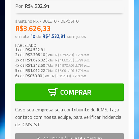
Por:
R$4.532,91
à vista no PIX / BOLETO / DEPÓSITO
R$3.626,33
em até
1x
de
R$4.532,91
sem juros
PARCELADO
1x
de
R$4.532,91
2x
de
R$2.396,10
Total
R$4.792,20
3,79%
a.m.
3x
de
R$1.626,92
Total
R$4.880,76
3,79%
a.m.
4x
de
R$1.242,60
Total
R$4.970,40
3,79%
a.m.
5x
de
R$1.012,22
Total
R$5.061,10
3,79%
a.m.
6x
de
R$858,80
Total
R$5.152,80
3,79%
a.m.
COMPRAR
Caso sua empresa seja contribuinte de ICMS, faça
contato com nossa equipe, para verificar incidência
de ICMS-ST.
ADICIONAR À LISTA DE COMPRAS