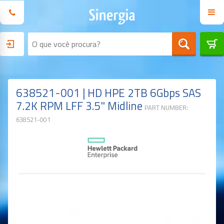
638521-001 | HD HPE 2TB 6Gbps SAS
7.2K RPM LFF 3.5" Midline
PART NUMBER:
638521-001