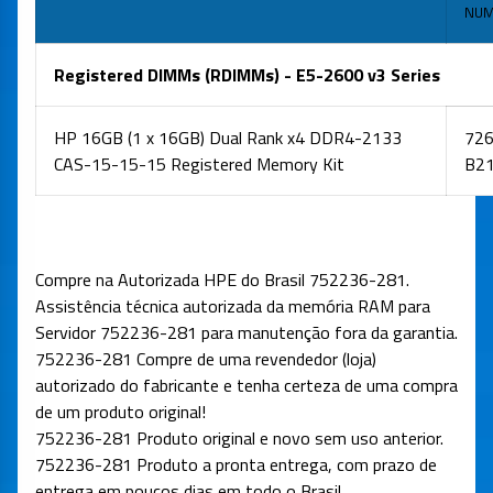
NUM
Registered DIMMs (RDIMMs) - E5-2600 v3 Series
HP 16GB (1 x 16GB) Dual Rank x4 DDR4-2133
72
CAS-15-15-15 Registered Memory Kit
B2
Compre na Autorizada HPE do Brasil
752236-281
.
Assistência técnica autorizada da memória RAM para
Servidor 752236-281 para manutenção fora da garantia.
752236-281
Compre de uma revendedor (loja)
autorizado do fabricante e tenha certeza de uma compra
de um produto original!
752236-281 Produto original e novo sem uso anterior.
752236-281
Produto a pronta entrega, com prazo de
entrega em poucos dias em todo o Brasil.