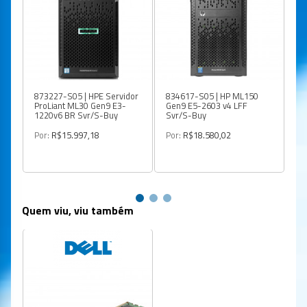
873227-S05 | HPE Servidor
834617-S05 | HP ML150
87
ProLiant ML30 Gen9 E3-
Gen9 E5-2603 v4 LFF
Ge
1220v6 BR Svr/S-Buy
Svr/S-Buy
B
Por:
R$15.997,18
Por:
R$18.580,02
Po
Quem viu, viu também