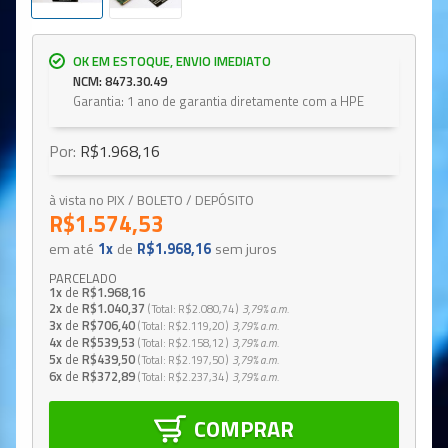
OK EM ESTOQUE, ENVIO IMEDIATO
NCM: 8473.30.49
Garantia: 1 ano de garantia diretamente com a HPE
Por:
R$1.968,16
à vista no PIX / BOLETO / DEPÓSITO
R$1.574,53
em até
1x
de
R$1.968,16
sem juros
PARCELADO
1x
de
R$1.968,16
2x
de
R$1.040,37
Total
R$2.080,74
3,79%
a.m.
3x
de
R$706,40
Total
R$2.119,20
3,79%
a.m.
4x
de
R$539,53
Total
R$2.158,12
3,79%
a.m.
5x
de
R$439,50
Total
R$2.197,50
3,79%
a.m.
6x
de
R$372,89
Total
R$2.237,34
3,79%
a.m.
COMPRAR