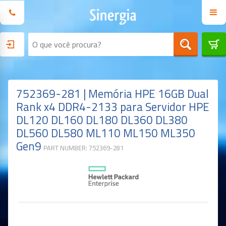
752369-281 | Memória HPE 16GB Dual
Rank x4 DDR4-2133 para Servidor HPE
DL120 DL160 DL180 DL360 DL380
DL560 DL580 ML110 ML150 ML350
Gen9
PART NUMBER: 752369-281