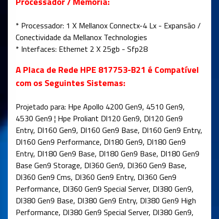
Processador / Memória:
* Processador: 1 X Mellanox Connectx-4 Lx - Expansão /
Conectividade da Mellanox Technologies
* Interfaces: Ethernet 2 X 25gb - Sfp28
A Placa de Rede HPE 817753-B21 é Compatível
com os Seguintes Sistemas:
Projetado para: Hpe Apollo 4200 Gen9, 4510 Gen9,
4530 Gen9 ¦ Hpe Proliant Dl120 Gen9, Dl120 Gen9
Entry, Dl160 Gen9, Dl160 Gen9 Base, Dl160 Gen9 Entry,
Dl160 Gen9 Performance, Dl180 Gen9, Dl180 Gen9
Entry, Dl180 Gen9 Base, Dl180 Gen9 Base, Dl180 Gen9
Base Gen9 Storage, Dl360 Gen9, Dl360 Gen9 Base,
Dl360 Gen9 Cms, Dl360 Gen9 Entry, Dl360 Gen9
Performance, Dl360 Gen9 Special Server, Dl380 Gen9,
Dl380 Gen9 Base, Dl380 Gen9 Entry, Dl380 Gen9 High
Performance, Dl380 Gen9 Special Server, Dl380 Gen9,