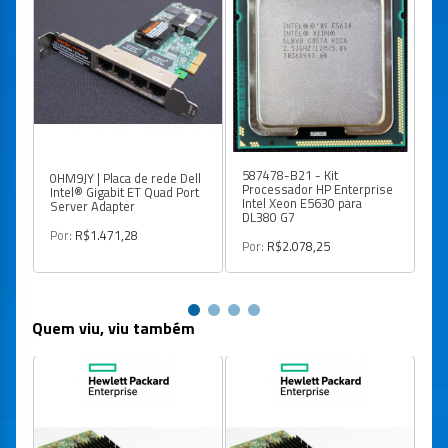
587478-B21 - Kit
Se
0HM9JY | Placa de rede Dell
Processador HP Enterprise
DL
Intel® Gigabit ET Quad Port
Intel Xeon E5630 para
32
Server Adapter
DL380 G7
2
Por:
R$1.471,28
Por:
R$2.078,25
Po
Quem viu, viu também