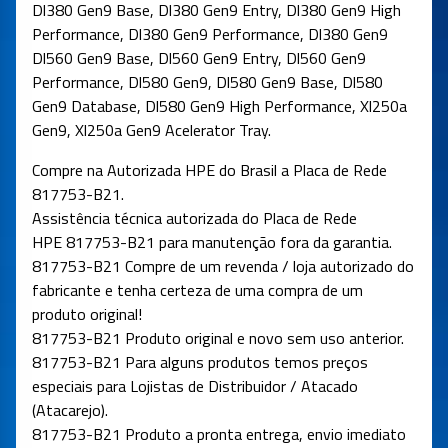
Dl380 Gen9 Base, Dl380 Gen9 Entry, Dl380 Gen9 High
Performance, Dl380 Gen9 Performance, Dl380 Gen9
Dl560 Gen9 Base, Dl560 Gen9 Entry, Dl560 Gen9
Performance, Dl580 Gen9, Dl580 Gen9 Base, Dl580
Gen9 Database, Dl580 Gen9 High Performance, Xl250a
Gen9, Xl250a Gen9 Acelerator Tray.
Compre na Autorizada HPE do Brasil a Placa de Rede
817753-B21.
Assistência técnica autorizada do Placa de Rede
HPE 817753-B21 para manutenção fora da garantia.
817753-B21 Compre de um revenda / loja autorizado do
fabricante e tenha certeza de uma compra de um
produto original!
817753-B21 Produto original e novo sem uso anterior.
817753-B21 Para alguns produtos temos preços
especiais para Lojistas de Distribuidor / Atacado
(Atacarejo).
817753-B21 Produto a pronta entrega, envio imediato