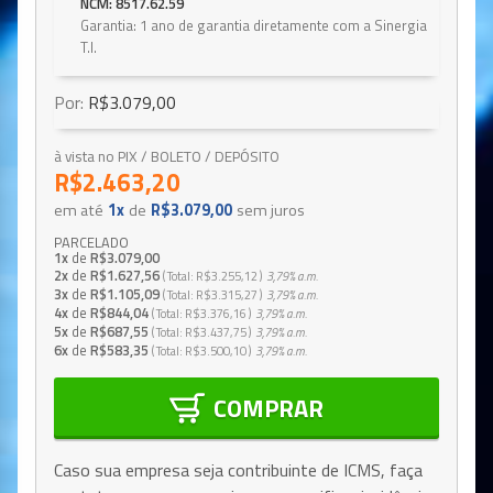
NCM: 8517.62.59
Garantia: 1 ano de garantia diretamente com a Sinergia
T.I.
Por:
R$3.079,00
à vista no PIX / BOLETO / DEPÓSITO
R$2.463,20
em até
1x
de
R$3.079,00
sem juros
PARCELADO
1x
de
R$3.079,00
2x
de
R$1.627,56
Total
R$3.255,12
3,79%
a.m.
3x
de
R$1.105,09
Total
R$3.315,27
3,79%
a.m.
4x
de
R$844,04
Total
R$3.376,16
3,79%
a.m.
5x
de
R$687,55
Total
R$3.437,75
3,79%
a.m.
6x
de
R$583,35
Total
R$3.500,10
3,79%
a.m.
COMPRAR
Caso sua empresa seja contribuinte de ICMS, faça