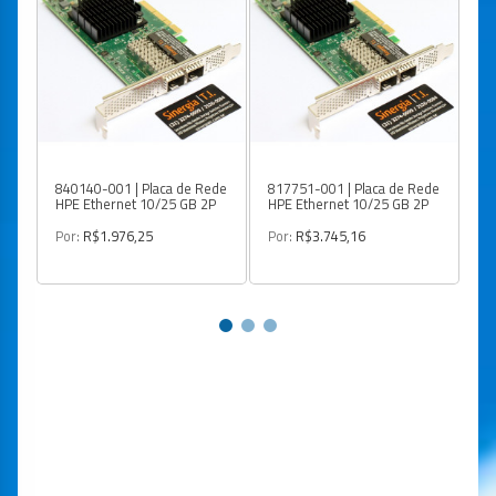
840140-001 | Placa de Rede
817751-001 | Placa de Rede
9G
HPE Ethernet 10/25 GB 2P
HPE Ethernet 10/25 GB 2P
Ch
Si
Por:
R$1.976,25
Por:
R$3.745,16
Po