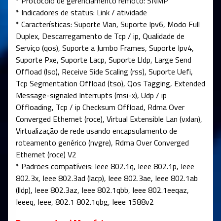
* Protocolo de gerenciamento remoto: SNMP
* Indicadores de status: Link / atividade
* Características: Suporte Vlan, Suporte Ipv6, Modo Full
Duplex, Descarregamento de Tcp / ip, Qualidade de
Serviço (qos), Suporte a Jumbo Frames, Suporte Ipv4,
Suporte Pxe, Suporte Lacp, Suporte Lldp, Large Send
Offload (lso), Receive Side Scaling (rss), Suporte Uefi,
Tcp Segmentation Offload (tso), Qos Tagging, Extended
Message-signaled Interrupts (msi-x), Udp / ip
Offloading, Tcp / ip Checksum Offload, Rdma Over
Converged Ethernet (roce), Virtual Extensible Lan (vxlan),
Virtualização de rede usando encapsulamento de
roteamento genérico (nvgre), Rdma Over Converged
Ethernet (roce) V2
* Padrões compatíveis: Ieee 802.1q, Ieee 802.1p, Ieee
802.3x, Ieee 802.3ad (lacp), Ieee 802.3ae, Ieee 802.1ab
(lldp), Ieee 802.3az, Ieee 802.1qbb, Ieee 802.1eeqaz,
Ieeeq, Ieee, 802.1 802.1qbg, Ieee 1588v2