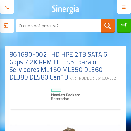
861680-002 | HD HPE 2TB SATA 6
Gbps 7.2K RPM LFF 3.5" para o
Servidores ML150 ML350 DL360
DL380 DL580 Gen10
PART NUMBER: 861680-002