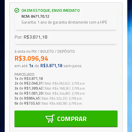
OK EM ESTOQUE, ENVIO IMEDIATO
NCM: 8471.70.12
Garantia: 1 ano de garantia diretamente com a HPE
Por:
R$3.871,18
à vista no PIX / BOLETO / DEPÓSITO
R$3.096,94
em até
1x
de
R$3.871,18
sem juros
PARCELADO
1x
de
R$3.871,18
2x
de
R$2.046,31
Total
R$4.092,62
3,79%
a.m.
3x
de
R$1.389,42
Total
R$4.168,26
3,79%
a.m.
4x
de
R$1.061,20
Total
R$4.244,80
3,79%
a.m.
5x
de
R$864,45
Total
R$4.322,25
3,79%
a.m.
6x
de
R$733,43
Total
R$4.400,58
3,79%
a.m.
COMPRAR