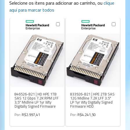
Selecione os itens para adicionar ao carrinho, ou
clique
aqui para marcar todos
846526-B21 | HD HPE 1TB
833926-B21 | HPE 2TB SAS
84
SAS 12 Gbps 7.2K RPM LFF
12G Midline 7.2K LFF 3.5"
SA
3,5" Midline LP 1yr Wty
LP 1yr Wty Digitally Signed
3,
Digitally Signed Firmware
Firmware HDD
Di
Por:
R$2.997,41
Por:
R$4.241,50
Po