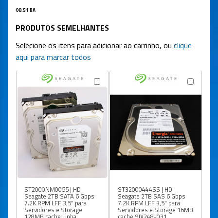
08:51 BA
PRODUTOS SEMELHANTES
Selecione os itens para adicionar ao carrinho, ou
clique
aqui para marcar todos
ST2000NM0055 | HD
ST32000444SS | HD
S
Seagate 2TB SATA 6 Gbps
Seagate 2TB SAS 6 Gbps
Se
7.2K RPM LFF 3,5" para
7.2K RPM LFF 3,5" para
Gb
Servidores e Storage
Servidores e Storage 16MB
En
128MB cache Linha
cache 9JX248-031