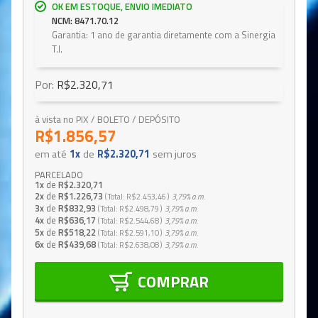
OK EM ESTOQUE, ENVIO IMEDIATO
NCM: 8471.70.12
Garantia: 1 ano de garantia diretamente com a Sinergia
T.I.
Por:
R$2.320,71
à vista no PIX / BOLETO / DEPÓSITO
R$1.856,57
em até
1x
de
R$2.320,71
sem juros
PARCELADO
1x
de
R$2.320,71
2x
de
R$1.226,73
Total
R$2.453,46
3,79%
a.m.
3x
de
R$832,93
Total
R$2.498,79
3,79%
a.m.
4x
de
R$636,17
Total
R$2.544,68
3,79%
a.m.
5x
de
R$518,22
Total
R$2.591,10
3,79%
a.m.
6x
de
R$439,68
Total
R$2.638,08
3,79%
a.m.
COMPRAR