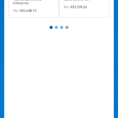
Enterprise
Po
Por:
R$3.578,63
Por:
R$2.498,75