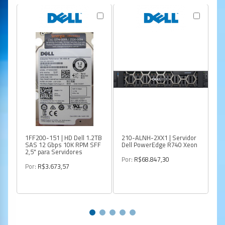
1FF200-151 | HD Dell 1.2TB
210-ALNH-2XX1 | Servidor
R6
SAS 12 Gbps 10K RPM SFF
Dell PowerEdge R740 Xeon
Se
2,5" para Servidores
Por:
R$68.847,30
Po
Por:
R$3.673,57