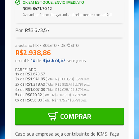
OK EM ESTOQUE, ENVIO IMEDIATO
NCM: 8471.70.12
Garantia: 1 ano de garantia diretamente com a Dell
Por:
R$3.673,57
à vista no PIX / BOLETO / DEPÓSITO
R$2.938,86
em até
1x
de
R$3.673,57
sem juros
PARCELADO
1x
de
R$3.673,57
2x
de
R$1.941,85
Total
R$3.883,70
3,79%
a.m.
3x
de
R$1.318,49
Total
R$3.955,47
3,79%
a.m.
4x
de
R$1.007,03
Total
R$4.028,12
3,79%
a.m.
5x
de
R$820,32
Total
R$4.101,60
3,79%
a.m.
6x
de
R$695,99
Total
R$4.175,94
3,79%
a.m.
COMPRAR
Caso sua empresa seja contribuinte de ICMS, faça