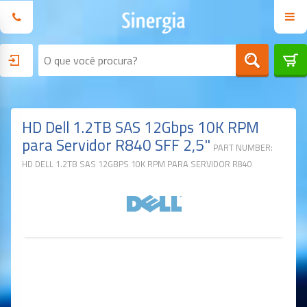
HD Dell 1.2TB SAS 12Gbps 10K RPM
para Servidor R840 SFF 2,5"
PART NUMBER:
HD DELL 1.2TB SAS 12GBPS 10K RPM PARA SERVIDOR R840