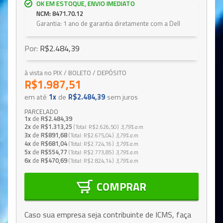
OK EM ESTOQUE, ENVIO IMEDIATO
NCM: 8471.70.12
Garantia: 1 ano de garantia diretamente com a Dell
Por:
R$2.484,39
à vista no PIX / BOLETO / DEPÓSITO
R$1.987,51
em até
1x
de
R$2.484,39
sem juros
PARCELADO
1x
de
R$2.484,39
2x
de
R$1.313,25
Total
R$2.626,50
3,79%
a.m.
3x
de
R$891,68
Total
R$2.675,04
3,79%
a.m.
4x
de
R$681,04
Total
R$2.724,16
3,79%
a.m.
5x
de
R$554,77
Total
R$2.773,85
3,79%
a.m.
6x
de
R$470,69
Total
R$2.824,14
3,79%
a.m.
COMPRAR
Caso sua empresa seja contribuinte de ICMS, faça