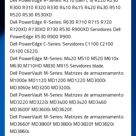
R300 R310 R320 R330 R410 R415 R420 R430 R510
R520 R530 R530XD
Dell PowerEdge R-Series: R630 R710 R715 R720
R720XD R730XD R730 R530 R900XD Servidores Dell
PowerEdge R530 R900 R900.
Dell PowerEdge C-Series: Servidores C1100 C2100
C6100 C6220.
Dell PowerEdge M-Series: M420 M510 M520 M610x
M630 M710HD M830 M915 Servidores blade.
Dell PowerVault M-Series: Matrizes de armazenamento
M1000e MD1120 MD1200 MD1220 MD3000i
MD3060e MD3200 MD3200i.
Dell PowerVault M-Series: Matrizes de armazenamento
MD3220 MD3220i MD3400 MD3420 MD3460
MD3600f MD3600i MD3620f.
Dell PowerVault M-Series: Matrizes de armazenamento
MD3660f MD3800f MD3800i MD3820f MD3820i
MD3860i.