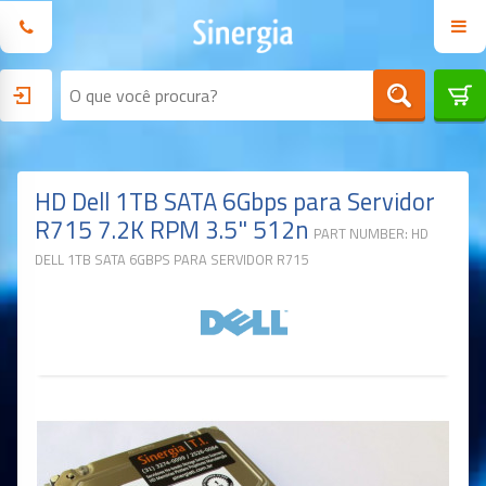
HD Dell 1TB SATA 6Gbps para Servidor
R715 7.2K RPM 3.5" 512n
PART NUMBER: HD
DELL 1TB SATA 6GBPS PARA SERVIDOR R715