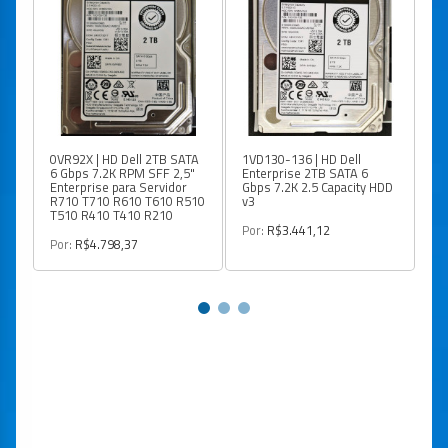
0VR92X | HD Dell 2TB SATA
1VD130-136 | HD Dell
40
6 Gbps 7.2K RPM SFF 2,5"
Enterprise 2TB SATA 6
En
Enterprise para Servidor
Gbps 7.2K 2.5 Capacity HDD
Gb
R710 T710 R610 T610 R510
v3
v3
T510 R410 T410 R210
Por:
R$3.441,12
Po
Por:
R$4.798,37