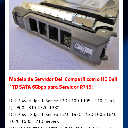
Modelo de Servidor Dell Compatíl com o HD Dell
1TB SATA 6Gbps para Servidor R715:
Dell PowerEdge T-Series: T20 T100 T105 T110 (Gen I,
II) T300 T310 T320 T330
Dell PowerEdge T-Series: T410 T420 T430 T605 T610
T620 T630 T710 Servers.
Dell PowerEdge R-Series: R210 (Gen I, II) R220 R230