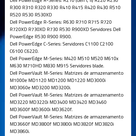
R300 R310 R320 R330 R410 R415 R420 R430 R510
R520 R530 R530XD
Dell PowerEdge R-Series: R630 R710 R715 R720
R720XD R730XD R730 R530 R900XD Servidores Dell
PowerEdge R530 R900 R900.
Dell PowerEdge C-Series: Servidores C1100 C2100
C6100 C6220.
Dell PowerEdge M-Series: M420 M510 M520 M610x
M630 M710HD M830 M915 Servidores blade.
Dell PowerVault M-Series: Matrizes de armazenamento
M1000e MD1120 MD1200 MD1220 MD3000i
MD3060e MD3200 MD3200i.
Dell PowerVault M-Series: Matrizes de armazenamento
MD3220 MD3220i MD3400 MD3420 MD3460
MD3600f MD3600i MD3620f.
Dell PowerVault M-Series: Matrizes de armazenamento
MD3660f MD3800f MD3800i MD3820f MD3820i
MD3860i.