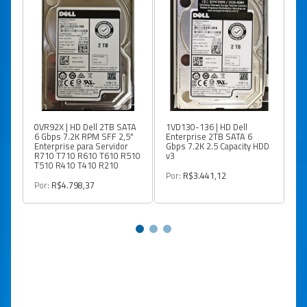
0VR92X | HD Dell 2TB SATA
1VD130-136 | HD Dell
40
6 Gbps 7.2K RPM SFF 2,5"
Enterprise 2TB SATA 6
En
Enterprise para Servidor
Gbps 7.2K 2.5 Capacity HDD
Gb
R710 T710 R610 T610 R510
v3
v3
T510 R410 T410 R210
Por:
R$3.441,12
Po
Por:
R$4.798,37