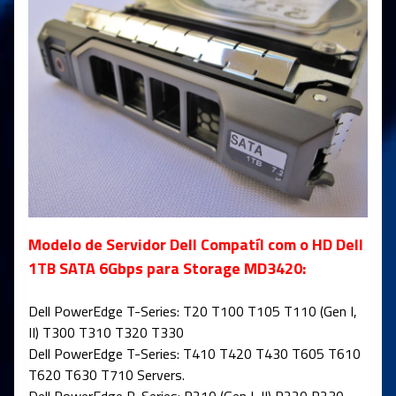
Modelo de Servidor Dell Compatíl com o HD Dell
1TB SATA 6Gbps para Storage MD3420:
Dell PowerEdge T-Series: T20 T100 T105 T110 (Gen I,
II) T300 T310 T320 T330
Dell PowerEdge T-Series: T410 T420 T430 T605 T610
T620 T630 T710 Servers.
Dell PowerEdge R-Series: R210 (Gen I, II) R220 R230