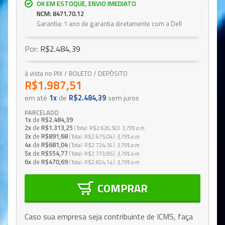
OK EM ESTOQUE, ENVIO IMEDIATO
NCM: 8471.70.12
Garantia: 1 ano de garantia diretamente com a Dell
Por:
R$2.484,39
à vista no PIX / BOLETO / DEPÓSITO
R$1.987,51
em até
1x
de
R$2.484,39
sem juros
PARCELADO
1x
de
R$2.484,39
2x
de
R$1.313,25
Total
R$2.626,50
3,79%
a.m.
3x
de
R$891,68
Total
R$2.675,04
3,79%
a.m.
4x
de
R$681,04
Total
R$2.724,16
3,79%
a.m.
5x
de
R$554,77
Total
R$2.773,85
3,79%
a.m.
6x
de
R$470,69
Total
R$2.824,14
3,79%
a.m.
COMPRAR
Caso sua empresa seja contribuinte de ICMS, faça